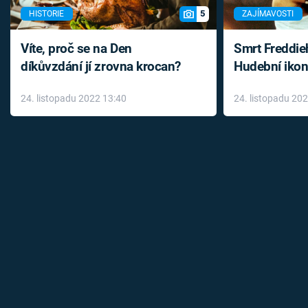
5
HISTORIE
ZAJÍMAVOSTI
Víte, proč se na Den
Smrt Freddie
díkůvzdání jí zrovna krocan?
Hudební ikon
až do konce 
24. listopadu 2022 13:40
24. listopadu 20
léky