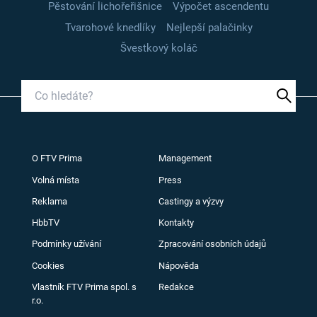
Pěstování lichořeřišnice
Výpočet ascendentu
Tvarohové knedlíky
Nejlepší palačinky
Švestkový koláč
O FTV Prima
Management
Volná místa
Press
Reklama
Castingy a výzvy
HbbTV
Kontakty
Podmínky užívání
Zpracování osobních údajů
Cookies
Nápověda
Vlastník FTV Prima spol. s
Redakce
r.o.