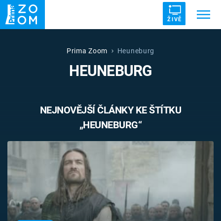
ŽIVĚ
Trendy:
ZRÁDCI
UFO
DRUHÁ SVĚTOVÁ VÁLKA
Prima Zoom
Heuneburg
HEUNEBURG
ZÁHADY
VETŘELCI DÁVNOVĚKU
NEJNOVĚJŠÍ ČLÁNKY KE ŠTÍTKU
„HEUNEBURG“
Témata
Témata
Pořady
TV Program