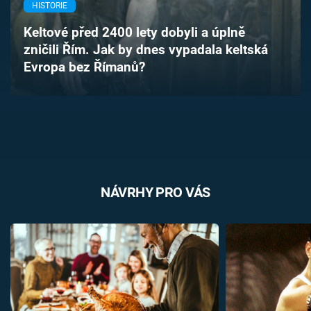
HISTORIE
Časopis
Keltové před 2400 lety dobyli a úplně
Sledujte prima+
zničili Řím. Jak by dnes vypadala keltská
Evropa bez Římanů?
Přihlášení
Sledujte nás
NÁVRHY PRO VÁS