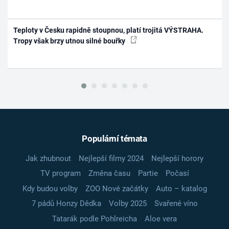
Teploty v Česku rapidně stoupnou, platí trojitá VÝSTRAHA.
Tropy však brzy utnou silné bouřky
Populární témata
Jak zhubnout
Nejlepší filmy 2024
Nejlepší horory
TV program
Změna času
Partie
Počasí
Kdy budou volby
ZOO Nové začátky
Auto – katalog
7 pádů Honzy Dědka
Volby 2025
Svařené víno
Tatarák podle Pohlreicha
Aloe vera