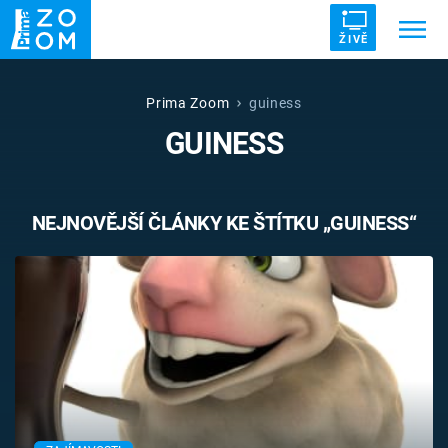
ŽIVĚ
Trendy:
ZRÁDCI
UFO
DRUHÁ SVĚTOVÁ VÁLKA
Prima Zoom
guiness
GUINESS
ZÁHADY
VETŘELCI DÁVNOVĚKU
NEJNOVĚJŠÍ ČLÁNKY KE ŠTÍTKU „GUINESS“
Témata
Témata
Pořady
TV Program