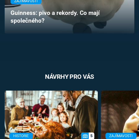
ZAJÍMAVOSTI
Časopis
Guinness: pivo a rekordy. Co mají
společného?
Sledujte prima+
Přihlášení
Sledujte nás
NÁVRHY PRO VÁS
5
HISTORIE
ZAJÍMAVOSTI