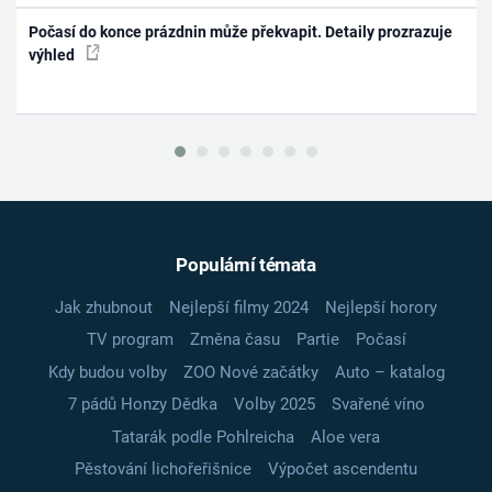
Počasí do konce prázdnin může překvapit. Detaily prozrazuje
výhled
Populární témata
Jak zhubnout
Nejlepší filmy 2024
Nejlepší horory
TV program
Změna času
Partie
Počasí
Kdy budou volby
ZOO Nové začátky
Auto – katalog
7 pádů Honzy Dědka
Volby 2025
Svařené víno
Tatarák podle Pohlreicha
Aloe vera
Pěstování lichořeřišnice
Výpočet ascendentu