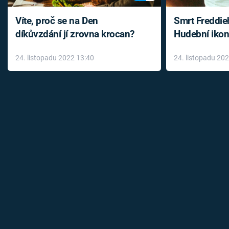
Víte, proč se na Den
Smrt Freddie
díkůvzdání jí zrovna krocan?
Hudební ikon
až do konce 
24. listopadu 2022 13:40
24. listopadu 20
léky