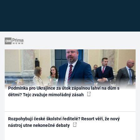
Podmínka pro Ukrajince za útok zápalnou lahví na dům s
dětmi? Tejc zvažuje mimořádný zásah
Rozpohybují české školství ředitelé? Resort věří, že nový
nástroj utne nekonečné debaty