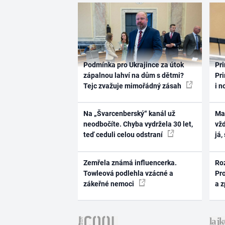
Podmínka pro Ukrajince za útok
Pri
zápalnou lahví na dům s dětmi?
Pri
Tejc zvažuje mimořádný zásah
i n
Na „Švarcenberský“ kanál už
Ma
neodbočíte. Chyba vydržela 30 let,
vž
teď ceduli celou odstraní
já,
Zemřela známá influencerka.
Ro
Towleová podlehla vzácné a
Pr
zákeřné nemoci
a 