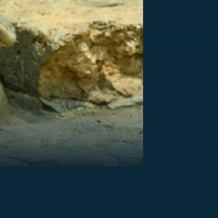
US
RSUS
ZE A