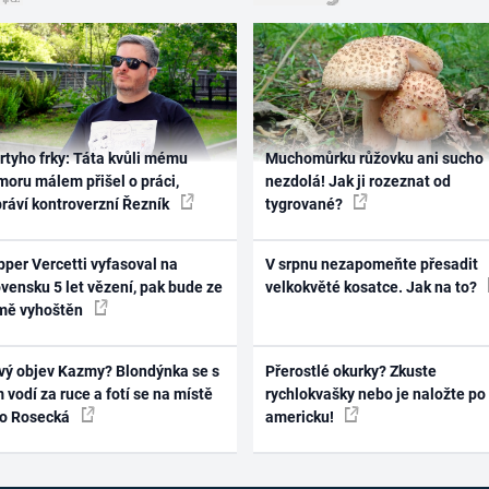
rtyho frky: Táta kvůli mému
Muchomůrku růžovku ani sucho
oru málem přišel o práci,
nezdolá! Jak ji rozeznat od
práví kontroverzní Řezník
tygrované?
per Vercetti vyfasoval na
V srpnu nezapomeňte přesadit
vensku 5 let vězení, pak bude ze
velkokvěté kosatce. Jak na to?
mě vyhoštěn
vý objev Kazmy? Blondýnka se s
Přerostlé okurky? Zkuste
 vodí za ruce a fotí se na místě
rychlokvašky nebo je naložte po
ko Rosecká
americku!