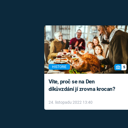
5
HISTORIE
Víte, proč se na Den
díkůvzdání jí zrovna krocan?
24. listopadu 2022 13:40