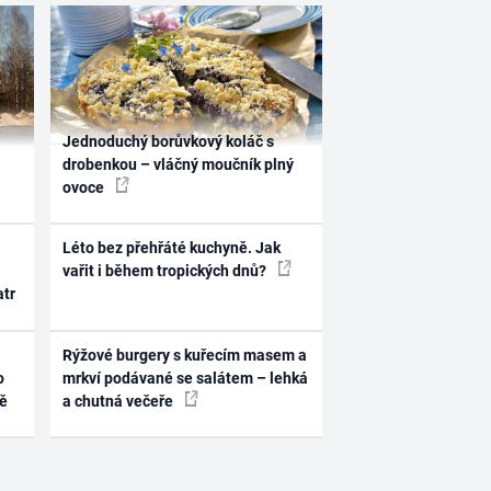
Jednoduchý borůvkový koláč s
drobenkou – vláčný moučník plný
ovoce
Léto bez přehřáté kuchyně. Jak
vařit i během tropických dnů?
atr
Rýžové burgery s kuřecím masem a
o
mrkví podávané se salátem – lehká
ně
a chutná večeře