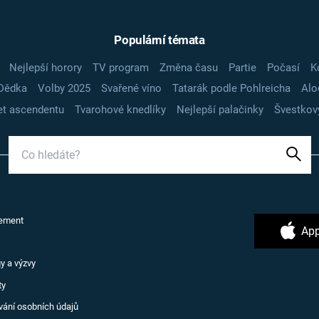
Populární témata
Nejlepší horory
TV program
Změna času
Partie
Počasí
K
Dědka
Volby 2025
Svařené víno
Tatarák podle Pohlreicha
Alo
t ascendentu
Tvarohové knedlíky
Nejlepší palačinky
Švestkov
ement
App
y a výzvy
ty
vání osobních údajů