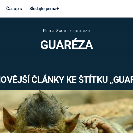
Časopis
Sledujte prima+
Prima Zoom
guaréza
Věda a
Války
GUARÉZA
technika
STUDENÁ V
KORONAVIRUS
VÁLKA VE
VIETNAMU
VESMÍR
OVĚJŠÍ ČLÁNKY KE ŠTÍTKU „GUA
VÁLEČNÉ FI
MARS
SERIÁLY
Záhady a
Zajímav
konspirace