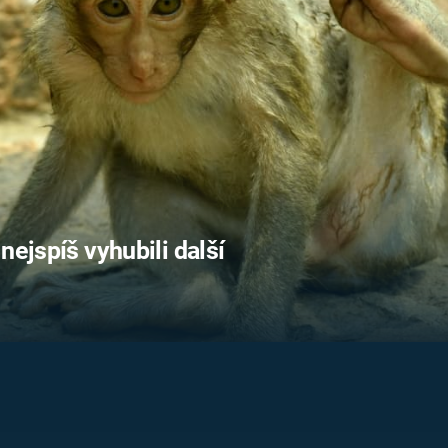
FILMY VERS
REALITA
UFO A
MIMOZEMŠŤANÉ
HORORY VE
REALITA
UTAJENÉ PŘÍBĚHY
ČESKÝCH DĚJIN
OPTICKÉ ILU
KLAMY
ALTERNATIVNÍ
HISTORIE
nejspíš vyhubili další