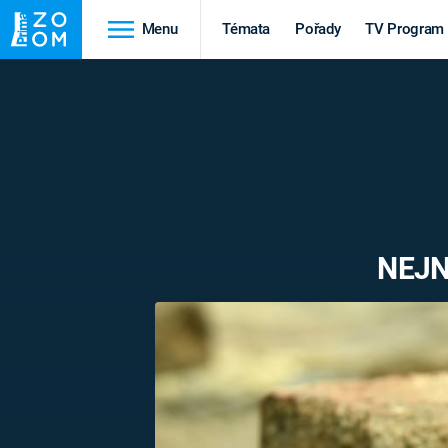
Menu
Témata
Pořady
TV Program
Cestování
Historie
HRADY A ZÁMKY
VIKINGOVÉ
HEDVÁBNÁ STEZKA
EPIDEMIE A
PANDEMIE
PŘÍRODA
NEJN
STAROVĚKÝ EGYPT
Druhá
Výročí
světová válka