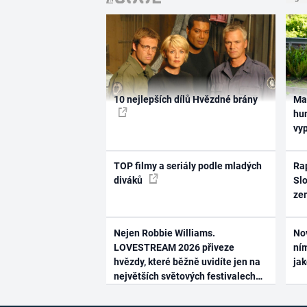
10 nejlepších dílů Hvězdné brány
Ma
hum
vy
TOP filmy a seriály podle mladých
Rap
diváků
Slo
ze
Nejen Robbie Williams.
No
LOVESTREAM 2026 přiveze
ním
hvězdy, které běžně uvidíte jen na
ja
největších světových festivalech