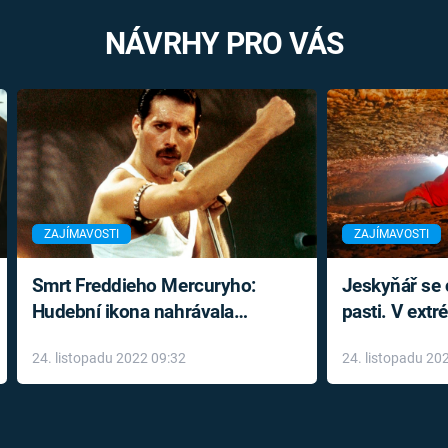
NÁVRHY PRO VÁS
ZAJÍMAVOSTI
ZAJÍMAVOSTI
Smrt Freddieho Mercuryho:
Jeskyňář se c
Hudební ikona nahrávala
pasti. V ext
až do konce života a odmítala
prožil noční
24. listopadu 2022 09:32
24. listopadu 20
léky
klaustrofobi