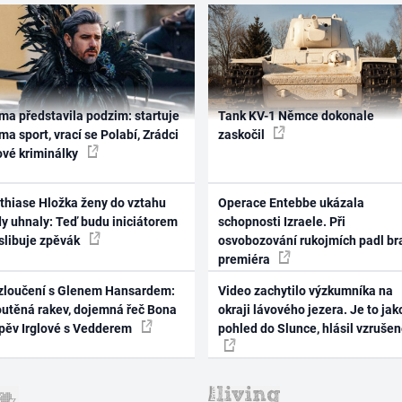
ma představila podzim: startuje
Tank KV-1 Němce dokonale
ma sport, vrací se Polabí, Zrádci
zaskočil
ové kriminálky
thiase Hložka ženy do vztahu
Operace Entebbe ukázala
dy uhnaly: Teď budu iniciátorem
schopnosti Izraele. Při
 slibuje zpěvák
osvobozování rukojmích padl br
premiéra
zloučení s Glenem Hansardem:
Video zachytilo výzkumníka na
outěná rakev, dojemná řeč Bona
okraji lávového jezera. Je to jak
zpěv Irglové s Vedderem
pohled do Slunce, hlásil vzruše