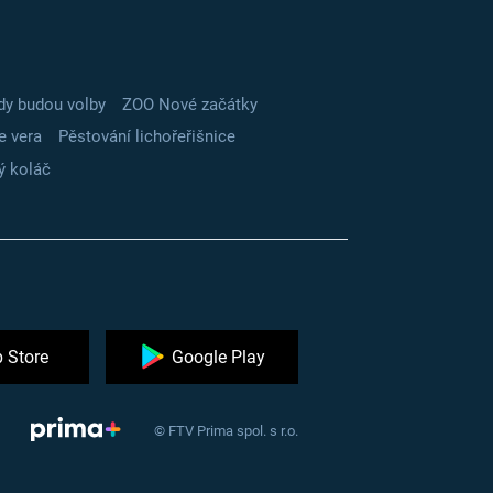
dy budou volby
ZOO Nové začátky
e vera
Pěstování lichořeřišnice
ý koláč
 Store
Google Play
© FTV Prima spol. s r.o.