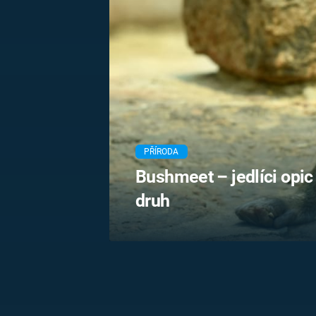
MARIE TEREZIE
ADOLF HITLER
NAPOLEON
BONAPARTE
ATENTÁT NA
REINHARDA
BRITSKÁ
HEYDRICHA
KRÁLOVSKÁ
RODINA
PRVNÍ SVĚTOVÁ
VÁLKA
PŘÍRODA
Bushmeet – jedlíci opic 
druh