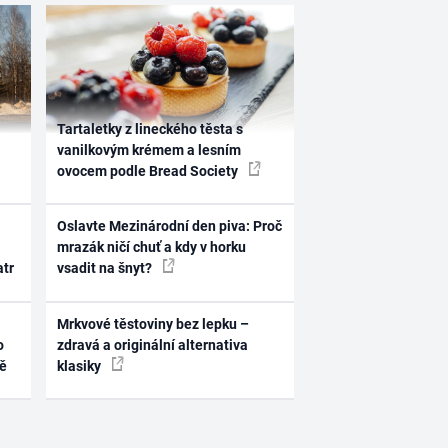
Tartaletky z lineckého těsta s
vanilkovým krémem a lesním
ovocem podle Bread Society
Oslavte Mezinárodní den piva: Proč
mrazák ničí chuť a kdy v horku
atr
vsadit na šnyt?
Mrkvové těstoviny bez lepku –
o
zdravá a originální alternativa
ně
klasiky