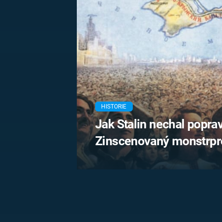
MARIE TEREZIE
ADOLF HITLER
NAPOLEON
BONAPARTE
ATENTÁT NA
REINHARDA
BRITSKÁ
HEYDRICHA
KRÁLOVSKÁ
RODINA
PRVNÍ SVĚTOVÁ
VÁLKA
HISTORIE
Jak Stalin nechal poprav
Zinscenovaný monstrpro