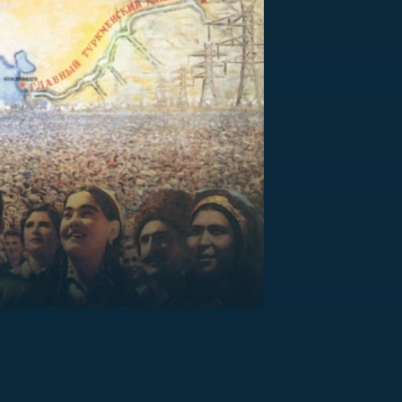
US
RSUS
ZE A