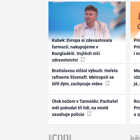
Kubek: Evropa si zdevastovala
Pri
farmacii, nakupujeme v
Pri
Bangladéši. Vojtěch ničí
i n
zdravotnictví
Bratislavou otřásl výbuch: Hořela
Ma
rafinerie Slovnaft. Metropolí se
vž
šířil dým, zachycuje video
já,
Útok nožem v Tanvaldu: Pachatel
Ro
měl pobodat tři lidi, na místě
Pr
zasahuje policie
a 