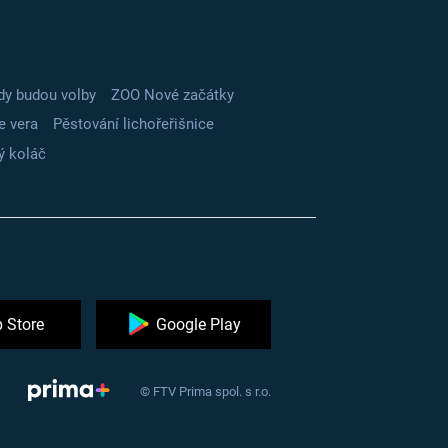
dy budou volby
ZOO Nové začátky
e vera
Pěstování lichořeřišnice
ý koláč
 Store
Google Play
© FTV Prima spol. s r.o.