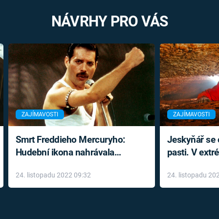
NÁVRHY PRO VÁS
ZAJÍMAVOSTI
ZAJÍMAVOSTI
Smrt Freddieho Mercuryho:
Jeskyňář se c
Hudební ikona nahrávala
pasti. V ext
až do konce života a odmítala
prožil noční
24. listopadu 2022 09:32
24. listopadu 20
léky
klaustrofobi