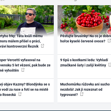
rtyho frky: Táta kvůli mému
Pěstujte brusinky! Na co je dobr
oru málem přišel o práci,
hořce kyselé červené ovoce?
práví kontroverzní Řezník
per Vercetti vyfasoval na
9 tipů s kostkami ledu: Vyhladí
vensku 5 let vězení, pak bude ze
zmačkané šaty i zalijí květiny
mě vyhoštěn
vý objev Kazmy? Blondýnka se s
Muchomůrku růžovku ani sucho
 vodí za ruce a fotí se na místě
nezdolá! Jak ji rozeznat od
ko Rosecká
tygrované?