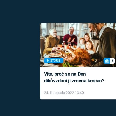
5
HISTORIE
Víte, proč se na Den
díkůvzdání jí zrovna krocan?
24. listopadu 2022 13:40