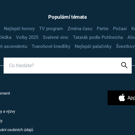
Populární témata
Nejlepší horory
TV program
Změna času
Partie
Počasí
K
Dědka
Volby 2025
Svařené víno
Tatarák podle Pohlreicha
Alo
t ascendentu
Tvarohové knedlíky
Nejlepší palačinky
Švestkov
ement
App
y a výzvy
ty
vání osobních údajů