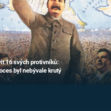
FILMY VERS
REALITA
UFO A
MIMOZEMŠŤANÉ
HORORY VE
REALITA
UTAJENÉ PŘÍBĚHY
ČESKÝCH DĚJIN
OPTICKÉ ILU
KLAMY
ALTERNATIVNÍ
HISTORIE
it 16 svých protivníků:
ces byl nebývale krutý