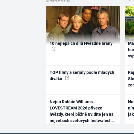
10 nejlepších dílů Hvězdné brány
Ma
hum
vy
TOP filmy a seriály podle mladých
Rap
diváků
Slo
ze
Nejen Robbie Williams.
No
LOVESTREAM 2026 přiveze
ním
hvězdy, které běžně uvidíte jen na
ja
největších světových festivalech