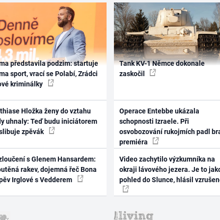
ma představila podzim: startuje
Tank KV-1 Němce dokonale
ma sport, vrací se Polabí, Zrádci
zaskočil
ové kriminálky
thiase Hložka ženy do vztahu
Operace Entebbe ukázala
dy uhnaly: Teď budu iniciátorem
schopnosti Izraele. Při
 slibuje zpěvák
osvobozování rukojmích padl br
premiéra
zloučení s Glenem Hansardem:
Video zachytilo výzkumníka na
outěná rakev, dojemná řeč Bona
okraji lávového jezera. Je to jak
zpěv Irglové s Vedderem
pohled do Slunce, hlásil vzruše