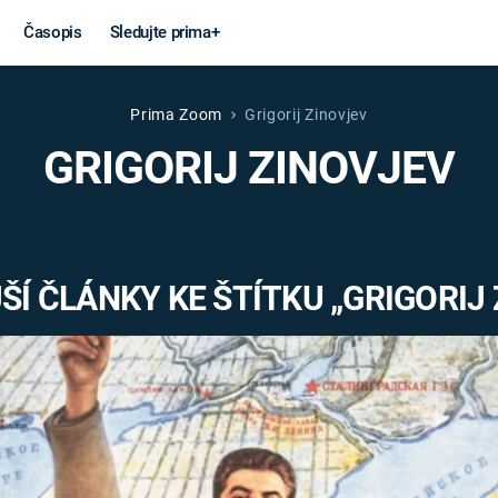
Časopis
Sledujte prima+
Prima Zoom
Grigorij Zinovjev
Věda a
Války
GRIGORIJ ZINOVJEV
technika
STUDENÁ V
KORONAVIRUS
VÁLKA VE
VIETNAMU
VESMÍR
Í ČLÁNKY KE ŠTÍTKU „GRIGORIJ
VÁLEČNÉ FI
MARS
SERIÁLY
Záhady a
Zajímav
konspirace