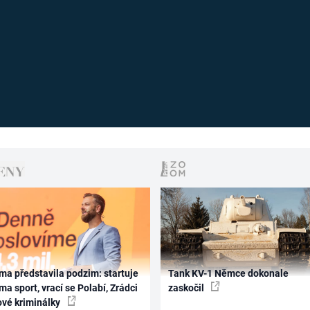
ma představila podzim: startuje
Tank KV-1 Němce dokonale
ma sport, vrací se Polabí, Zrádci
zaskočil
ové kriminálky