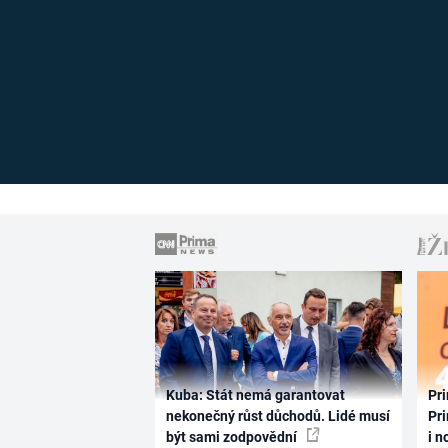
Kuba: Stát nemá garantovat
Pri
nekonečný růst důchodů. Lidé musí
Pri
být sami zodpovědní
i n