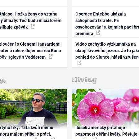
thiase Hložka ženy do vztahu
Operace Entebbe ukázala
dy uhnaly: Teď budu iniciátorem
schopnosti Izraele. Při
 slibuje zpěvák
osvobozování rukojmích padl br
premiéra
zloučení s Glenem Hansardem:
Video zachytilo výzkumníka na
outěná rakev, dojemná řeč Bona
okraji lávového jezera. Je to jak
zpěv Irglové s Vedderem
pohled do Slunce, hlásil vzruše
rtyho frky: Táta kvůli mému
Ibišek americký přitahuje
oru málem přišel o práci,
pozornost obřími květy. Pěstuje 