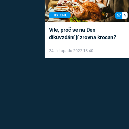
5
HISTORIE
Víte, proč se na Den
díkůvzdání jí zrovna krocan?
24. listopadu 2022 13:40