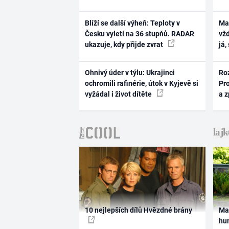
Blíží se další výheň: Teploty v
Ma
Česku vyletí na 36 stupňů. RADAR
vž
ukazuje, kdy přijde zvrat
já,
Ohnivý úder v týlu: Ukrajinci
Ro
ochromili rafinérie, útok v Kyjevě si
Pr
vyžádal i život dítěte
a 
10 nejlepších dílů Hvězdné brány
Ma
hum