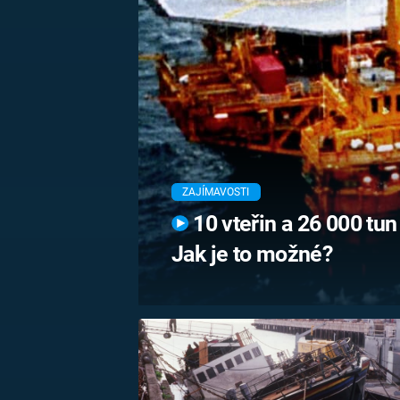
MARIE TEREZIE
ADOLF HITLER
NAPOLEON
BONAPARTE
ATENTÁT NA
REINHARDA
BRITSKÁ
HEYDRICHA
KRÁLOVSKÁ
RODINA
PRVNÍ SVĚTOVÁ
VÁLKA
ZAJÍMAVOSTI
10 vteřin a 26 000 tun
Jak je to možné?