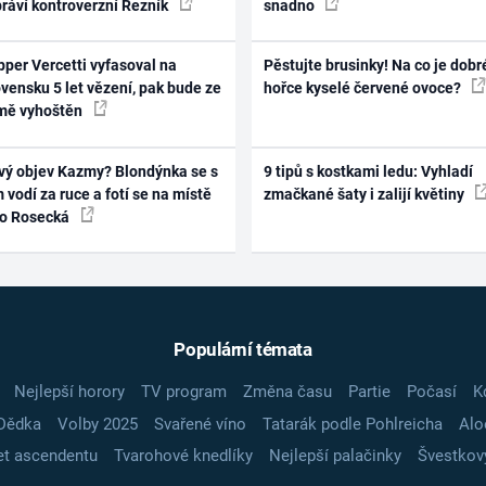
práví kontroverzní Řezník
snadno
per Vercetti vyfasoval na
Pěstujte brusinky! Na co je dobr
vensku 5 let vězení, pak bude ze
hořce kyselé červené ovoce?
mě vyhoštěn
vý objev Kazmy? Blondýnka se s
9 tipů s kostkami ledu: Vyhladí
 vodí za ruce a fotí se na místě
zmačkané šaty i zalijí květiny
ko Rosecká
Populární témata
Nejlepší horory
TV program
Změna času
Partie
Počasí
K
Dědka
Volby 2025
Svařené víno
Tatarák podle Pohlreicha
Alo
t ascendentu
Tvarohové knedlíky
Nejlepší palačinky
Švestkov