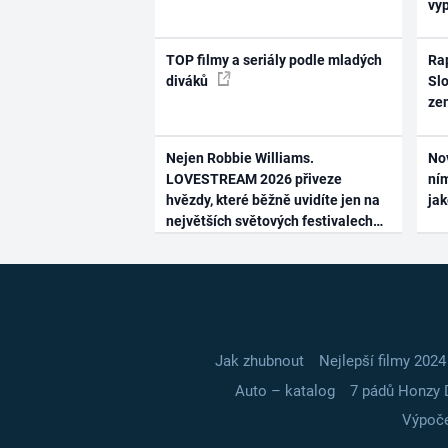
vy
TOP filmy a seriály podle mladých
Rap
diváků
Slo
ze
Nejen Robbie Williams.
No
LOVESTREAM 2026 přiveze
ním
hvězdy, které běžně uvidíte jen na
ja
největších světových festivalech
Jak zhubnout
Nejlepší filmy 2024
Auto – katalog
7 pádů Honzy 
Výpoče