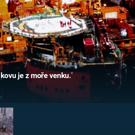
FILMY VERS
REALITA
UFO A
MIMOZEMŠŤANÉ
HORORY VE
REALITA
UTAJENÉ PŘÍBĚHY
ČESKÝCH DĚJIN
OPTICKÉ ILU
KLAMY
ALTERNATIVNÍ
HISTORIE
 kovu je z moře venku.