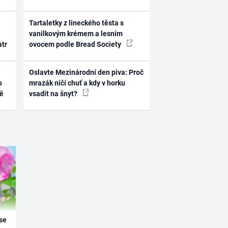
Tartaletky z lineckého těsta s
vanilkovým krémem a lesním
atr
ovocem podle Bread Society
Oslavte Mezinárodní den piva: Proč
o
mrazák ničí chuť a kdy v horku
ně
vsadit na šnyt?
se