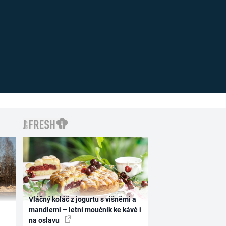
Vláčný koláč z jogurtu s višněmi a
mandlemi – letní moučník ke kávě i
na oslavu