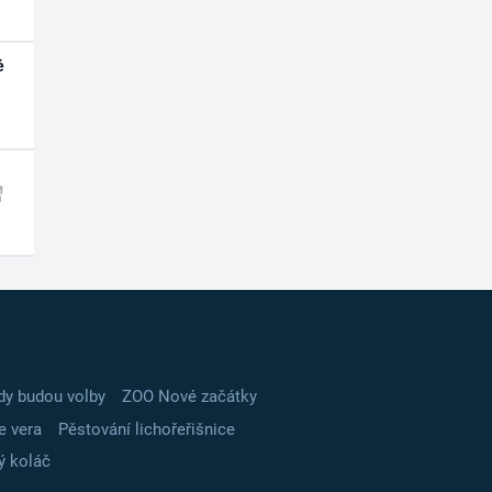
é
dy budou volby
ZOO Nové začátky
e vera
Pěstování lichořeřišnice
ý koláč