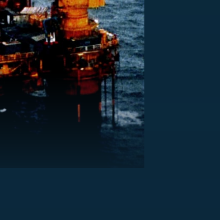
US
RSUS
ZE A