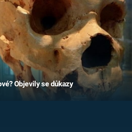
FILMY VERS
REALITA
UFO A
MIMOZEMŠŤANÉ
HORORY VE
REALITA
UTAJENÉ PŘÍBĚHY
ČESKÝCH DĚJIN
OPTICKÉ ILU
KLAMY
ALTERNATIVNÍ
HISTORIE
lové? Objevily se důkazy