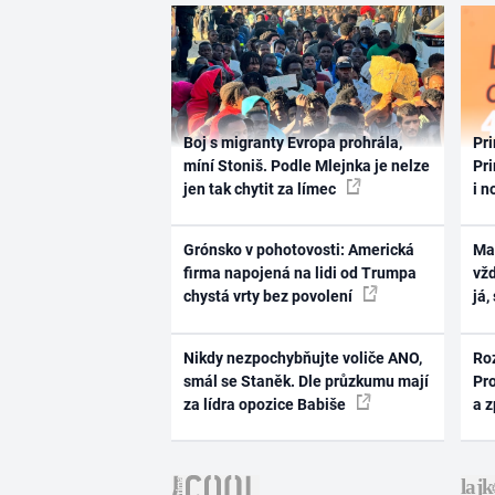
Boj s migranty Evropa prohrála,
Pri
míní Stoniš. Podle Mlejnka je nelze
Pri
jen tak chytit za límec
i n
Grónsko v pohotovosti: Americká
Ma
firma napojená na lidi od Trumpa
vž
chystá vrty bez povolení
já,
Nikdy nezpochybňujte voliče ANO,
Ro
smál se Staněk. Dle průzkumu mají
Pr
za lídra opozice Babiše
a 