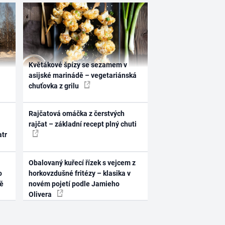
Květákové špízy se sezamem v
asijské marinádě – vegetariánská
chuťovka z grilu
Rajčatová omáčka z čerstvých
rajčat – základní recept plný chuti
atr
Obalovaný kuřecí řízek s vejcem z
o
horkovzdušné fritézy – klasika v
ně
novém pojetí podle Jamieho
Olivera