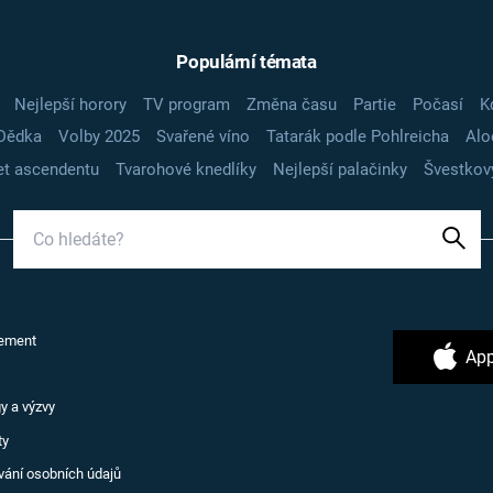
Populární témata
Nejlepší horory
TV program
Změna času
Partie
Počasí
K
Dědka
Volby 2025
Svařené víno
Tatarák podle Pohlreicha
Alo
t ascendentu
Tvarohové knedlíky
Nejlepší palačinky
Švestkov
ement
App
y a výzvy
ty
vání osobních údajů