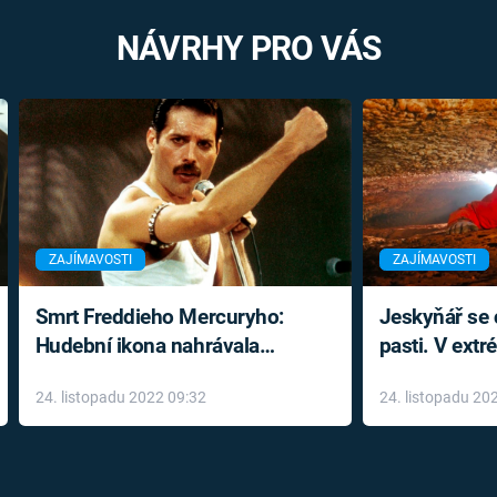
NÁVRHY PRO VÁS
ZAJÍMAVOSTI
ZAJÍMAVOSTI
Smrt Freddieho Mercuryho:
Jeskyňář se c
Hudební ikona nahrávala
pasti. V ext
až do konce života a odmítala
prožil noční
24. listopadu 2022 09:32
24. listopadu 20
léky
klaustrofobi