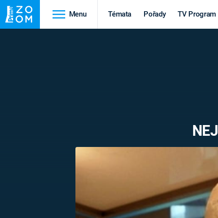
Menu
Témata
Pořady
TV Program
Cestování
Historie
HRADY A ZÁMKY
VIKINGOVÉ
HEDVÁBNÁ STEZKA
EPIDEMIE A
PANDEMIE
PŘÍRODA
NEJ
STAROVĚKÝ EGYPT
Druhá
Výročí
světová válka