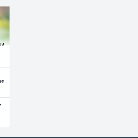
h!
se
é