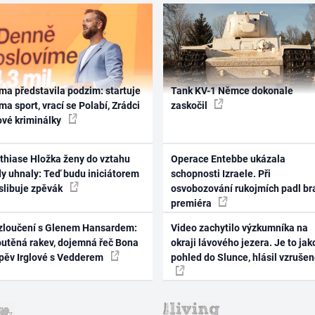
ma představila podzim: startuje
Tank KV-1 Němce dokonale
ma sport, vrací se Polabí, Zrádci
zaskočil
ové kriminálky
thiase Hložka ženy do vztahu
Operace Entebbe ukázala
dy uhnaly: Teď budu iniciátorem
schopnosti Izraele. Při
 slibuje zpěvák
osvobozování rukojmích padl br
premiéra
zloučení s Glenem Hansardem:
Video zachytilo výzkumníka na
outěná rakev, dojemná řeč Bona
okraji lávového jezera. Je to jak
zpěv Irglové s Vedderem
pohled do Slunce, hlásil vzruše