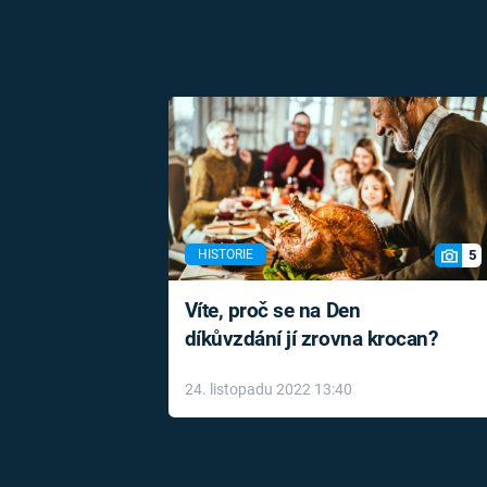
5
HISTORIE
Víte, proč se na Den
díkůvzdání jí zrovna krocan?
24. listopadu 2022 13:40