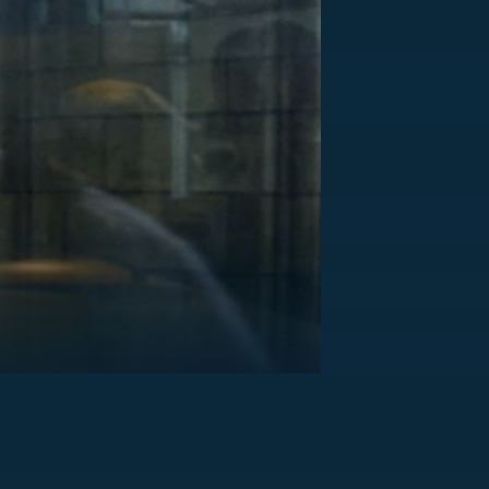
US
RSUS
ZE A