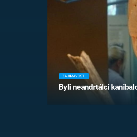
MARIE TEREZIE
ADOLF HITLER
NAPOLEON
BONAPARTE
ATENTÁT NA
REINHARDA
BRITSKÁ
HEYDRICHA
KRÁLOVSKÁ
RODINA
PRVNÍ SVĚTOVÁ
VÁLKA
ZAJÍMAVOSTI
Byli neandrtálci kaniba