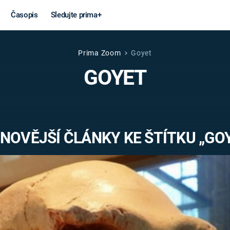
Časopis
Sledujte prima+
Prima Zoom
Goyet
Věda a
Války
GOYET
technika
STUDENÁ V
KORONAVIRUS
VÁLKA VE
VIETNAMU
VESMÍR
NOVĚJŠÍ ČLÁNKY KE ŠTÍTKU „GO
VÁLEČNÉ FI
MARS
SERIÁLY
Záhady a
Zajímav
konspirace