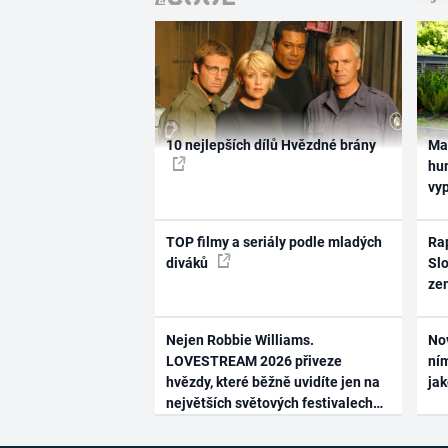
10 nejlepších dílů Hvězdné brány
Ma
hum
vy
TOP filmy a seriály podle mladých
Rap
diváků
Slo
ze
Nejen Robbie Williams.
No
LOVESTREAM 2026 přiveze
ním
hvězdy, které běžně uvidíte jen na
ja
největších světových festivalech