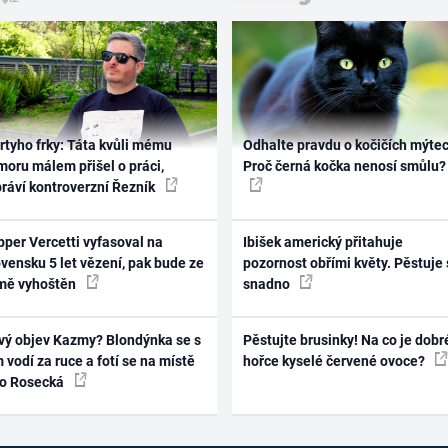
rtyho frky: Táta kvůli mému
Odhalte pravdu o kočičích mýtec
oru málem přišel o práci,
Proč černá kočka nenosí smůlu?
práví kontroverzní Řezník
per Vercetti vyfasoval na
Ibišek americký přitahuje
vensku 5 let vězení, pak bude ze
pozornost obřími květy. Pěstuje 
mě vyhoštěn
snadno
vý objev Kazmy? Blondýnka se s
Pěstujte brusinky! Na co je dobr
 vodí za ruce a fotí se na místě
hořce kyselé červené ovoce?
ko Rosecká