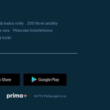
dy budou volby
ZOO Nové začátky
e vera
Pěstování lichořeřišnice
ý koláč
 Store
Google Play
© FTV Prima spol. s r.o.