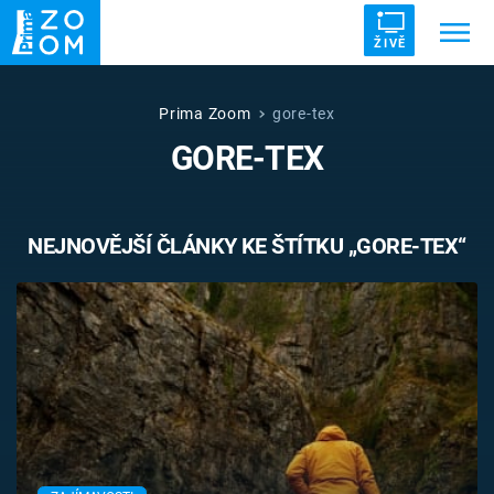
ŽIVĚ
Trendy:
ZRÁDCI
UFO
DRUHÁ SVĚTOVÁ VÁLKA
Prima Zoom
gore-tex
GORE-TEX
ZÁHADY
VETŘELCI DÁVNOVĚKU
NEJNOVĚJŠÍ ČLÁNKY KE ŠTÍTKU „GORE-TEX“
Témata
Témata
Pořady
TV Program