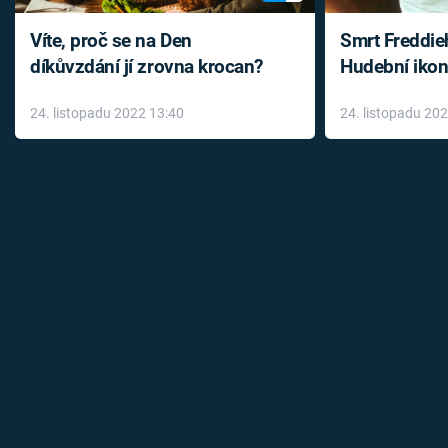
Víte, proč se na Den
Smrt Freddie
díkůvzdání jí zrovna krocan?
Hudební ikon
až do konce 
24. listopadu 2022 13:40
24. listopadu 20
léky