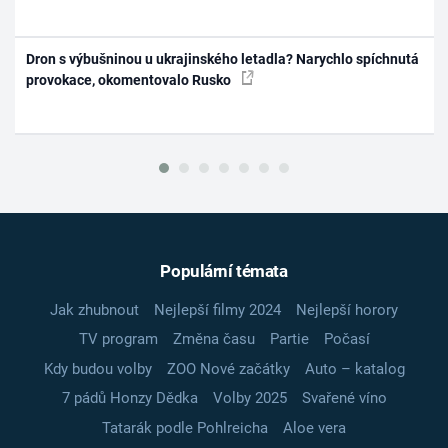
Dron s výbušninou u ukrajinského letadla? Narychlo spíchnutá
provokace, okomentovalo Rusko
Populární témata
Jak zhubnout
Nejlepší filmy 2024
Nejlepší horory
TV program
Změna času
Partie
Počasí
Kdy budou volby
ZOO Nové začátky
Auto – katalog
7 pádů Honzy Dědka
Volby 2025
Svařené víno
Tatarák podle Pohlreicha
Aloe vera