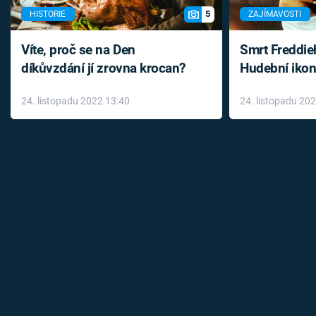
5
HISTORIE
ZAJÍMAVOSTI
Víte, proč se na Den
Smrt Freddie
díkůvzdání jí zrovna krocan?
Hudební ikon
až do konce 
24. listopadu 2022 13:40
24. listopadu 20
léky