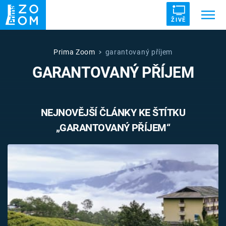
ŽIVĚ
Trendy:
ZRÁDCI
UFO
DRUHÁ SVĚTOVÁ VÁLKA
Prima Zoom
garantovaný příjem
GARANTOVANÝ PŘÍJEM
ZÁHADY
VETŘELCI DÁVNOVĚKU
NEJNOVĚJŠÍ ČLÁNKY KE ŠTÍTKU
„GARANTOVANÝ PŘÍJEM“
Témata
Témata
Pořady
TV Program