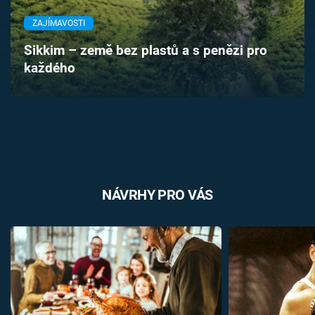
Časopis
ZAJÍMAVOSTI
Sledujte prima+
Sikkim – země bez plastů a s penězi pro
každého
Přihlášení
Sledujte nás
NÁVRHY PRO VÁS