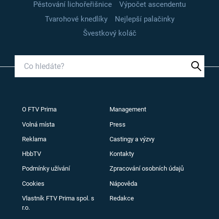
Pěstování lichořeřišnice
Výpočet ascendentu
Tvarohové knedlíky
Nejlepší palačinky
Švestkový koláč
O FTV Prima
Management
Volná místa
Press
Reklama
Castingy a výzvy
HbbTV
Kontakty
Podmínky užívání
Zpracování osobních údajů
Cookies
Nápověda
Vlastník FTV Prima spol. s
Redakce
r.o.