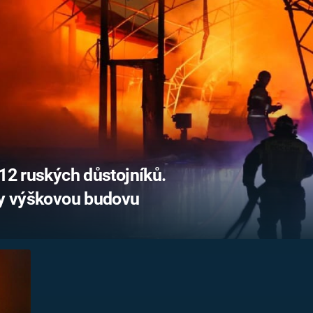
FILMY VERS
REALITA
UFO A
MIMOZEMŠŤANÉ
HORORY VE
REALITA
UTAJENÉ PŘÍBĚHY
ČESKÝCH DĚJIN
OPTICKÉ ILU
KLAMY
ALTERNATIVNÍ
HISTORIE
 12 ruských důstojníků.
ly výškovou budovu