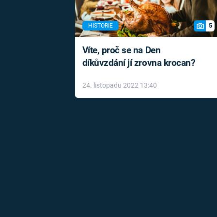
5
HISTORIE
Víte, proč se na Den
díkůvzdání jí zrovna krocan?
24. listopadu 2022 13:40