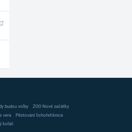
dy budou volby
ZOO Nové začátky
e vera
Pěstování lichořeřišnice
ý koláč