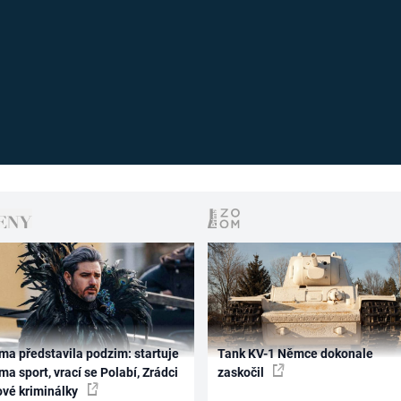
ma představila podzim: startuje
Tank KV-1 Němce dokonale
ma sport, vrací se Polabí, Zrádci
zaskočil
ové kriminálky