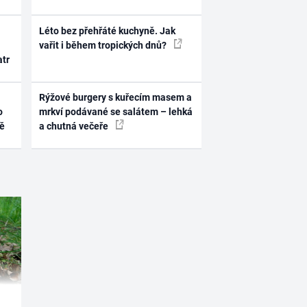
Léto bez přehřáté kuchyně. Jak
vařit i během tropických dnů?
atr
Rýžové burgery s kuřecím masem a
o
mrkví podávané se salátem – lehká
ně
a chutná večeře