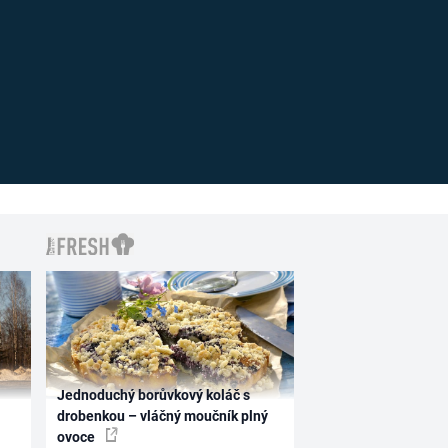
Jednoduchý borůvkový koláč s
drobenkou – vláčný moučník plný
ovoce