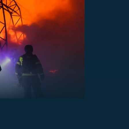
US
RSUS
ZE A