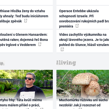
thiase Hložka ženy do vztahu
Operace Entebbe ukázala
dy uhnaly: Teď budu iniciátorem
schopnosti Izraele. Při
 slibuje zpěvák
osvobozování rukojmích padl br
premiéra
zloučení s Glenem Hansardem:
Video zachytilo výzkumníka na
outěná rakev, dojemná řeč Bona
okraji lávového jezera. Je to jak
zpěv Irglové s Vedderem
pohled do Slunce, hlásil vzruše
rtyho frky: Táta kvůli mému
Muchomůrku růžovku ani sucho
oru málem přišel o práci,
nezdolá! Jak ji rozeznat od