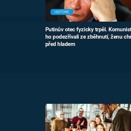
HISTORIE
Putinův otec fyzicky trpěl. Komunis
ho podezřívali ze zběhnutí, ženu chr
před hladem