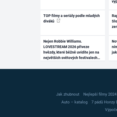
vy
TOP filmy a seriály podle mladých
Rap
diváků
Slo
ze
Nejen Robbie Williams.
No
LOVESTREAM 2026 přiveze
ním
hvězdy, které běžně uvidíte jen na
ja
největších světových festivalech
Jak zhubnout
Nejlepší filmy 2024
Auto – katalog
7 pádů Honzy 
Výpoče