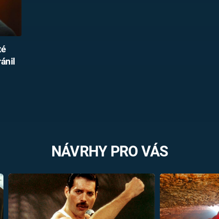
té
ánil
NÁVRHY PRO VÁS