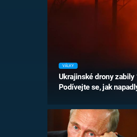
MARIE TEREZIE
ADOLF HITLER
NAPOLEON
BONAPARTE
ATENTÁT NA
REINHARDA
BRITSKÁ
HEYDRICHA
KRÁLOVSKÁ
RODINA
PRVNÍ SVĚTOVÁ
VÁLKA
VÁLKY
Ukrajinské drony zabily
Podívejte se, jak napad