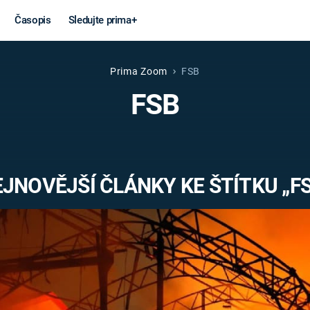
Časopis
Sledujte prima+
Prima Zoom
FSB
Věda a
Války
FSB
technika
STUDENÁ V
KORONAVIRUS
VÁLKA VE
VIETNAMU
VESMÍR
JNOVĚJŠÍ ČLÁNKY KE ŠTÍTKU „F
VÁLEČNÉ FI
MARS
SERIÁLY
Záhady a
Zajímav
konspirace