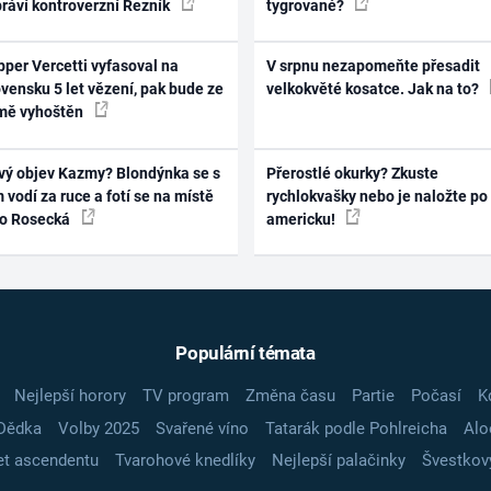
práví kontroverzní Řezník
tygrované?
per Vercetti vyfasoval na
V srpnu nezapomeňte přesadit
vensku 5 let vězení, pak bude ze
velkokvěté kosatce. Jak na to?
mě vyhoštěn
vý objev Kazmy? Blondýnka se s
Přerostlé okurky? Zkuste
 vodí za ruce a fotí se na místě
rychlokvašky nebo je naložte po
ko Rosecká
americku!
Populární témata
Nejlepší horory
TV program
Změna času
Partie
Počasí
K
Dědka
Volby 2025
Svařené víno
Tatarák podle Pohlreicha
Alo
t ascendentu
Tvarohové knedlíky
Nejlepší palačinky
Švestkov