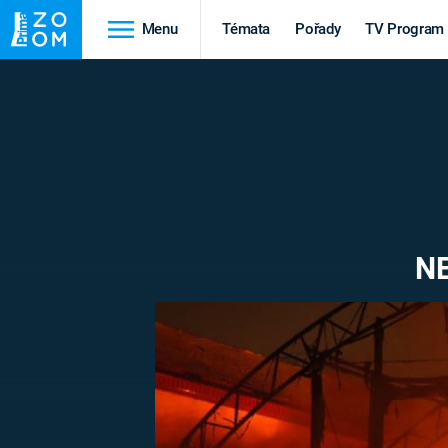
Menu
Témata
Pořady
TV Program
Cestování
Historie
HRADY A ZÁMKY
VIKINGOVÉ
HEDVÁBNÁ STEZKA
EPIDEMIE A
PANDEMIE
PŘÍRODA
NE
STAROVĚKÝ EGYPT
Druhá
Výročí
světová válka