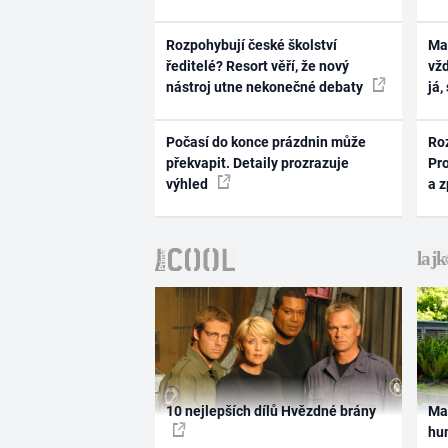
Rozpohybují české školství
Ma
ředitelé? Resort věří, že nový
vž
nástroj utne nekonečné debaty
já,
Počasí do konce prázdnin může
Ro
překvapit. Detaily prozrazuje
Pr
výhled
a 
10 nejlepších dílů Hvězdné brány
Ma
hum