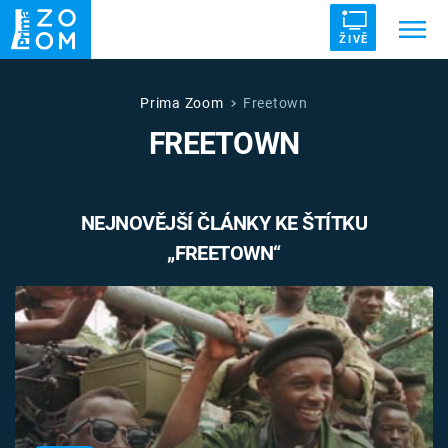
ŽIVĚ
Trendy:
ZRÁDCI
UFO
DRUHÁ SVĚTOVÁ VÁLKA
Prima Zoom
Freetown
FREETOWN
ZÁHADY
VETŘELCI DÁVNOVĚKU
NEJNOVĚJŠÍ ČLÁNKY KE ŠTÍTKU
„FREETOWN“
Témata
Témata
Pořady
TV Program