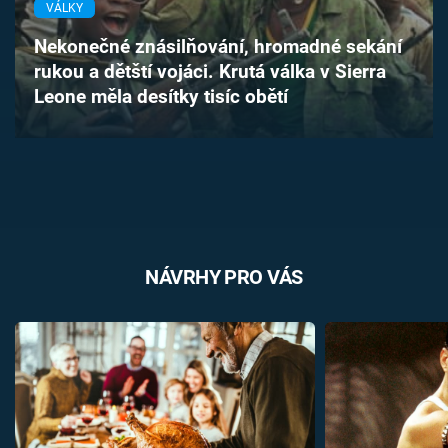
VÁLKY
Časopis
Nekonečné znásilňování, hromadné sekání
Sledujte prima+
rukou a dětští vojáci. Krutá válka v Sierra
Leone měla desítky tisíc obětí
Přihlášení
Sledujte nás
NÁVRHY PRO VÁS