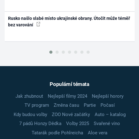
Rusko našlo slabé místo ukrajinské obrany. Útočit může téměř
bez varování
Populární témata
Jak zhubnout
Nejlepší filmy 2024
Nejlepší horory
TV program
Změna času
Partie
Počasí
Kdy budou volby
ZOO Nové začátky
Auto – katalog
7 pádů Honzy Dědka
Volby 2025
Svařené víno
Tatarák podle Pohlreicha
Aloe vera