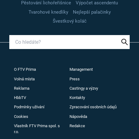
Pěstování lichořeřišnice
Výpočet ascendentu
Tvarohové knedlíky
Nejlepší palačinky
Švestkový koláč
O FTV Prima
Management
Volná místa
Press
Reklama
Castingy a výzvy
HbbTV
Kontakty
Podmínky užívání
Zpracování osobních údajů
Cookies
Nápověda
Vlastník FTV Prima spol. s
Redakce
r.o.