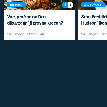
5
HISTORIE
ZAJÍMAVOSTI
Víte, proč se na Den
Smrt Freddie
díkůvzdání jí zrovna krocan?
Hudební ikon
až do konce 
24. listopadu 2022 13:40
24. listopadu 20
léky