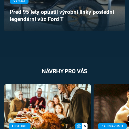
VÝROČÍ
Časopis
Před 95 lety opustil výrobní linky poslední
legendární vůz Ford T
Sledujte prima+
Přihlášení
Sledujte nás
NÁVRHY PRO VÁS
5
HISTORIE
ZAJÍMAVOSTI