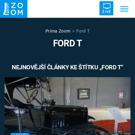
ŽIVĚ
Trendy:
ZRÁDCI
UFO
DRUHÁ SVĚTOVÁ VÁLKA
Prima Zoom
Ford T
FORD T
ZÁHADY
VETŘELCI DÁVNOVĚKU
NEJNOVĚJŠÍ ČLÁNKY KE ŠTÍTKU „FORD T“
Témata
Témata
Pořady
TV Program