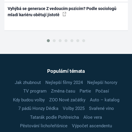
Vyhýbá se generace Z vedoucím pozicím? Podle sociologů
mladí kariéru obětují jistotě
Populární témata
Jak zhubnout
Nejlepší filmy 2024
Nejlepší horory
TV program
Změna času
Partie
Počasí
Kdy budou volby
ZOO Nové začátky
Auto – katalog
7 pádů Honzy Dědka
Volby 2025
Svařené víno
Tatarák podle Pohlreicha
Aloe vera
Pěstování lichořeřišnice
Výpočet ascendentu