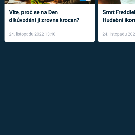
Víte, proč se na Den
Smrt Freddie
díkůvzdání jí zrovna krocan?
Hudební ikon
až do konce 
24. listopadu 2022 13:40
24. listopadu 20
léky