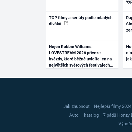
vy
TOP filmy a seriály podle mladých
Rap
diváků
Slo
ze
Nejen Robbie Williams.
No
LOVESTREAM 2026 přiveze
ním
hvězdy, které běžně uvidíte jen na
ja
největších světových festivalech
Jak zhubnout
Nejlepší filmy 2024
Auto – katalog
7 pádů Honzy 
Výpoče