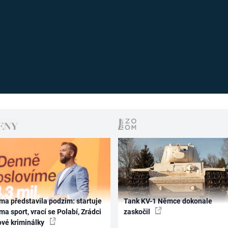
ma představila podzim: startuje
Tank KV-1 Němce dokonale
ma sport, vrací se Polabí, Zrádci
zaskočil
ové kriminálky