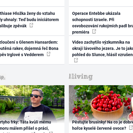
thiase Hložka ženy do vztahu
Operace Entebbe ukázala
dy uhnaly: Teď budu iniciátorem
schopnosti Izraele. Při
 slibuje zpěvák
osvobozování rukojmích padl br
premiéra
zloučení s Glenem Hansardem:
Video zachytilo výzkumníka na
outěná rakev, dojemná řeč Bona
okraji lávového jezera. Je to jak
zpěv Irglové s Vedderem
pohled do Slunce, hlásil vzruše
rtyho frky: Táta kvůli mému
Pěstujte brusinky! Na co je dobr
oru málem přišel o práci,
hořce kyselé červené ovoce?