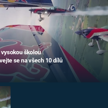
FILMY VERS
REALITA
UFO A
MIMOZEMŠŤANÉ
HORORY VE
REALITA
UTAJENÉ PŘÍBĚHY
ČESKÝCH DĚJIN
OPTICKÉ ILU
KLAMY
ALTERNATIVNÍ
HISTORIE
u vysokou školou
vejte se na všech 10 dílů