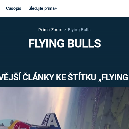
Časopis
Sledujte prima+
Prima Zoom
Flying Bulls
Věda a
Války
FLYING BULLS
technika
STUDENÁ V
KORONAVIRUS
VÁLKA VE
VIETNAMU
VESMÍR
ĚJŠÍ ČLÁNKY KE ŠTÍTKU „FLYING
VÁLEČNÉ FI
MARS
SERIÁLY
Záhady a
Zajímav
konspirace