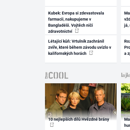
Kubek: Evropa si zdevastovala
Ma
farmacii, nakupujeme v
vž
Bangladéši. Vojtěch ničí
já,
zdravotnictví
Létající kůň: Vrtulník zachránil
Ro
zvíře, které během závodu uvízlo v
Pr
kalifornských horách
a 
10 nejlepších dílů Hvězdné brány
Ma
hum