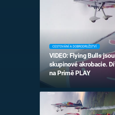
MARIE TEREZIE
ADOLF HITLER
NAPOLEON
BONAPARTE
ATENTÁT NA
REINHARDA
BRITSKÁ
HEYDRICHA
KRÁLOVSKÁ
RODINA
PRVNÍ SVĚTOVÁ
VÁLKA
CESTOVÁNÍ A DOBRODRUŽSTVÍ
VIDEO: Flying Bulls jso
skupinové akrobacie. Dí
na Primě PLAY