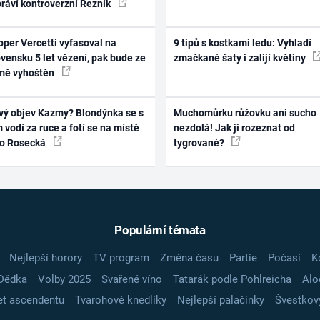
práví kontroverzní Řezník
per Vercetti vyfasoval na
9 tipů s kostkami ledu: Vyhladí
vensku 5 let vězení, pak bude ze
zmačkané šaty i zalijí květiny
mě vyhoštěn
vý objev Kazmy? Blondýnka se s
Muchomůrku růžovku ani sucho
 vodí za ruce a fotí se na místě
nezdolá! Jak ji rozeznat od
ko Rosecká
tygrované?
Populární témata
Nejlepší horory
TV program
Změna času
Partie
Počasí
K
Dědka
Volby 2025
Svařené víno
Tatarák podle Pohlreicha
Alo
t ascendentu
Tvarohové knedlíky
Nejlepší palačinky
Švestkov