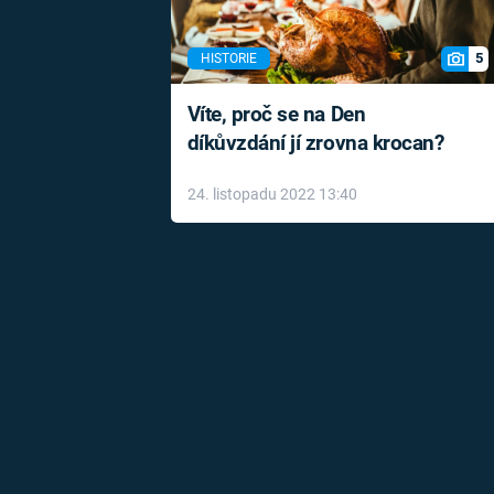
5
HISTORIE
Víte, proč se na Den
díkůvzdání jí zrovna krocan?
24. listopadu 2022 13:40