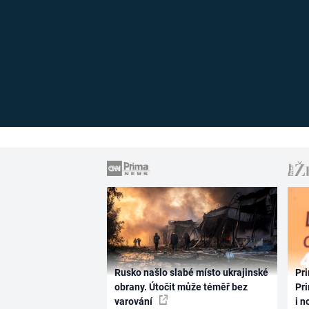
Rusko našlo slabé místo ukrajinské
Pri
obrany. Útočit může téměř bez
Pri
varování
i n