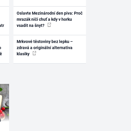
Oslavte Mezinárodní den piva: Proč
mrazák ničí chuť a kdy v horku
atr
vsadit na šnyt?
Mrkvové těstoviny bez lepku –
o
zdravá a originální alternativa
ně
klasiky
é