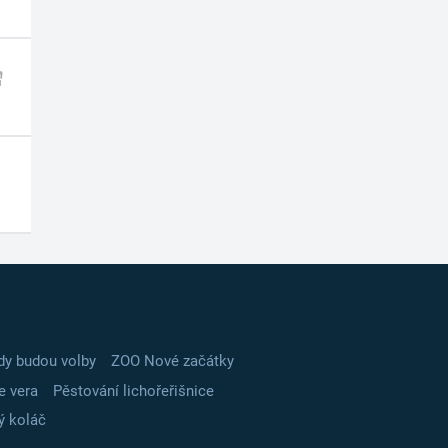
dy budou volby
ZOO Nové začátky
e vera
Pěstování lichořeřišnice
ý koláč