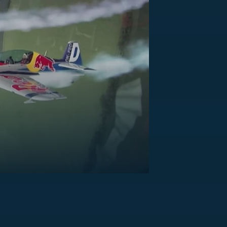
US
RSUS
ZE A