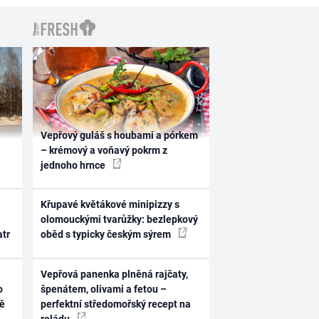
Vepřový guláš s houbami a pórkem
– krémový a voňavý pokrm z
jednoho hrnce
Křupavé květákové minipizzy s
olomouckými tvarůžky: bezlepkový
atr
oběd s typicky českým sýrem
Vepřová panenka plněná rajčaty,
o
špenátem, olivami a fetou –
ně
perfektní středomořský recept na
roládu