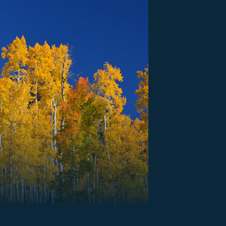
US
RSUS
ZE A