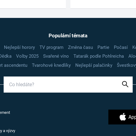
Populární témata
Nejlepší horory
TV program
Změna času
Partie
Počasí
K
Dědka
Volby 2025
Svařené víno
Tatarák podle Pohlreicha
Alo
t ascendentu
Tvarohové knedlíky
Nejlepší palačinky
Švestkov
ement
App
y a výzvy