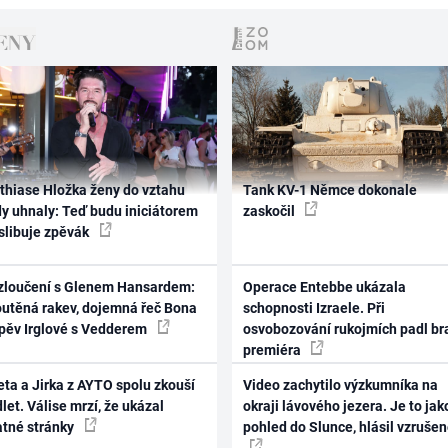
thiase Hložka ženy do vztahu
Tank KV-1 Němce dokonale
dy uhnaly: Teď budu iniciátorem
zaskočil
 slibuje zpěvák
zloučení s Glenem Hansardem:
Operace Entebbe ukázala
outěná rakev, dojemná řeč Bona
schopnosti Izraele. Při
zpěv Irglové s Vedderem
osvobozování rukojmích padl br
premiéra
ta a Jirka z AYTO spolu zkouší
Video zachytilo výzkumníka na
let. Válise mrzí, že ukázal
okraji lávového jezera. Je to jak
atné stránky
pohled do Slunce, hlásil vzruše