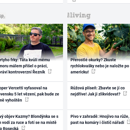
rtyho frky: Táta kvůli mému
Přerostlé okurky? Zkuste
oru málem přišel o práci,
rychlokvašky nebo je naložte po
práví kontroverzní Řezník
americku!
per Vercetti vyfasoval na
Růžová plíseň: Zbavte se jí co
vensku 5 let vězení, pak bude ze
nejdříve! Jak ji zlikvidovat?
mě vyhoštěn
vý objev Kazmy? Blondýnka se s
Pivo v zahradě: Hnojivo na růže,
 vodí za ruce a fotí se na místě
past na komáry i čistič nářadí
ko Rosecká