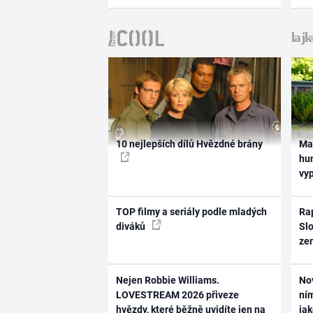
10 nejlepších dílů Hvězdné brány
Ma
hum
vy
TOP filmy a seriály podle mladých
Rap
diváků
Slo
ze
Nejen Robbie Williams.
No
LOVESTREAM 2026 přiveze
ním
hvězdy, které běžně uvidíte jen na
ja