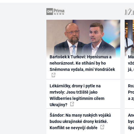
Bartošek k Turkovi: Hyenismus a
Ma
nehoráznost. Ke stíhání by ho
vž
Sněmovna vydala, míní Vondráček
já,
Lékárničky, drony i pytle na
Ro
mrtvoly: Jsou tržiště jako
Pr
Wildberries legitimním cílem
a 
Ukrajiny?
Šándor: Na masy ruských vojáků
Ane
budou ukrajinské drony krátké.
byd
Konflikt se nevyvíjí dobře
šp