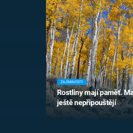
MARIE TEREZIE
ADOLF HITLER
NAPOLEON
BONAPARTE
ATENTÁT NA
REINHARDA
BRITSKÁ
HEYDRICHA
KRÁLOVSKÁ
RODINA
PRVNÍ SVĚTOVÁ
VÁLKA
ZAJÍMAVOSTI
Rostliny mají paměť. Ma
ještě nepřipouštějí