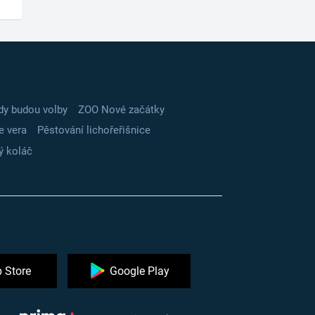
dy budou volby
ZOO Nové začátky
e vera
Pěstování lichořeřišnice
ý koláč
 Store
Google Play