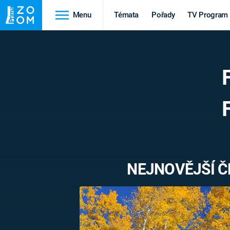
Menu
Témata
Pořady
TV Program
Cestování
Historie
HRADY A ZÁMKY
VIKINGOVÉ
HEDVÁBNÁ STEZKA
EPIDEMIE A
PANDEMIE
PŘÍRODA
STAROVĚKÝ EGYPT
NEJNOVĚJŠÍ Č
Druhá
Výročí
světová válka