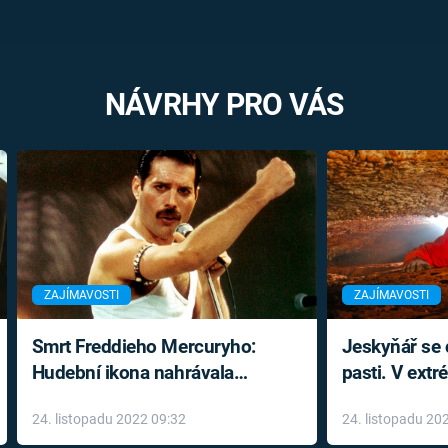
NÁVRHY PRO VÁS
ZAJÍMAVOSTI
ZAJÍMAVOSTI
Smrt Freddieho Mercuryho:
Jeskyňář se c
Hudební ikona nahrávala
pasti. V ext
až do konce života a odmítala
prožil noční
24. listopadu 2022 09:32
24. listopadu 20
léky
klaustrofobi