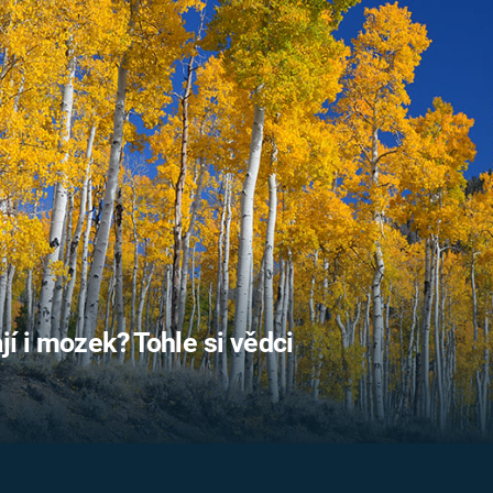
FILMY VERS
REALITA
UFO A
MIMOZEMŠŤANÉ
HORORY VE
REALITA
UTAJENÉ PŘÍBĚHY
ČESKÝCH DĚJIN
OPTICKÉ ILU
KLAMY
ALTERNATIVNÍ
HISTORIE
jí i mozek? Tohle si vědci