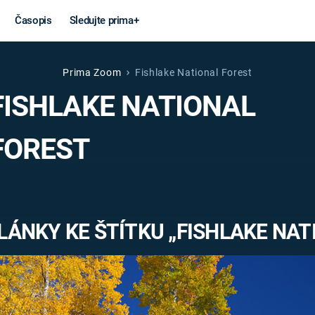
Časopis
Sledujte prima+
Prima Zoom
Fishlake National Forest
Věda a
Války
FISHLAKE NATIONAL
technika
STUDENÁ V
FOREST
KORONAVIRUS
VÁLKA VE
VIETNAMU
VESMÍR
VÁLEČNÉ FI
MARS
SERIÁLY
LÁNKY KE ŠTÍTKU „FISHLAKE NAT
Záhady a
Zajímav
konspirace