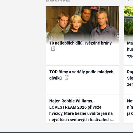
10 nejlepších dílů Hvězdné brány
Ma
hum
vy
TOP filmy a seriály podle mladých
Rap
diváků
Slo
ze
Nejen Robbie Williams.
No
LOVESTREAM 2026 přiveze
ním
hvězdy, které běžně uvidíte jen na
ja
největších světových festivalech