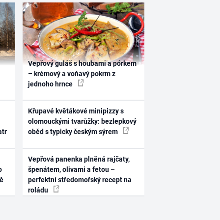
Vepřový guláš s houbami a pórkem
– krémový a voňavý pokrm z
jednoho hrnce
Křupavé květákové minipizzy s
olomouckými tvarůžky: bezlepkový
atr
oběd s typicky českým sýrem
Vepřová panenka plněná rajčaty,
o
špenátem, olivami a fetou –
ně
perfektní středomořský recept na
roládu