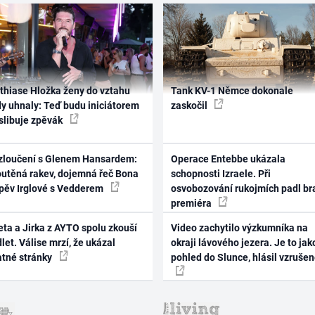
thiase Hložka ženy do vztahu
Tank KV-1 Němce dokonale
dy uhnaly: Teď budu iniciátorem
zaskočil
 slibuje zpěvák
zloučení s Glenem Hansardem:
Operace Entebbe ukázala
outěná rakev, dojemná řeč Bona
schopnosti Izraele. Při
zpěv Irglové s Vedderem
osvobozování rukojmích padl br
premiéra
ta a Jirka z AYTO spolu zkouší
Video zachytilo výzkumníka na
let. Válise mrzí, že ukázal
okraji lávového jezera. Je to jak
atné stránky
pohled do Slunce, hlásil vzruše