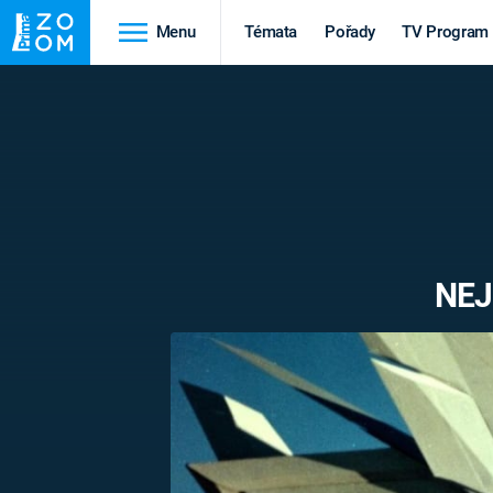
Menu
Témata
Pořady
TV Program
Cestování
Historie
HRADY A ZÁMKY
VIKINGOVÉ
HEDVÁBNÁ STEZKA
EPIDEMIE A
PANDEMIE
PŘÍRODA
NEJ
STAROVĚKÝ EGYPT
Druhá
Výročí
světová válka