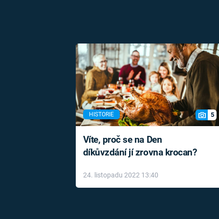
5
HISTORIE
Víte, proč se na Den
díkůvzdání jí zrovna krocan?
24. listopadu 2022 13:40