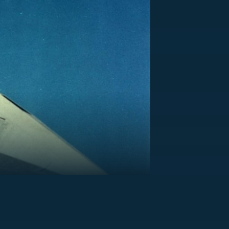
US
RSUS
ZE A