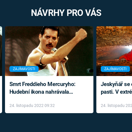
NÁVRHY PRO VÁS
ZAJÍMAVOSTI
ZAJÍMAVOSTI
Smrt Freddieho Mercuryho:
Jeskyňář se c
Hudební ikona nahrávala
pasti. V ext
až do konce života a odmítala
prožil noční
24. listopadu 2022 09:32
24. listopadu 20
léky
klaustrofobi