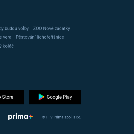
dy budou volby
ZOO Nové začátky
e vera
Pěstování lichořeřišnice
ý koláč
 Store
Google Play
© FTV Prima spol. s r.o.