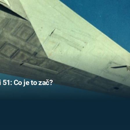
FILMY VERS
REALITA
UFO A
MIMOZEMŠŤANÉ
HORORY VE
REALITA
UTAJENÉ PŘÍBĚHY
ČESKÝCH DĚJIN
OPTICKÉ ILU
KLAMY
ALTERNATIVNÍ
HISTORIE
 51: Co je to zač?