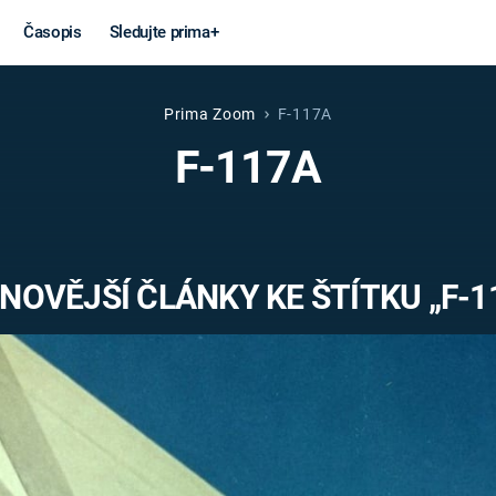
Časopis
Sledujte prima+
Prima Zoom
F-117A
Věda a
Války
F-117A
technika
STUDENÁ V
KORONAVIRUS
VÁLKA VE
VIETNAMU
VESMÍR
NOVĚJŠÍ ČLÁNKY KE ŠTÍTKU „F-1
VÁLEČNÉ FI
MARS
SERIÁLY
Záhady a
Zajímav
konspirace