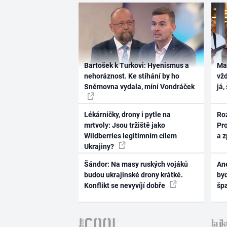
Bartošek k Turkovi: Hyenismus a
Ma
nehoráznost. Ke stíhání by ho
vž
Sněmovna vydala, míní Vondráček
já,
Lékárničky, drony i pytle na
Ro
mrtvoly: Jsou tržiště jako
Pr
Wildberries legitimním cílem
a 
Ukrajiny?
Šándor: Na masy ruských vojáků
Ane
budou ukrajinské drony krátké.
byd
Konflikt se nevyvíjí dobře
šp