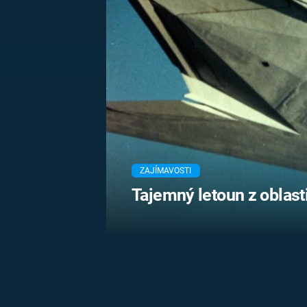
MARIE TEREZIE
ADOLF HITLER
NAPOLEON
BONAPARTE
ATENTÁT NA
REINHARDA
BRITSKÁ
HEYDRICHA
KRÁLOVSKÁ
RODINA
PRVNÍ SVĚTOVÁ
VÁLKA
ZAJÍMAVOSTI
Tajemný letoun z oblasti