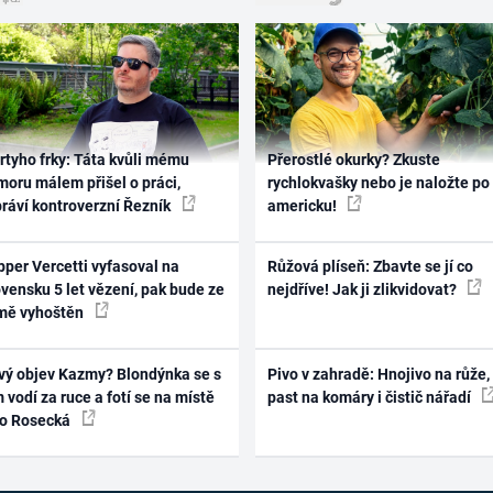
rtyho frky: Táta kvůli mému
Přerostlé okurky? Zkuste
oru málem přišel o práci,
rychlokvašky nebo je naložte po
práví kontroverzní Řezník
americku!
per Vercetti vyfasoval na
Růžová plíseň: Zbavte se jí co
vensku 5 let vězení, pak bude ze
nejdříve! Jak ji zlikvidovat?
mě vyhoštěn
vý objev Kazmy? Blondýnka se s
Pivo v zahradě: Hnojivo na růže,
 vodí za ruce a fotí se na místě
past na komáry i čistič nářadí
ko Rosecká