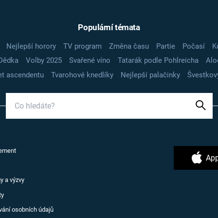
Populární témata
Nejlepší horory
TV program
Změna času
Partie
Počasí
K
Dědka
Volby 2025
Svařené víno
Tatarák podle Pohlreicha
Alo
t ascendentu
Tvarohové knedlíky
Nejlepší palačinky
Švestkov
ement
App
y a výzvy
ty
vání osobních údajů