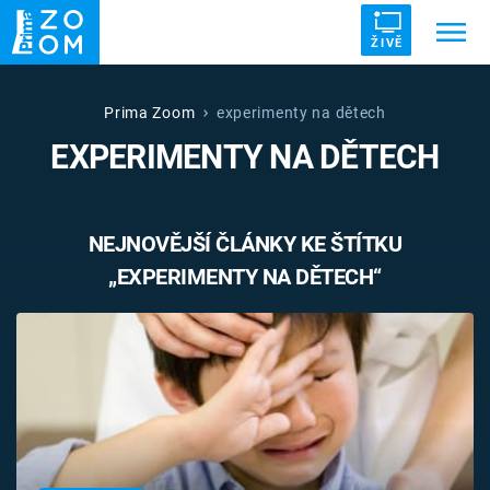
ŽIVĚ
Trendy:
ZRÁDCI
UFO
DRUHÁ SVĚTOVÁ VÁLKA
Prima Zoom
experimenty na dětech
EXPERIMENTY NA DĚTECH
ZÁHADY
VETŘELCI DÁVNOVĚKU
NEJNOVĚJŠÍ ČLÁNKY KE ŠTÍTKU
„EXPERIMENTY NA DĚTECH“
Témata
Témata
Pořady
TV Program