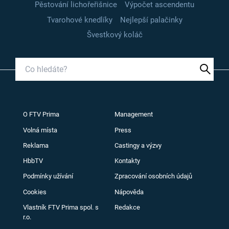
Pěstování lichořeřišnice
Výpočet ascendentu
Tvarohové knedlíky
Nejlepší palačinky
Švestkový koláč
O FTV Prima
Management
Volná místa
Press
Reklama
Castingy a výzvy
HbbTV
Kontakty
Podmínky užívání
Zpracování osobních údajů
Cookies
Nápověda
Vlastník FTV Prima spol. s
Redakce
r.o.