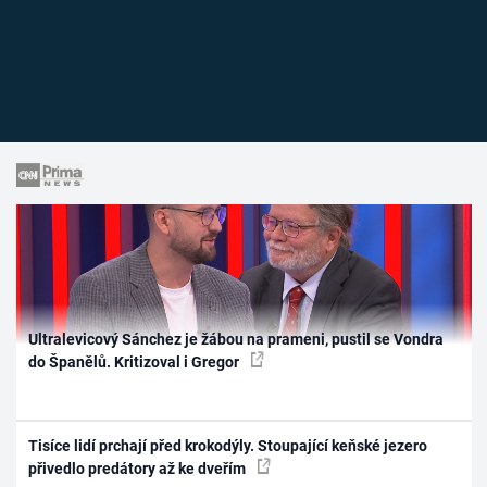
Ultralevicový Sánchez je žábou na prameni, pustil se Vondra
do Španělů. Kritizoval i Gregor
Tisíce lidí prchají před krokodýly. Stoupající keňské jezero
přivedlo predátory až ke dveřím