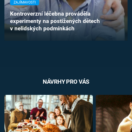
ZAJÍMAVOSTI
Časopis
Kontroverzní léčebna prováděla
Sledujte prima+
experimenty na postižených dětech
v nelidských podmínkách
Přihlášení
Sledujte nás
NÁVRHY PRO VÁS