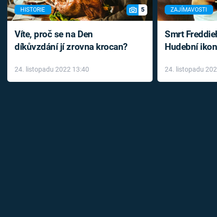
5
HISTORIE
ZAJÍMAVOSTI
Víte, proč se na Den
Smrt Freddie
díkůvzdání jí zrovna krocan?
Hudební ikon
až do konce 
24. listopadu 2022 13:40
24. listopadu 20
léky