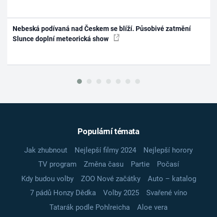
Nebeská podívaná nad Českem se blíží. Působivé zatmění
Slunce doplní meteorická show
Populární témata
Jak zhubnout
Nejlepší filmy 2024
Nejlepší horory
TV program
Změna času
Partie
Počasí
Kdy budou volby
ZOO Nové začátky
Auto – katalog
7 pádů Honzy Dědka
Volby 2025
Svařené víno
Tatarák podle Pohlreicha
Aloe vera