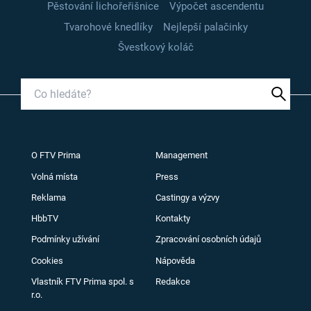
Pěstování lichořeřišnice
Výpočet ascendentu
Tvarohové knedlíky
Nejlepší palačinky
Švestkový koláč
O FTV Prima
Management
Volná místa
Press
Reklama
Castingy a výzvy
HbbTV
Kontakty
Podmínky užívání
Zpracování osobních údajů
Cookies
Nápověda
Vlastník FTV Prima spol. s
Redakce
r.o.