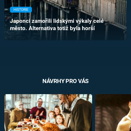
Časopis
HISTORIE
Sledujte prima+
Japonci zamořili lidskými výkaly celé
město. Alternativa totiž byla horší
Přihlášení
Sledujte nás
NÁVRHY PRO VÁS