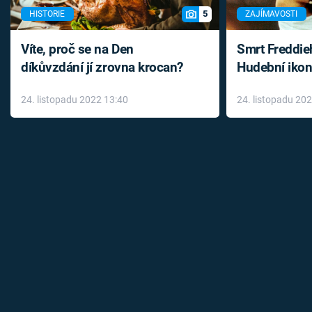
5
HISTORIE
ZAJÍMAVOSTI
Víte, proč se na Den
Smrt Freddie
díkůvzdání jí zrovna krocan?
Hudební ikon
až do konce 
24. listopadu 2022 13:40
24. listopadu 20
léky