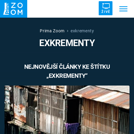
ŽIVĚ
Trendy:
ZRÁDCI
UFO
DRUHÁ SVĚTOVÁ VÁLKA
Prima Zoom
exkrementy
EXKREMENTY
ZÁHADY
VETŘELCI DÁVNOVĚKU
NEJNOVĚJŠÍ ČLÁNKY KE ŠTÍTKU
„EXKREMENTY“
Témata
Témata
Pořady
TV Program