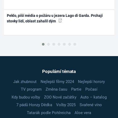
Peklo, píší média o požáru u jezera Lago di Garda. Prchají
stovky lidí, oblast zahalil dým
Populární témata
Jak zhubnout
Nejlepší filmy 2024
Nejlepší horory
TV program
Změna času
Partie
Počasí
Kdy budou volby
ZOO Nové začátky
Auto – katalog
7 pádů Honzy Dědka
Volby 2025
Svařené víno
Tatarák podle Pohlreicha
Aloe vera