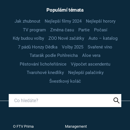
Populární témata
Jak zhubnout
Nejlepší filmy 2024
Nejlepší horory
TV program
Změna času
Partie
Počasí
Kdy budou volby
ZOO Nové začátky
Auto – katalog
7 pádů Honzy Dědka
Volby 2025
Svařené víno
Tatarák podle Pohlreicha
Aloe vera
Pěstování lichořeřišnice
Výpočet ascendentu
Tvarohové knedlíky
Nejlepší palačinky
Švestkový koláč
O FTV Prima
Management