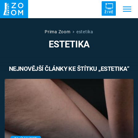
ŽIVĚ
Trendy:
ZRÁDCI
UFO
DRUHÁ SVĚTOVÁ VÁLKA
Prima Zoom
estetika
ESTETIKA
ZÁHADY
VETŘELCI DÁVNOVĚKU
NEJNOVĚJŠÍ ČLÁNKY KE ŠTÍTKU „ESTETIKA“
Témata
Témata
Pořady
TV Program