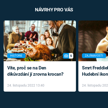
NÁVRHY PRO VÁS
5
HISTORIE
ZAJÍMAVOSTI
Víte, proč se na Den
Smrt Freddie
díkůvzdání jí zrovna krocan?
Hudební ikon
až do konce 
24. listopadu 2022 13:40
24. listopadu 20
léky