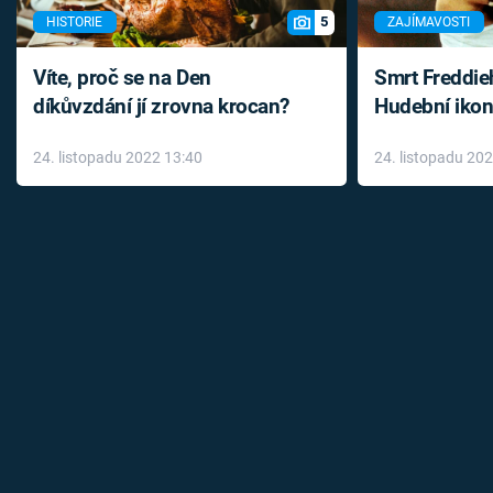
5
HISTORIE
ZAJÍMAVOSTI
Víte, proč se na Den
Smrt Freddie
díkůvzdání jí zrovna krocan?
Hudební ikon
až do konce 
24. listopadu 2022 13:40
24. listopadu 20
léky