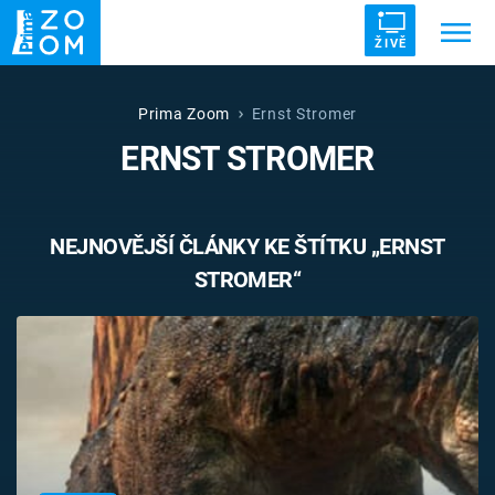
ŽIVĚ
Trendy:
ZRÁDCI
UFO
DRUHÁ SVĚTOVÁ VÁLKA
Prima Zoom
Ernst Stromer
ERNST STROMER
ZÁHADY
VETŘELCI DÁVNOVĚKU
NEJNOVĚJŠÍ ČLÁNKY KE ŠTÍTKU „ERNST
STROMER“
Témata
Témata
Pořady
TV Program