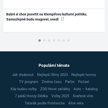
Babiš si chce posvítit na Klempířovu kulturní politiku.
Samozřejmě budu reagovat, uvedl
Populární témata
Jak zhubnout
Nejlepší filmy 2024
Nejlepší horory
TV program
Změna času
Partie
Počasí
Kdy budou volby
ZOO Nové začátky
Auto – katalog
7 pádů Honzy Dědka
Volby 2025
Svařené víno
Tatarák podle Pohlreicha
Aloe vera