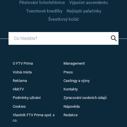
Pěstování lichořeřišnice
Výpočet ascendentu
Tvarohové knedlíky
Nejlepší palačinky
Švestkový koláč
O FTV Prima
Management
Volná místa
Press
Reklama
Castingy a výzvy
HbbTV
Kontakty
Podmínky užívání
Zpracování osobních údajů
Cookies
Nápověda
Vlastník FTV Prima spol. s
Redakce
r.o.