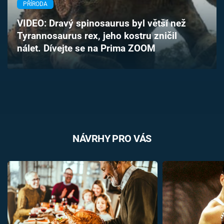
PŘÍRODA
Časopis
VIDEO: Dravý spinosaurus byl větší než
Sledujte prima+
Tyrannosaurus rex, jeho kostru zničil
nálet. Dívejte se na Prima ZOOM
Přihlášení
Sledujte nás
NÁVRHY PRO VÁS