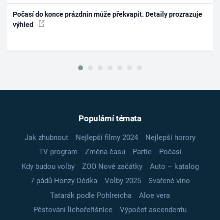
Počasí do konce prázdnin může překvapit. Detaily prozrazuje
výhled
Populární témata
Jak zhubnout
Nejlepší filmy 2024
Nejlepší horory
TV program
Změna času
Partie
Počasí
Kdy budou volby
ZOO Nové začátky
Auto – katalog
7 pádů Honzy Dědka
Volby 2025
Svařené víno
Tatarák podle Pohlreicha
Aloe vera
Pěstování lichořeřišnice
Výpočet ascendentu