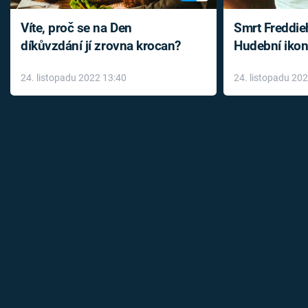
Víte, proč se na Den
Smrt Freddie
díkůvzdání jí zrovna krocan?
Hudební ikon
až do konce 
24. listopadu 2022 13:40
24. listopadu 20
léky