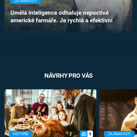
ZAJÍMAVOSTI
Časopis
Umělá inteligence odhaluje nepoctivé
americké farmáře. Je rychlá a efektivní
Sledujte prima+
Přihlášení
Sledujte nás
NÁVRHY PRO VÁS
5
HISTORIE
ZAJÍMAVOSTI