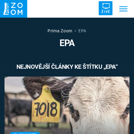
ŽIVĚ
Trendy:
ZRÁDCI
UFO
DRUHÁ SVĚTOVÁ VÁLKA
Prima Zoom
EPA
EPA
ZÁHADY
VETŘELCI DÁVNOVĚKU
NEJNOVĚJŠÍ ČLÁNKY KE ŠTÍTKU „EPA“
Témata
Témata
Pořady
TV Program