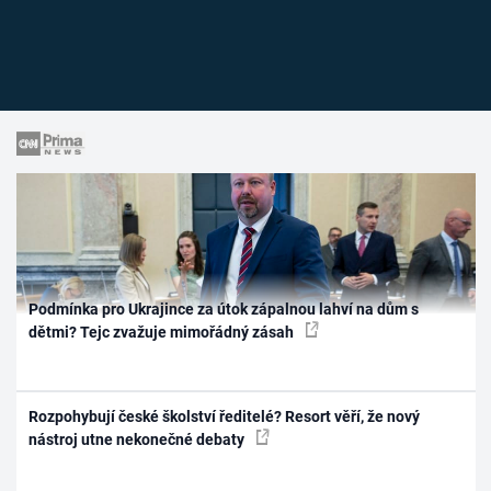
Podmínka pro Ukrajince za útok zápalnou lahví na dům s
dětmi? Tejc zvažuje mimořádný zásah
Rozpohybují české školství ředitelé? Resort věří, že nový
nástroj utne nekonečné debaty