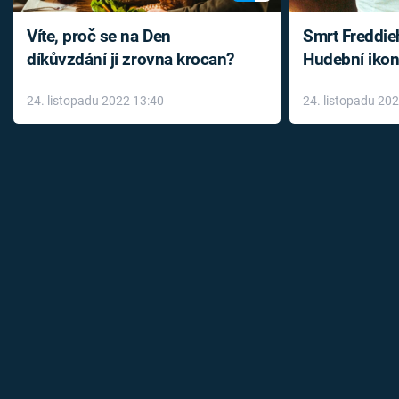
Víte, proč se na Den
Smrt Freddie
díkůvzdání jí zrovna krocan?
Hudební ikon
až do konce 
24. listopadu 2022 13:40
24. listopadu 20
léky