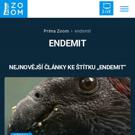
ŽIVĚ
Trendy:
ZRÁDCI
UFO
DRUHÁ SVĚTOVÁ VÁLKA
Prima Zoom
endemit
ENDEMIT
ZÁHADY
VETŘELCI DÁVNOVĚKU
NEJNOVĚJŠÍ ČLÁNKY KE ŠTÍTKU „ENDEMIT“
Témata
Témata
Pořady
TV Program