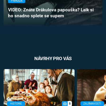
PŘÍRODA
Časopis
VIDEO: Znáte Drákulova papouška? Laik si
ho snadno splete se supem
Sledujte prima+
Přihlášení
Sledujte nás
NÁVRHY PRO VÁS
5
HISTORIE
ZAJÍMAVOSTI