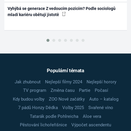
Vyhýbá se generace Z vedoucím pozicím? Podle sociologů
mladí kariéru obětují jistotě
Populární témata
Jak zhubnout
Nejlepší filmy 2024
Nejlepší horory
TV program
Změna času
Partie
Počasí
Kdy budou volby
ZOO Nové začátky
Auto – katalog
7 pádů Honzy Dědka
Volby 2025
Svařené víno
Tatarák podle Pohlreicha
Aloe vera
Pěstování lichořeřišnice
Výpočet ascendentu