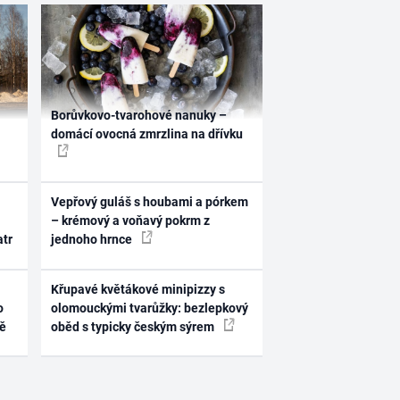
Borůvkovo-tvarohové nanuky –
domácí ovocná zmrzlina na dřívku
Vepřový guláš s houbami a pórkem
– krémový a voňavý pokrm z
atr
jednoho hrnce
Křupavé květákové minipizzy s
o
olomouckými tvarůžky: bezlepkový
ně
oběd s typicky českým sýrem