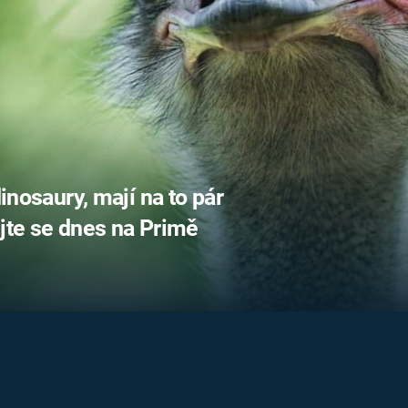
FILMY VERS
REALITA
UFO A
MIMOZEMŠŤANÉ
HORORY VE
REALITA
UTAJENÉ PŘÍBĚHY
ČESKÝCH DĚJIN
OPTICKÉ ILU
KLAMY
ALTERNATIVNÍ
HISTORIE
dinosaury, mají na to pár
ejte se dnes na Primě