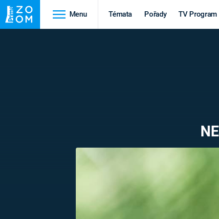
Menu
Témata
Pořady
TV Program
Cestování
Historie
HRADY A ZÁMKY
VIKINGOVÉ
HEDVÁBNÁ STEZKA
EPIDEMIE A
PANDEMIE
PŘÍRODA
NE
STAROVĚKÝ EGYPT
Druhá
Výročí
světová válka