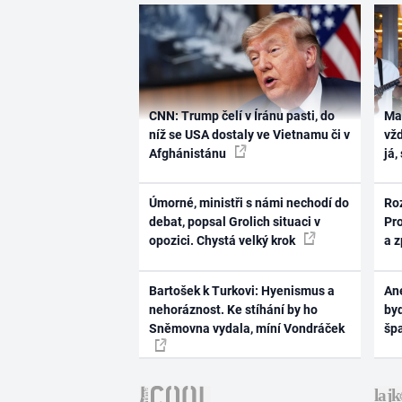
CNN: Trump čelí v Íránu pasti, do
Ma
níž se USA dostaly ve Vietnamu či v
vž
Afghánistánu
já,
Úmorné, ministři s námi nechodí do
Ro
debat, popsal Grolich situaci v
Pr
opozici. Chystá velký krok
a 
Bartošek k Turkovi: Hyenismus a
Ane
nehoráznost. Ke stíhání by ho
byd
Sněmovna vydala, míní Vondráček
šp