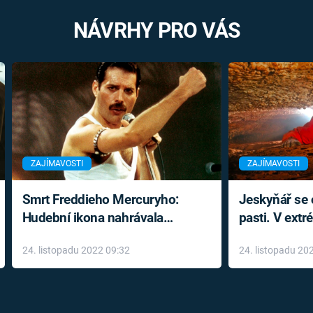
NÁVRHY PRO VÁS
ZAJÍMAVOSTI
ZAJÍMAVOSTI
Smrt Freddieho Mercuryho:
Jeskyňář se c
Hudební ikona nahrávala
pasti. V ext
až do konce života a odmítala
prožil noční
24. listopadu 2022 09:32
24. listopadu 20
léky
klaustrofobi