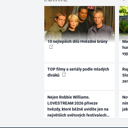
10 nejlepších dílů Hvězdné brány
Ma
hum
vy
TOP filmy a seriály podle mladých
Rap
diváků
Slo
ze
Nejen Robbie Williams.
No
LOVESTREAM 2026 přiveze
ním
hvězdy, které běžně uvidíte jen na
ja
největších světových festivalech