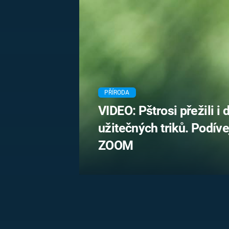
MARIE TEREZIE
ADOLF HITLER
NAPOLEON
BONAPARTE
ATENTÁT NA
REINHARDA
BRITSKÁ
HEYDRICHA
KRÁLOVSKÁ
RODINA
PRVNÍ SVĚTOVÁ
VÁLKA
PŘÍRODA
VIDEO: Pštrosi přežili i 
užitečných triků. Podív
ZOOM