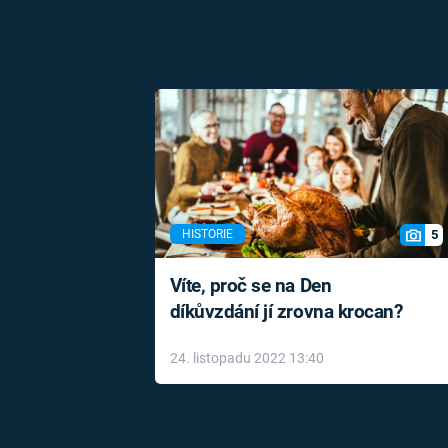
5
HISTORIE
Víte, proč se na Den
díkůvzdání jí zrovna krocan?
24. listopadu 2022 13:40