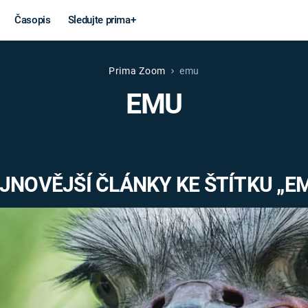
Časopis
Sledujte prima+
Prima Zoom
emu
Věda a
Války
EMU
technika
STUDENÁ V
KORONAVIRUS
VÁLKA VE
VIETNAMU
VESMÍR
JNOVĚJŠÍ ČLÁNKY KE ŠTÍTKU „E
VÁLEČNÉ FI
MARS
SERIÁLY
Záhady a
Zajímav
konspirace