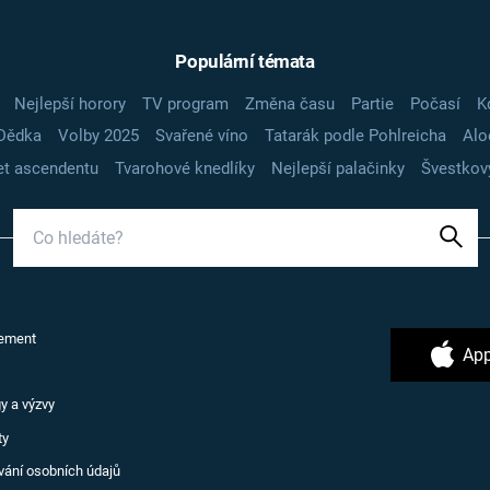
Populární témata
Nejlepší horory
TV program
Změna času
Partie
Počasí
K
Dědka
Volby 2025
Svařené víno
Tatarák podle Pohlreicha
Alo
t ascendentu
Tvarohové knedlíky
Nejlepší palačinky
Švestkov
ement
App
y a výzvy
ty
vání osobních údajů