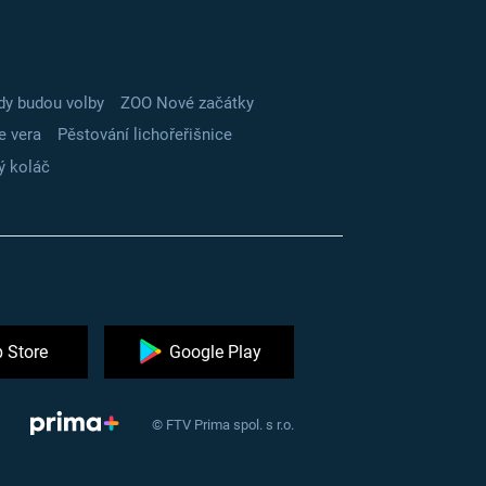
dy budou volby
ZOO Nové začátky
e vera
Pěstování lichořeřišnice
ý koláč
 Store
Google Play
© FTV Prima spol. s r.o.