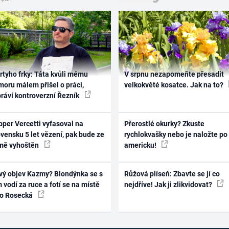
rtyho frky: Táta kvůli mému
V srpnu nezapomeňte přesadit
oru málem přišel o práci,
velkokvěté kosatce. Jak na to?
práví kontroverzní Řezník
per Vercetti vyfasoval na
Přerostlé okurky? Zkuste
vensku 5 let vězení, pak bude ze
rychlokvašky nebo je naložte po
mě vyhoštěn
americku!
vý objev Kazmy? Blondýnka se s
Růžová plíseň: Zbavte se jí co
 vodí za ruce a fotí se na místě
nejdříve! Jak ji zlikvidovat?
ko Rosecká