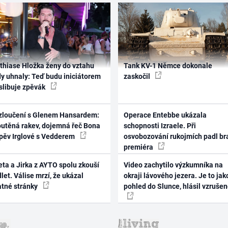
thiase Hložka ženy do vztahu
Tank KV-1 Němce dokonale
dy uhnaly: Teď budu iniciátorem
zaskočil
 slibuje zpěvák
zloučení s Glenem Hansardem:
Operace Entebbe ukázala
outěná rakev, dojemná řeč Bona
schopnosti Izraele. Při
zpěv Irglové s Vedderem
osvobozování rukojmích padl br
premiéra
ta a Jirka z AYTO spolu zkouší
Video zachytilo výzkumníka na
let. Válise mrzí, že ukázal
okraji lávového jezera. Je to jak
atné stránky
pohled do Slunce, hlásil vzruše