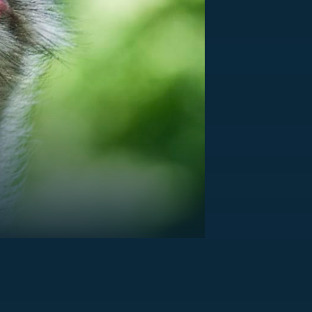
US
RSUS
ZE A