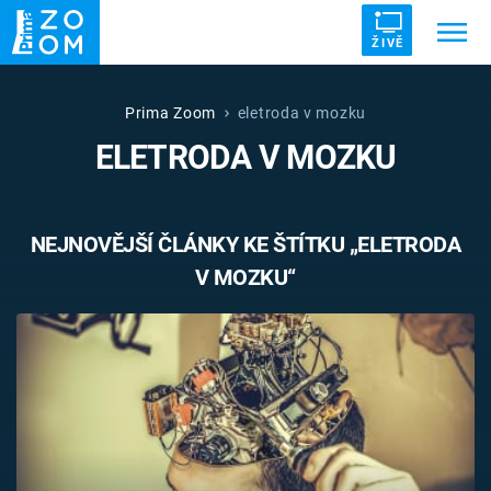
ŽIVĚ
Trendy:
ZRÁDCI
UFO
DRUHÁ SVĚTOVÁ VÁLKA
Prima Zoom
eletroda v mozku
ELETRODA V MOZKU
ZÁHADY
VETŘELCI DÁVNOVĚKU
NEJNOVĚJŠÍ ČLÁNKY KE ŠTÍTKU „ELETRODA
V MOZKU“
Témata
Témata
Pořady
TV Program