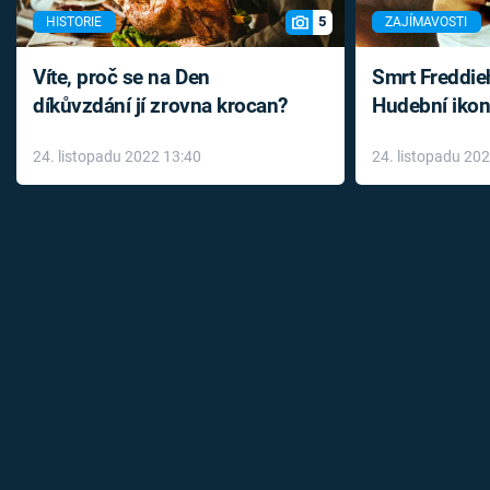
5
HISTORIE
ZAJÍMAVOSTI
Víte, proč se na Den
Smrt Freddie
díkůvzdání jí zrovna krocan?
Hudební ikon
až do konce 
24. listopadu 2022 13:40
24. listopadu 20
léky