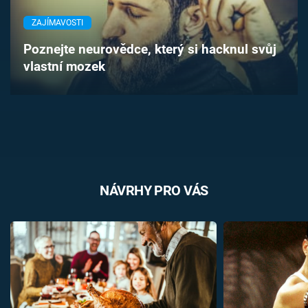
Časopis
ZAJÍMAVOSTI
Sledujte prima+
Poznejte neurovědce, který si hacknul svůj
vlastní mozek
Přihlášení
Sledujte nás
NÁVRHY PRO VÁS