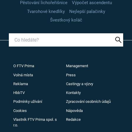
Pěstování lichořeřišnice
Výpočet ascendentu
Tvarohové knedlíky
Nejlepší palačinky
Švestkový koláč
O FTV Prima
Management
Volná místa
Press
Reklama
Castingy a výzvy
HbbTV
Kontakty
Podmínky užívání
Zpracování osobních údajů
Cookies
Nápověda
Vlastník FTV Prima spol. s
Redakce
r.o.