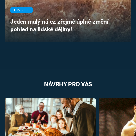
Časopis
HISTORIE
Sledujte prima+
Jeden malý nález zřejmě úplně změní
pohled na lidské dějiny!
Přihlášení
Sledujte nás
NÁVRHY PRO VÁS