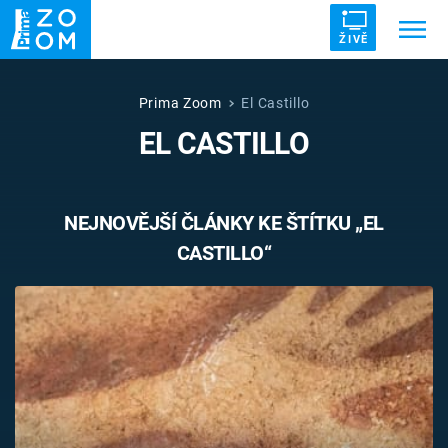
ŽIVĚ
Trendy:
ZRÁDCI
UFO
DRUHÁ SVĚTOVÁ VÁLKA
Prima Zoom
El Castillo
EL CASTILLO
ZÁHADY
VETŘELCI DÁVNOVĚKU
NEJNOVĚJŠÍ ČLÁNKY KE ŠTÍTKU „EL
CASTILLO“
Témata
Témata
Pořady
TV Program