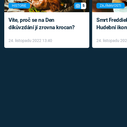
5
HISTORIE
ZAJÍMAVOSTI
Víte, proč se na Den
Smrt Freddie
díkůvzdání jí zrovna krocan?
Hudební ikon
až do konce 
24. listopadu 2022 13:40
24. listopadu 20
léky