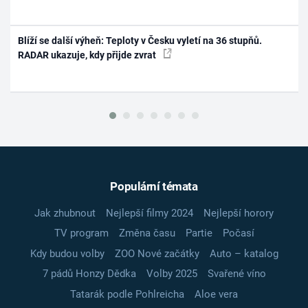
Blíží se další výheň: Teploty v Česku vyletí na 36 stupňů.
RADAR ukazuje, kdy přijde zvrat
Populární témata
Jak zhubnout
Nejlepší filmy 2024
Nejlepší horory
TV program
Změna času
Partie
Počasí
Kdy budou volby
ZOO Nové začátky
Auto – katalog
7 pádů Honzy Dědka
Volby 2025
Svařené víno
Tatarák podle Pohlreicha
Aloe vera