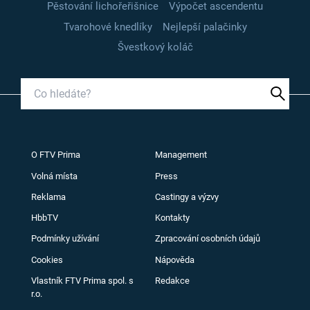
Pěstování lichořeřišnice
Výpočet ascendentu
Tvarohové knedlíky
Nejlepší palačinky
Švestkový koláč
O FTV Prima
Management
Volná místa
Press
Reklama
Castingy a výzvy
HbbTV
Kontakty
Podmínky užívání
Zpracování osobních údajů
Cookies
Nápověda
Vlastník FTV Prima spol. s
Redakce
r.o.