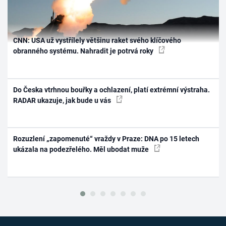
CNN: USA už vystřílely většinu raket svého klíčového
obranného systému. Nahradit je potrvá roky
Do Česka vtrhnou bouřky a ochlazení, platí extrémní výstraha.
RADAR ukazuje, jak bude u vás
Rozuzlení „zapomenuté“ vraždy v Praze: DNA po 15 letech
ukázala na podezřelého. Měl ubodat muže