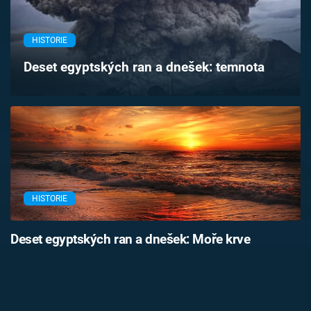
Časopis
HISTORIE
Sledujte prima+
Deset egyptských ran a dnešek: temnota
Přihlášení
Sledujte nás
HISTORIE
Deset egyptských ran a dnešek: Moře krve