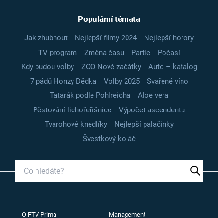
Populární témata
Jak zhubnout
Nejlepší filmy 2024
Nejlepší horory
TV program
Změna času
Partie
Počasí
Kdy budou volby
ZOO Nové začátky
Auto – katalog
7 pádů Honzy Dědka
Volby 2025
Svařené víno
Tatarák podle Pohlreicha
Aloe vera
Pěstování lichořeřišnice
Výpočet ascendentu
Tvarohové knedlíky
Nejlepší palačinky
Švestkový koláč
O FTV Prima
Management