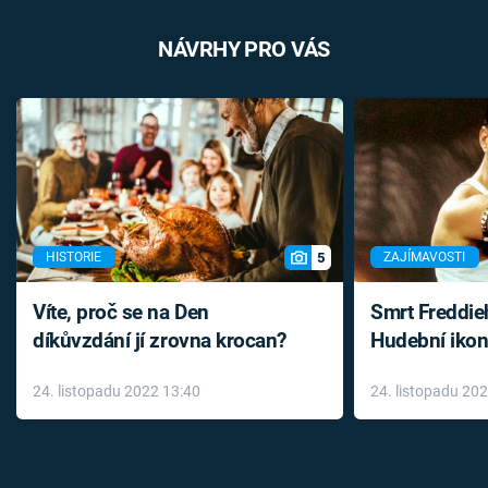
NÁVRHY PRO VÁS
5
HISTORIE
ZAJÍMAVOSTI
Víte, proč se na Den
Smrt Freddie
díkůvzdání jí zrovna krocan?
Hudební ikon
až do konce 
24. listopadu 2022 13:40
24. listopadu 20
léky