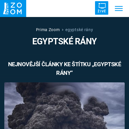
ŽIVĚ
Trendy:
ZRÁDCI
UFO
DRUHÁ SVĚTOVÁ VÁLKA
Prima Zoom
egyptské rány
EGYPTSKÉ RÁNY
ZÁHADY
VETŘELCI DÁVNOVĚKU
NEJNOVĚJŠÍ ČLÁNKY KE ŠTÍTKU „EGYPTSKÉ
RÁNY“
Témata
Témata
Pořady
TV Program