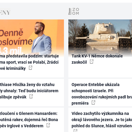
ma představila podzim: startuje
Tank KV-1 Němce dokonale
ma sport, vrací se Polabí, Zrádci
zaskočil
ové kriminálky
thiase Hložka ženy do vztahu
Operace Entebbe ukázala
dy uhnaly: Teď budu iniciátorem
schopnosti Izraele. Při
 slibuje zpěvák
osvobozování rukojmích padl br
premiéra
zloučení s Glenem Hansardem:
Video zachytilo výzkumníka na
outěná rakev, dojemná řeč Bona
okraji lávového jezera. Je to jak
zpěv Irglové s Vedderem
pohled do Slunce, hlásil vzruše