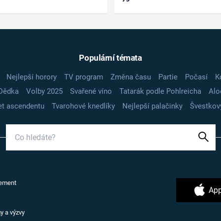
Populární témata
Nejlepší horory
TV program
Změna času
Partie
Počasí
K
Dědka
Volby 2025
Svařené víno
Tatarák podle Pohlreicha
Alo
t ascendentu
Tvarohové knedlíky
Nejlepší palačinky
Švestkov
ement
App
y a výzvy