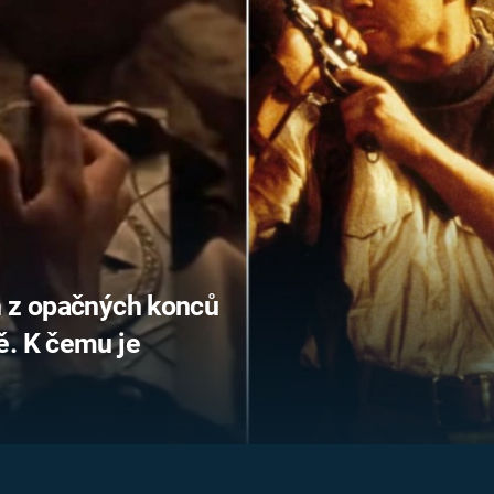
FILMY VERS
REALITA
UFO A
MIMOZEMŠŤANÉ
HORORY VE
REALITA
UTAJENÉ PŘÍBĚHY
ČESKÝCH DĚJIN
OPTICKÉ ILU
KLAMY
ALTERNATIVNÍ
HISTORIE
h z opačných konců
ě. K čemu je