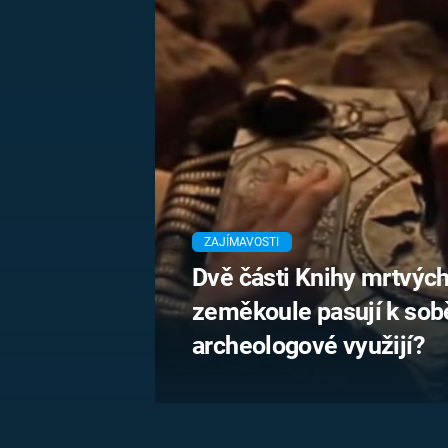
MARIE TEREZIE
ADOLF HITLER
NAPOLEON
BONAPARTE
ATENTÁT NA
REINHARDA
BRITSKÁ
HEYDRICHA
KRÁLOVSKÁ
RODINA
PRVNÍ SVĚTOVÁ
VÁLKA
ZAJÍMAVOSTI
Dvě části Knihy mrtvýc
zeměkoule pasují k sob
archeologové využijí?