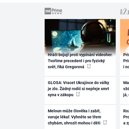
Hráči bojují proti vypínání videoher.
Pri
Tvoříme precedent i pro fyzický
Pri
svět, říká Gregorová
i n
GLOSA: Vracet Ukrajince do války
Ma
je zlo. Žádný rodič si nepřeje smrt
vž
syna v zákopu
já,
Meloun může člověka i zabít,
Ro
varuje lékař. Vyhněte se třem
Pr
chybám, ohrozit mohou i děti
a 