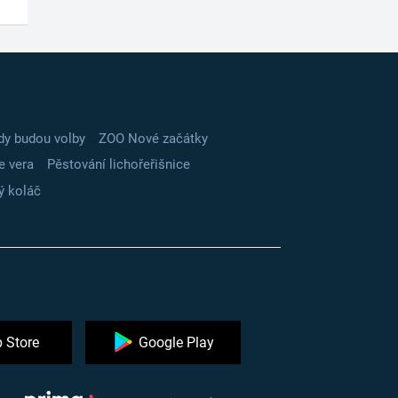
dy budou volby
ZOO Nové začátky
e vera
Pěstování lichořeřišnice
ý koláč
 Store
Google Play