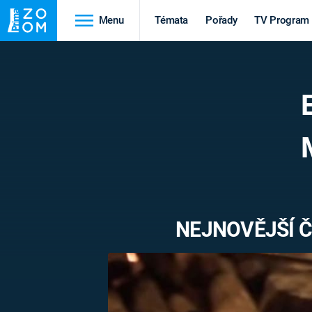
Menu
Témata
Pořady
TV Program
Cestování
Historie
HRADY A ZÁMKY
VIKINGOVÉ
HEDVÁBNÁ STEZKA
EPIDEMIE A
PANDEMIE
PŘÍRODA
STAROVĚKÝ EGYPT
NEJNOVĚJŠÍ Č
Druhá
Výročí
světová válka