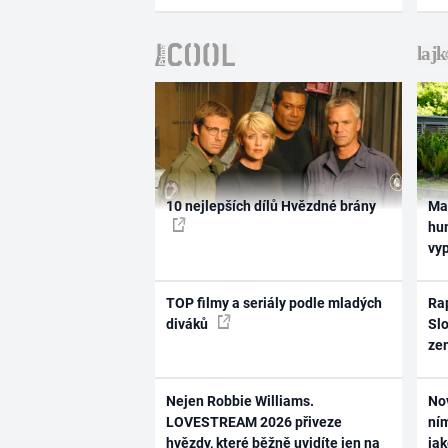
10 nejlepších dílů Hvězdné brány
Ma
hum
vy
TOP filmy a seriály podle mladých
Rap
diváků
Slo
ze
Nejen Robbie Williams.
No
LOVESTREAM 2026 přiveze
ním
hvězdy, které běžně uvidíte jen na
ja