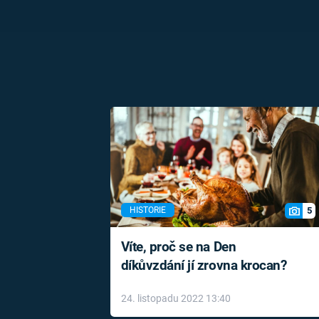
5
HISTORIE
Víte, proč se na Den
díkůvzdání jí zrovna krocan?
24. listopadu 2022 13:40