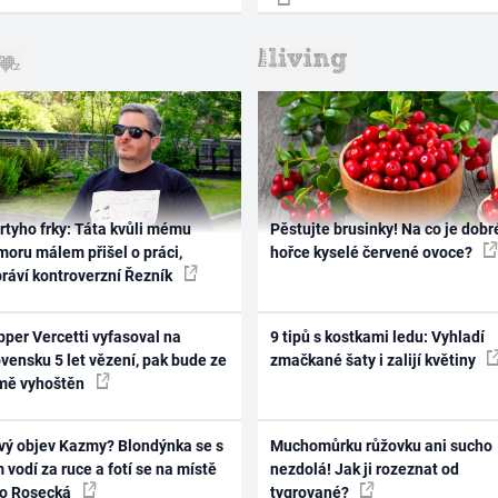
rtyho frky: Táta kvůli mému
Pěstujte brusinky! Na co je dobr
oru málem přišel o práci,
hořce kyselé červené ovoce?
práví kontroverzní Řezník
per Vercetti vyfasoval na
9 tipů s kostkami ledu: Vyhladí
vensku 5 let vězení, pak bude ze
zmačkané šaty i zalijí květiny
mě vyhoštěn
vý objev Kazmy? Blondýnka se s
Muchomůrku růžovku ani sucho
 vodí za ruce a fotí se na místě
nezdolá! Jak ji rozeznat od
ko Rosecká
tygrované?