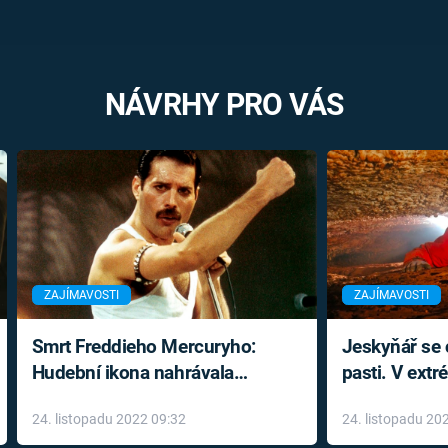
NÁVRHY PRO VÁS
ZAJÍMAVOSTI
ZAJÍMAVOSTI
Smrt Freddieho Mercuryho:
Jeskyňář se c
Hudební ikona nahrávala
pasti. V ext
až do konce života a odmítala
prožil noční
24. listopadu 2022 09:32
24. listopadu 20
léky
klaustrofobi