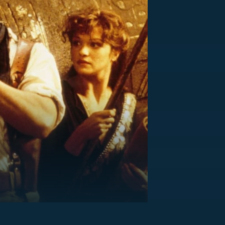
US
RSUS
ZE A