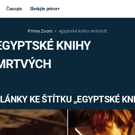
Časopis
Sledujte prima+
Prima Zoom
egyptské knihy mrtvých
Věda a
Války
EGYPTSKÉ KNIHY
technika
STUDENÁ V
MRTVÝCH
KORONAVIRUS
VÁLKA VE
VIETNAMU
VESMÍR
VÁLEČNÉ FI
MARS
SERIÁLY
LÁNKY KE ŠTÍTKU „EGYPTSKÉ K
Záhady a
Zajímav
konspirace