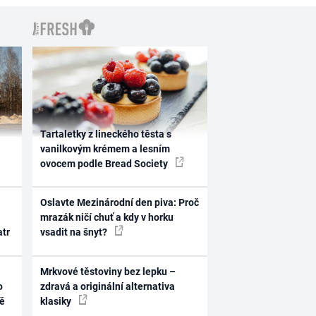
Tartaletky z lineckého těsta s
vanilkovým krémem a lesním
ovocem podle Bread Society
Oslavte Mezinárodní den piva: Proč
mrazák ničí chuť a kdy v horku
atr
vsadit na šnyt?
Mrkvové těstoviny bez lepku –
o
zdravá a originální alternativa
ně
klasiky