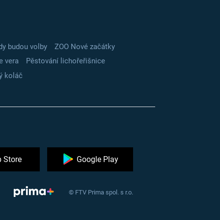
dy budou volby
ZOO Nové začátky
e vera
Pěstování lichořeřišnice
ý koláč
 Store
Google Play
© FTV Prima spol. s r.o.