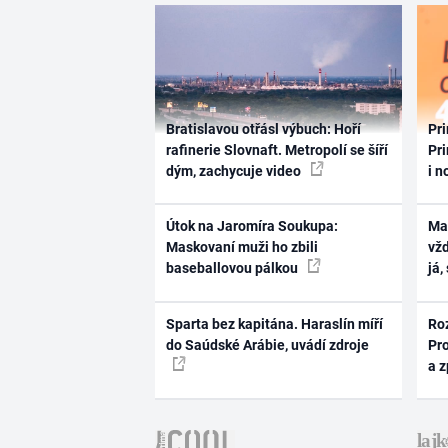
Bratislavou otřásl výbuch: Hoří
Pri
rafinerie Slovnaft. Metropolí se šíří
Pri
dým, zachycuje video
i n
Útok na Jaromíra Soukupa:
Ma
Maskovaní muži ho zbili
vž
baseballovou pálkou
já,
Sparta bez kapitána. Haraslín míří
Ro
do Saúdské Arábie, uvádí zdroje
Pr
a 