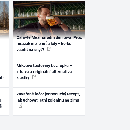
Oslavte Mezinárodní den piva: Proč
mrazák ničí chuť a kdy v horku
vsadit na šnyt?
Mrkvové těstoviny bez lepku –
zdravá a originální alternativa
atr
klasiky
Zavařené lečo: jednoduchý recept,
o
jak uchovat letní zeleninu na zimu
ně