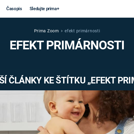
Časopis
Sledujte prima+
Prima Zoom
efekt primárnosti
Věda a
Války
EFEKT PRIMÁRNOSTI
technika
STUDENÁ V
KORONAVIRUS
VÁLKA VE
VIETNAMU
VESMÍR
Í ČLÁNKY KE ŠTÍTKU „EFEKT PR
VÁLEČNÉ FI
MARS
SERIÁLY
Záhady a
Zajímav
konspirace