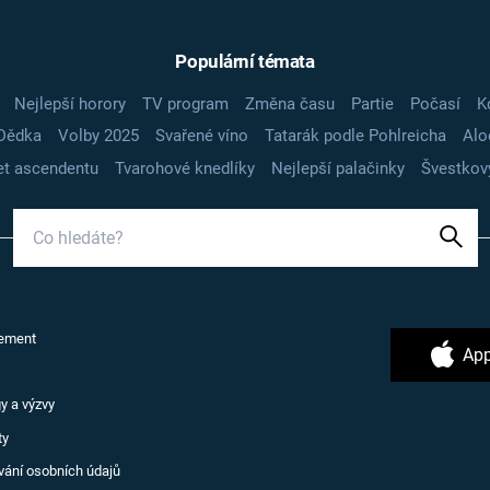
Populární témata
Nejlepší horory
TV program
Změna času
Partie
Počasí
K
Dědka
Volby 2025
Svařené víno
Tatarák podle Pohlreicha
Alo
t ascendentu
Tvarohové knedlíky
Nejlepší palačinky
Švestkov
ement
App
y a výzvy
ty
vání osobních údajů