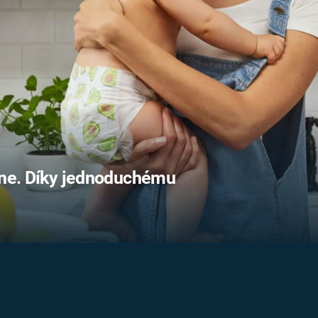
FILMY VERS
REALITA
UFO A
MIMOZEMŠŤANÉ
HORORY VE
REALITA
UTAJENÉ PŘÍBĚHY
ČESKÝCH DĚJIN
OPTICKÉ ILU
KLAMY
ALTERNATIVNÍ
HISTORIE
u ne. Díky jednoduchému