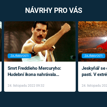
NÁVRHY PRO VÁS
ZAJÍMAVOSTI
ZAJÍMAVOSTI
Smrt Freddieho Mercuryho:
Jeskyňář se c
Hudební ikona nahrávala
pasti. V ext
až do konce života a odmítala
prožil noční
24. listopadu 2022 09:32
24. listopadu 20
léky
klaustrofobi