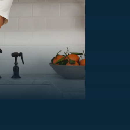
US
RSUS
ZE A