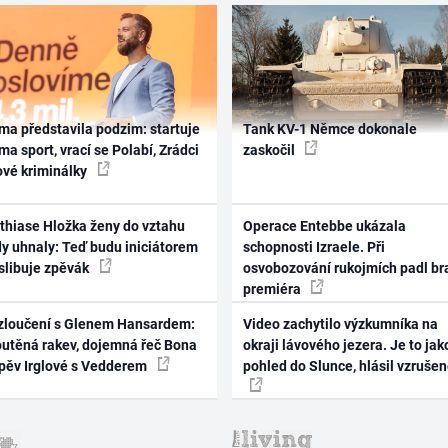
ma představila podzim: startuje
Tank KV-1 Němce dokonale
ma sport, vrací se Polabí, Zrádci
zaskočil
ové kriminálky
thiase Hložka ženy do vztahu
Operace Entebbe ukázala
dy uhnaly: Teď budu iniciátorem
schopnosti Izraele. Při
 slibuje zpěvák
osvobozování rukojmích padl br
premiéra
zloučení s Glenem Hansardem:
Video zachytilo výzkumníka na
outěná rakev, dojemná řeč Bona
okraji lávového jezera. Je to jak
zpěv Irglové s Vedderem
pohled do Slunce, hlásil vzruše