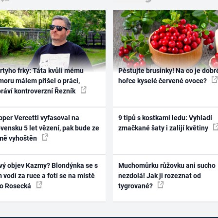
rtyho frky: Táta kvůli mému
Pěstujte brusinky! Na co je dobr
oru málem přišel o práci,
hořce kyselé červené ovoce?
práví kontroverzní Řezník
per Vercetti vyfasoval na
9 tipů s kostkami ledu: Vyhladí
vensku 5 let vězení, pak bude ze
zmačkané šaty i zalijí květiny
mě vyhoštěn
vý objev Kazmy? Blondýnka se s
Muchomůrku růžovku ani sucho
 vodí za ruce a fotí se na místě
nezdolá! Jak ji rozeznat od
ko Rosecká
tygrované?