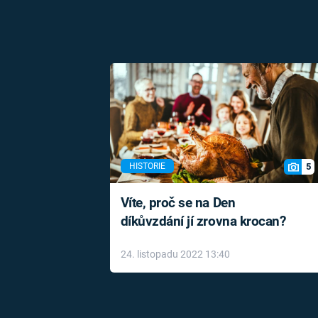
5
HISTORIE
Víte, proč se na Den
díkůvzdání jí zrovna krocan?
24. listopadu 2022 13:40