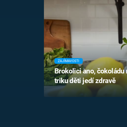
MARIE TEREZIE
ADOLF HITLER
NAPOLEON
BONAPARTE
ATENTÁT NA
REINHARDA
BRITSKÁ
HEYDRICHA
KRÁLOVSKÁ
RODINA
PRVNÍ SVĚTOVÁ
VÁLKA
ZAJÍMAVOSTI
Brokolici ano, čokolád
triku děti jedí zdravě