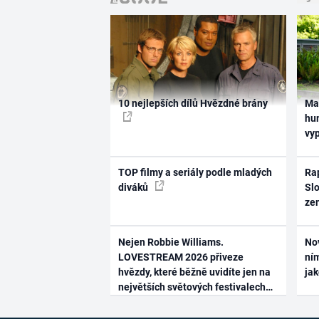
10 nejlepších dílů Hvězdné brány
Ma
hum
vy
TOP filmy a seriály podle mladých
Rap
diváků
Slo
ze
Nejen Robbie Williams.
No
LOVESTREAM 2026 přiveze
ním
hvězdy, které běžně uvidíte jen na
ja
největších světových festivalech