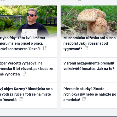
rtyho frky: Táta kvůli mému
Muchomůrku růžovku ani sucho
oru málem přišel o práci,
nezdolá! Jak ji rozeznat od
práví kontroverzní Řezník
tygrované?
per Vercetti vyfasoval na
V srpnu nezapomeňte přesadit
vensku 5 let vězení, pak bude ze
velkokvěté kosatce. Jak na to?
mě vyhoštěn
vý objev Kazmy? Blondýnka se s
Přerostlé okurky? Zkuste
 vodí za ruce a fotí se na místě
rychlokvašky nebo je naložte po
ko Rosecká
americku!