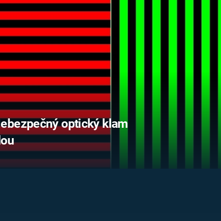
FILMY VERS
REALITA
UFO A
MIMOZEMŠŤANÉ
HORORY VE
REALITA
UTAJENÉ PŘÍBĚHY
ČESKÝCH DĚJIN
OPTICKÉ ILU
KLAMY
ALTERNATIVNÍ
HISTORIE
Nebezpečný optický klam
dou