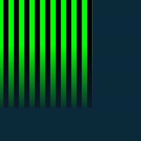
US
RSUS
ZE A