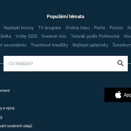
Populární témata
Nejlepší horory
TV program
Změna času
Partie
Počasí
K
Dědka
Volby 2025
Svařené víno
Tatarák podle Pohlreicha
Alo
t ascendentu
Tvarohové knedlíky
Nejlepší palačinky
Švestkov
ement
App
y a výzvy
ty
vání osobních údajů