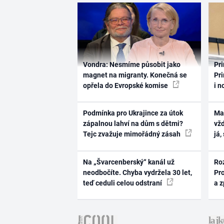
Vondra: Nesmíme působit jako
Pri
magnet na migranty. Konečná se
Pri
opřela do Evropské komise
i n
Podmínka pro Ukrajince za útok
Ma
zápalnou lahví na dům s dětmi?
vž
Tejc zvažuje mimořádný zásah
já,
Na „Švarcenberský“ kanál už
Ro
neodbočíte. Chyba vydržela 30 let,
Pr
teď ceduli celou odstraní
a 