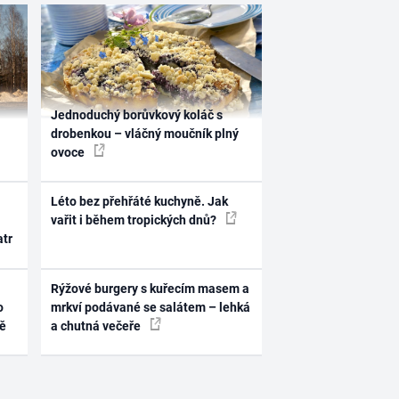
Jednoduchý borůvkový koláč s
drobenkou – vláčný moučník plný
ovoce
Léto bez přehřáté kuchyně. Jak
vařit i během tropických dnů?
atr
Rýžové burgery s kuřecím masem a
o
mrkví podávané se salátem – lehká
ně
a chutná večeře