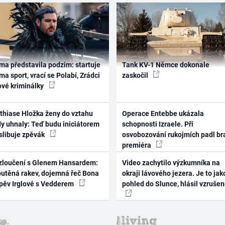
ma představila podzim: startuje
Tank KV-1 Němce dokonale
ma sport, vrací se Polabí, Zrádci
zaskočil
ové kriminálky
thiase Hložka ženy do vztahu
Operace Entebbe ukázala
dy uhnaly: Teď budu iniciátorem
schopnosti Izraele. Při
 slibuje zpěvák
osvobozování rukojmích padl br
premiéra
zloučení s Glenem Hansardem:
Video zachytilo výzkumníka na
outěná rakev, dojemná řeč Bona
okraji lávového jezera. Je to jak
zpěv Irglové s Vedderem
pohled do Slunce, hlásil vzruše