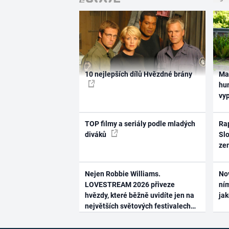
10 nejlepších dílů Hvězdné brány
Ma
hum
vy
TOP filmy a seriály podle mladých
Rap
diváků
Slo
ze
Nejen Robbie Williams.
No
LOVESTREAM 2026 přiveze
ním
hvězdy, které běžně uvidíte jen na
ja
největších světových festivalech