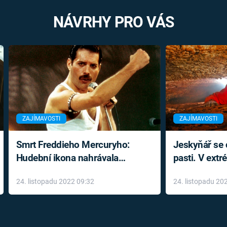
NÁVRHY PRO VÁS
ZAJÍMAVOSTI
ZAJÍMAVOSTI
Smrt Freddieho Mercuryho:
Jeskyňář se c
Hudební ikona nahrávala
pasti. V ext
až do konce života a odmítala
prožil noční
24. listopadu 2022 09:32
24. listopadu 20
léky
klaustrofobi