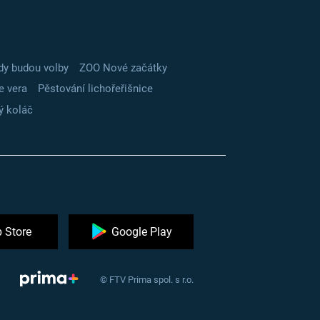
dy budou volby
ZOO Nové začátky
e vera
Pěstování lichořeřišnice
ý koláč
 Store
Google Play
© FTV Prima spol. s r.o.