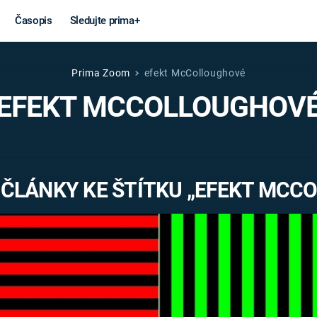
Časopis
Sledujte prima+
Prima Zoom
efekt McColloughové
Věda a
Války
EFEKT MCCOLLOUGHOV
technika
STUDENÁ V
KORONAVIRUS
VÁLKA VE
VIETNAMU
VESMÍR
 ČLÁNKY KE ŠTÍTKU „EFEKT MCC
VÁLEČNÉ FI
MARS
SERIÁLY
Záhady a
Zajímav
konspirace