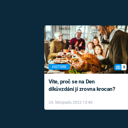
5
HISTORIE
Víte, proč se na Den
díkůvzdání jí zrovna krocan?
24. listopadu 2022 13:40