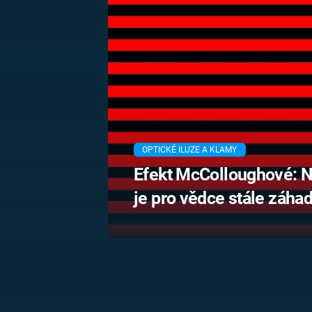
MARIE TEREZIE
ADOLF HITLER
NAPOLEON
BONAPARTE
ATENTÁT NA
REINHARDA
BRITSKÁ
HEYDRICHA
KRÁLOVSKÁ
RODINA
PRVNÍ SVĚTOVÁ
VÁLKA
OPTICKÉ ILUZE A KLAMY
Efekt McColloughové: 
je pro vědce stále záha