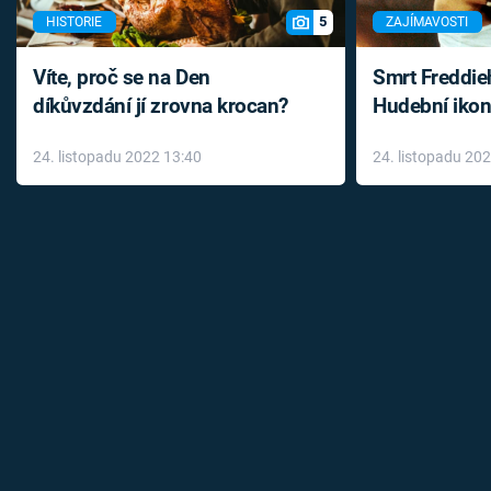
5
HISTORIE
ZAJÍMAVOSTI
Víte, proč se na Den
Smrt Freddie
díkůvzdání jí zrovna krocan?
Hudební ikon
až do konce 
24. listopadu 2022 13:40
24. listopadu 20
léky