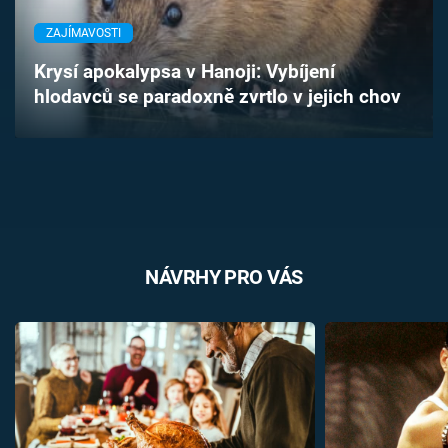
Časopis
ZAJÍMAVOSTI
Sledujte prima+
Krysí apokalypsa v Hanoji: Vybíjení
hlodavců se paradoxně zvrtlo v jejich chov
Přihlášení
Sledujte nás
NÁVRHY PRO VÁS