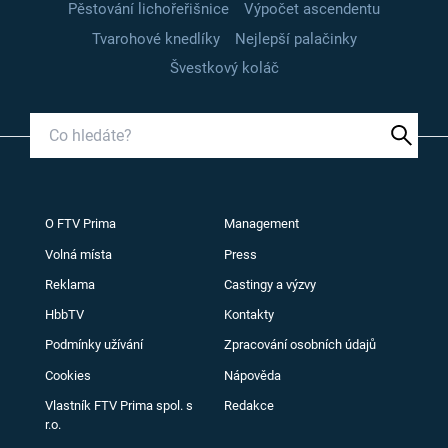
Pěstování lichořeřišnice
Výpočet ascendentu
Tvarohové knedlíky
Nejlepší palačinky
Švestkový koláč
O FTV Prima
Management
Volná místa
Press
Reklama
Castingy a výzvy
HbbTV
Kontakty
Podmínky užívání
Zpracování osobních údajů
Cookies
Nápověda
Vlastník FTV Prima spol. s
Redakce
r.o.