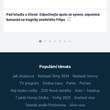
Pád letadla u Očové: Odpočívejte spolu se synem, vzpomíná
kamarád na tragicky zemřelého Filipa
Populární témata
Jak zhubnout
Nejlepší filmy 2024
Nejlepší horory
TV program
Změna času
Partie
Počasí
Kdy budou volby
ZOO Nové začátky
Auto – katalog
7 pádů Honzy Dědka
Volby 2025
Svařené víno
Tatarák podle Pohlreicha
Aloe vera