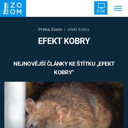
ŽIVĚ
Trendy:
ZRÁDCI
UFO
DRUHÁ SVĚTOVÁ VÁLKA
Prima Zoom
efekt kobry
EFEKT KOBRY
ZÁHADY
VETŘELCI DÁVNOVĚKU
NEJNOVĚJŠÍ ČLÁNKY KE ŠTÍTKU „EFEKT
KOBRY“
Témata
Témata
Pořady
TV Program