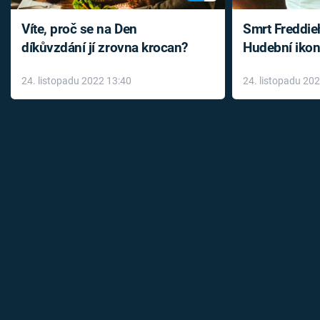
Víte, proč se na Den
Smrt Freddie
díkůvzdání jí zrovna krocan?
Hudební ikon
až do konce 
24. listopadu 2022 13:40
24. listopadu 20
léky