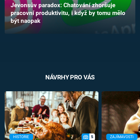
Jevonsův paradox: Chatování zhoršuje
Časopis
pracovní produktivitu, i když by tomu mělo
být naopak
Sledujte prima+
Přihlášení
Sledujte nás
NÁVRHY PRO VÁS
5
HISTORIE
ZAJÍMAVOSTI