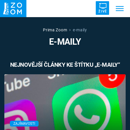
ŽIVĚ
Trendy:
ZRÁDCI
UFO
DRUHÁ SVĚTOVÁ VÁLKA
Prima Zoom
e-maily
E-MAILY
ZÁHADY
VETŘELCI DÁVNOVĚKU
NEJNOVĚJŠÍ ČLÁNKY KE ŠTÍTKU „E-MAILY“
Témata
Témata
Pořady
TV Program
ZAJÍMAVOSTI