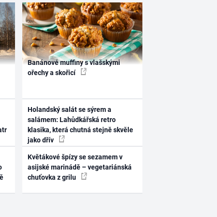
Banánové muffiny s vlašskými
ořechy a skořicí
Holandský salát se sýrem a
salámem: Lahůdkářská retro
atr
klasika, která chutná stejně skvěle
jako dřív
Květákové špízy se sezamem v
o
asijské marinádě – vegetariánská
ně
chuťovka z grilu