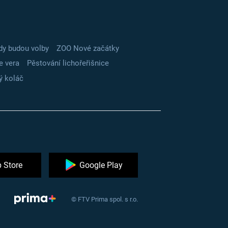
dy budou volby
ZOO Nové začátky
e vera
Pěstování lichořeřišnice
ý koláč
 Store
Google Play
© FTV Prima spol. s r.o.