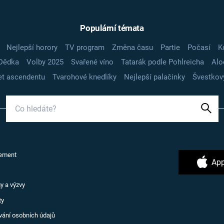
Populární témata
Nejlepší horory
TV program
Změna času
Partie
Počasí
K
Dědka
Volby 2025
Svařené víno
Tatarák podle Pohlreicha
Alo
t ascendentu
Tvarohové knedlíky
Nejlepší palačinky
Švestkov
ement
App
y a výzvy
ty
vání osobních údajů