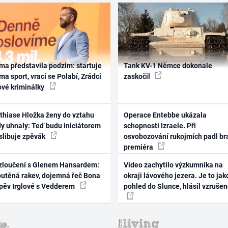
ma představila podzim: startuje
Tank KV-1 Němce dokonale
ma sport, vrací se Polabí, Zrádci
zaskočil
ové kriminálky
thiase Hložka ženy do vztahu
Operace Entebbe ukázala
dy uhnaly: Teď budu iniciátorem
schopnosti Izraele. Při
 slibuje zpěvák
osvobozování rukojmích padl br
premiéra
zloučení s Glenem Hansardem:
Video zachytilo výzkumníka na
outěná rakev, dojemná řeč Bona
okraji lávového jezera. Je to jak
zpěv Irglové s Vedderem
pohled do Slunce, hlásil vzruše