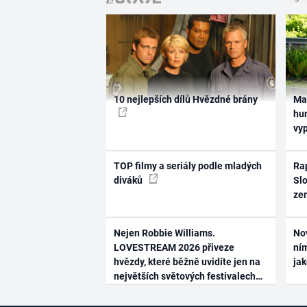
10 nejlepších dílů Hvězdné brány
Ma
hum
vy
TOP filmy a seriály podle mladých
Rap
diváků
Slo
ze
Nejen Robbie Williams.
No
LOVESTREAM 2026 přiveze
ním
hvězdy, které běžně uvidíte jen na
ja
největších světových festivalech