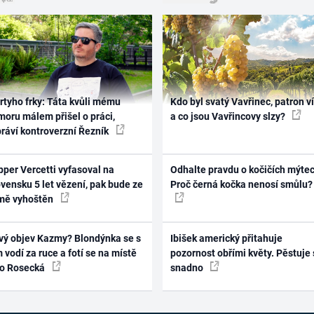
rtyho frky: Táta kvůli mému
Kdo byl svatý Vavřinec, patron v
oru málem přišel o práci,
a co jsou Vavřincovy slzy?
práví kontroverzní Řezník
per Vercetti vyfasoval na
Odhalte pravdu o kočičích mýtec
vensku 5 let vězení, pak bude ze
Proč černá kočka nenosí smůlu?
mě vyhoštěn
vý objev Kazmy? Blondýnka se s
Ibišek americký přitahuje
 vodí za ruce a fotí se na místě
pozornost obřími květy. Pěstuje 
ko Rosecká
snadno