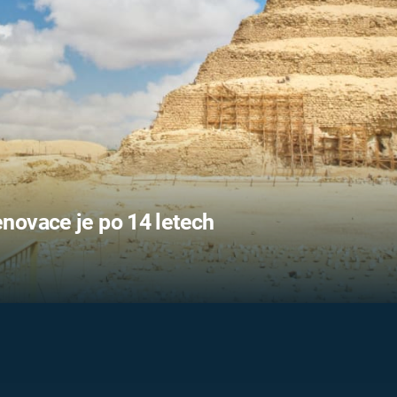
FILMY VERS
REALITA
UFO A
MIMOZEMŠŤANÉ
HORORY VE
REALITA
UTAJENÉ PŘÍBĚHY
ČESKÝCH DĚJIN
OPTICKÉ ILU
KLAMY
ALTERNATIVNÍ
HISTORIE
novace je po 14 letech