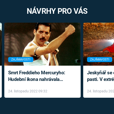
NÁVRHY PRO VÁS
ZAJÍMAVOSTI
ZAJÍMAVOSTI
Smrt Freddieho Mercuryho:
Jeskyňář se c
Hudební ikona nahrávala
pasti. V ext
až do konce života a odmítala
prožil noční
24. listopadu 2022 09:32
24. listopadu 20
léky
klaustrofobi