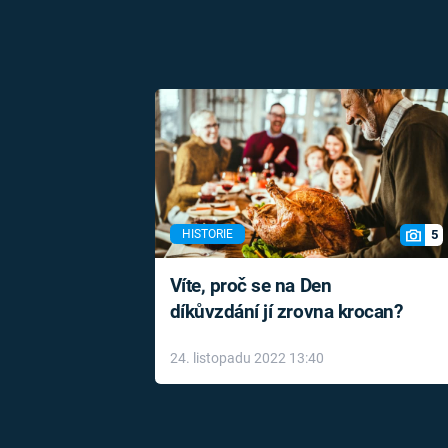
5
HISTORIE
Víte, proč se na Den
díkůvzdání jí zrovna krocan?
24. listopadu 2022 13:40