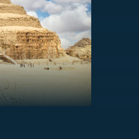
US
RSUS
ZE A