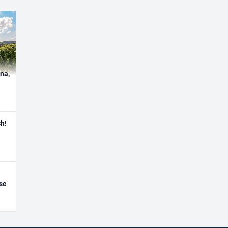
ína,
h!
se