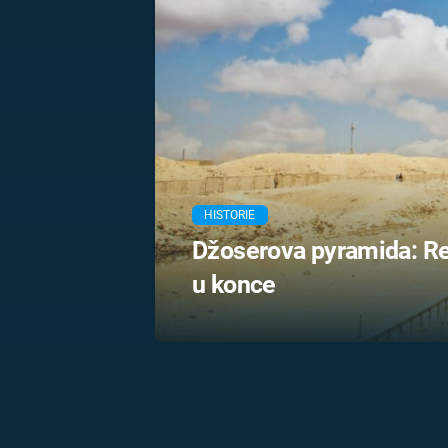
MARIE TEREZIE
ADOLF HITLER
NAPOLEON
BONAPARTE
ATENTÁT NA
REINHARDA
BRITSKÁ
HEYDRICHA
KRÁLOVSKÁ
RODINA
PRVNÍ SVĚTOVÁ
VÁLKA
HISTORIE
Džoserova pyramida: Re
u konce