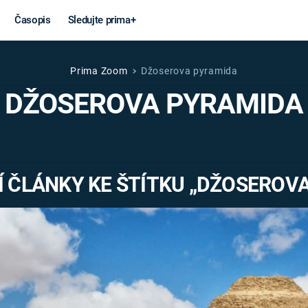
Časopis
Sledujte prima+
Prima Zoom
Džoserova pyramida
Věda a
Války
DŽOSEROVA PYRAMIDA
technika
STUDENÁ V
KORONAVIRUS
VÁLKA VE
VIETNAMU
VESMÍR
 ČLÁNKY KE ŠTÍTKU „DŽOSEROV
VÁLEČNÉ FI
MARS
SERIÁLY
Záhady a
Zajímav
konspirace