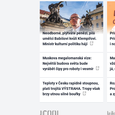
Neodborné, plýtváte penězi, píší
Pri
umělci Babišovi kvůli Klempířovi.
Pri
Ministr kulturní politiku hájí
i n
Muskova megalomanská vize:
Ma
Největší budova světa bude
vž
vyrábět čipy pro roboty i vesmír
já,
Teploty v Česku rapidně stoupnou,
Ro
platí trojitá VÝSTRAHA. Tropy však
Pr
brzy utnou silné bouřky
a 