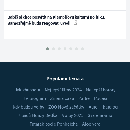
Babiš si chce posvítit na Klempířovu kulturní politiku.
Samozřejmě budu reagovat, uvedl
Populární témata
Jak zhubnout
Nejlepší filmy 2024
Nejlepší horory
TV program
Změna času
Partie
Počasí
Kdy budou volby
ZOO Nové začátky
Auto – katalog
7 pádů Honzy Dědka
Volby 2025
Svařené víno
Tatarák podle Pohlreicha
Aloe vera