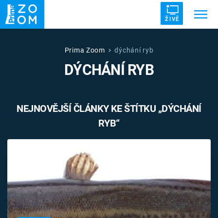
ŽIVĚ
Trendy:
ZRÁDCI
UFO
DRUHÁ SVĚTOVÁ VÁLKA
Prima Zoom
dýchání ryb
DÝCHÁNÍ RYB
ZÁHADY
VETŘELCI DÁVNOVĚKU
NEJNOVĚJŠÍ ČLÁNKY KE ŠTÍTKU „DÝCHÁNÍ
RYB“
Témata
Témata
Pořady
TV Program