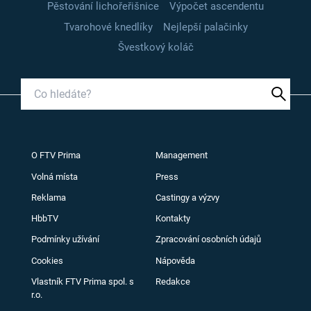
Pěstování lichořeřišnice
Výpočet ascendentu
Tvarohové knedlíky
Nejlepší palačinky
Švestkový koláč
O FTV Prima
Management
Volná místa
Press
Reklama
Castingy a výzvy
HbbTV
Kontakty
Podmínky užívání
Zpracování osobních údajů
Cookies
Nápověda
Vlastník FTV Prima spol. s
Redakce
r.o.