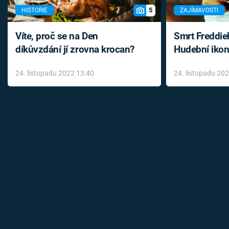
5
HISTORIE
ZAJÍMAVOSTI
Víte, proč se na Den
Smrt Freddie
díkůvzdání jí zrovna krocan?
Hudební ikon
až do konce 
24. listopadu 2022 13:40
24. listopadu 20
léky