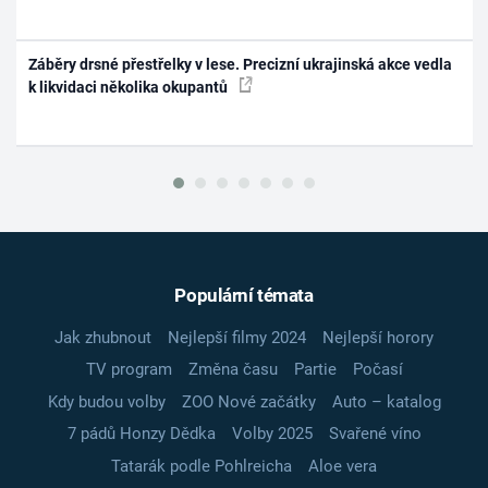
Záběry drsné přestřelky v lese. Precizní ukrajinská akce vedla
k likvidaci několika okupantů
Populární témata
Jak zhubnout
Nejlepší filmy 2024
Nejlepší horory
TV program
Změna času
Partie
Počasí
Kdy budou volby
ZOO Nové začátky
Auto – katalog
7 pádů Honzy Dědka
Volby 2025
Svařené víno
Tatarák podle Pohlreicha
Aloe vera