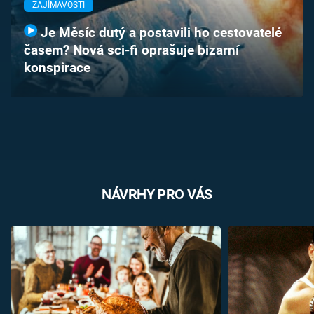
ZAJÍMAVOSTI
Časopis
Je Měsíc dutý a postavili ho cestovatelé
Sledujte prima+
časem? Nová sci-fi oprašuje bizarní
konspirace
Přihlášení
Sledujte nás
NÁVRHY PRO VÁS