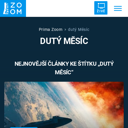
ŽIVĚ
Trendy:
ZRÁDCI
UFO
DRUHÁ SVĚTOVÁ VÁLKA
Prima Zoom
dutý Měsíc
DUTÝ MĚSÍC
ZÁHADY
VETŘELCI DÁVNOVĚKU
NEJNOVĚJŠÍ ČLÁNKY KE ŠTÍTKU „DUTÝ
MĚSÍC“
Témata
Témata
Pořady
TV Program