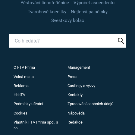
Pěstování lichořeřišnice
Výpočet ascendentu
Tvarohové knedlíky
Nejlepší palačinky
Švestkový koláč
O FTV Prima
Management
Volná místa
Press
Reklama
Castingy a výzvy
HbbTV
Kontakty
Podmínky užívání
Zpracování osobních údajů
Cookies
Nápověda
Vlastník FTV Prima spol. s
Redakce
r.o.