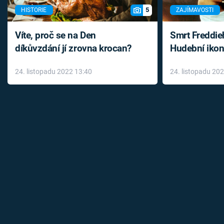
5
HISTORIE
ZAJÍMAVOSTI
Víte, proč se na Den
Smrt Freddie
díkůvzdání jí zrovna krocan?
Hudební ikon
až do konce 
24. listopadu 2022 13:40
24. listopadu 20
léky