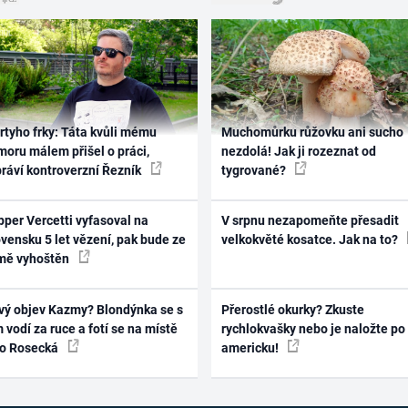
rtyho frky: Táta kvůli mému
Muchomůrku růžovku ani sucho
oru málem přišel o práci,
nezdolá! Jak ji rozeznat od
práví kontroverzní Řezník
tygrované?
per Vercetti vyfasoval na
V srpnu nezapomeňte přesadit
vensku 5 let vězení, pak bude ze
velkokvěté kosatce. Jak na to?
mě vyhoštěn
vý objev Kazmy? Blondýnka se s
Přerostlé okurky? Zkuste
 vodí za ruce a fotí se na místě
rychlokvašky nebo je naložte po
ko Rosecká
americku!