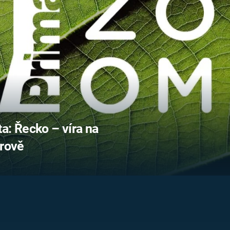
FILMY VERS
REALITA
UFO A
MIMOZEMŠŤANÉ
HORORY VE
REALITA
UTAJENÉ PŘÍBĚHY
ČESKÝCH DĚJIN
OPTICKÉ ILU
KLAMY
ALTERNATIVNÍ
HISTORIE
: Řecko – víra na
trově