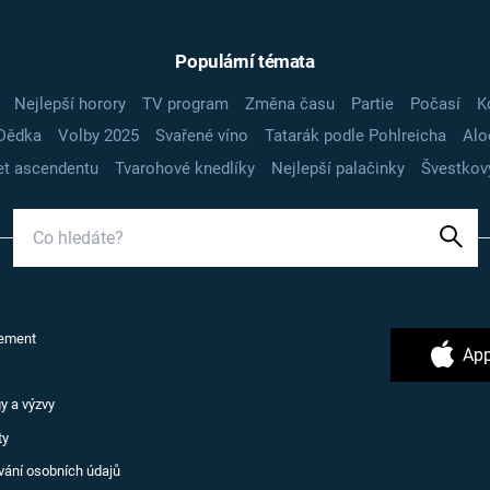
Populární témata
Nejlepší horory
TV program
Změna času
Partie
Počasí
K
Dědka
Volby 2025
Svařené víno
Tatarák podle Pohlreicha
Alo
t ascendentu
Tvarohové knedlíky
Nejlepší palačinky
Švestkov
ement
App
y a výzvy
ty
vání osobních údajů