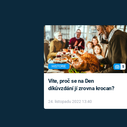
5
HISTORIE
Víte, proč se na Den
díkůvzdání jí zrovna krocan?
24. listopadu 2022 13:40