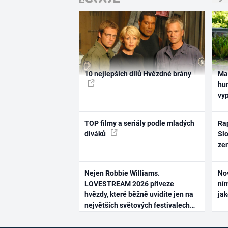
10 nejlepších dílů Hvězdné brány
Ma
hum
vy
TOP filmy a seriály podle mladých
Rap
diváků
Slo
ze
Nejen Robbie Williams.
No
LOVESTREAM 2026 přiveze
ním
hvězdy, které běžně uvidíte jen na
ja
největších světových festivalech