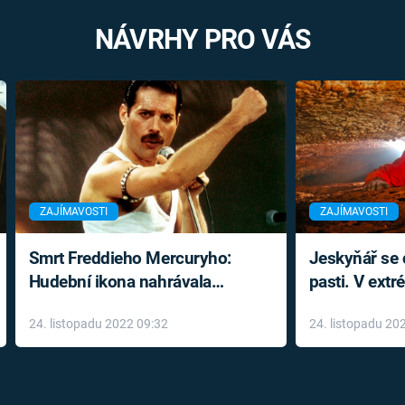
NÁVRHY PRO VÁS
ZAJÍMAVOSTI
ZAJÍMAVOSTI
Smrt Freddieho Mercuryho:
Jeskyňář se c
Hudební ikona nahrávala
pasti. V ext
až do konce života a odmítala
prožil noční
24. listopadu 2022 09:32
24. listopadu 20
léky
klaustrofobi