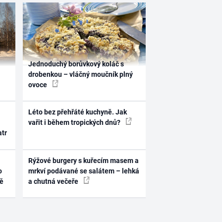
Jednoduchý borůvkový koláč s
drobenkou – vláčný moučník plný
ovoce
Léto bez přehřáté kuchyně. Jak
vařit i během tropických dnů?
atr
Rýžové burgery s kuřecím masem a
o
mrkví podávané se salátem – lehká
ně
a chutná večeře