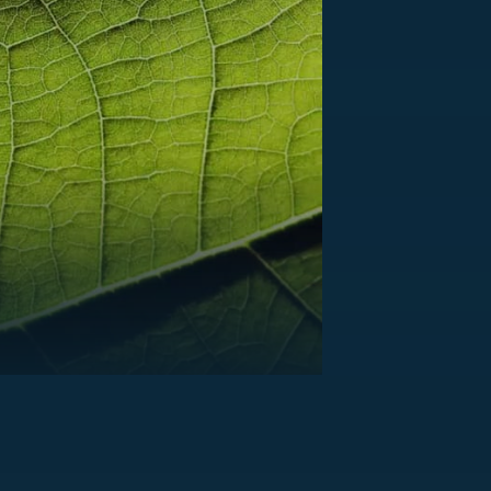
US
RSUS
ZE A