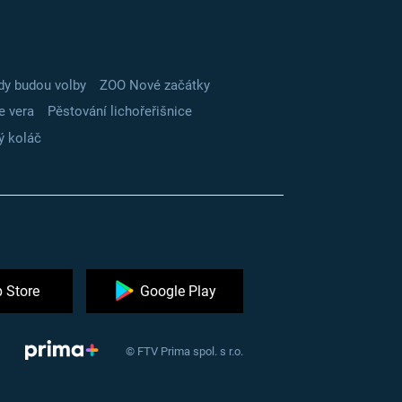
dy budou volby
ZOO Nové začátky
e vera
Pěstování lichořeřišnice
ý koláč
 Store
Google Play
© FTV Prima spol. s r.o.