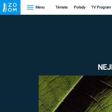
Menu
Témata
Pořady
TV Program
Cestování
Historie
HRADY A ZÁMKY
VIKINGOVÉ
HEDVÁBNÁ STEZKA
EPIDEMIE A
PANDEMIE
PŘÍRODA
NEJ
STAROVĚKÝ EGYPT
Druhá
Výročí
světová válka