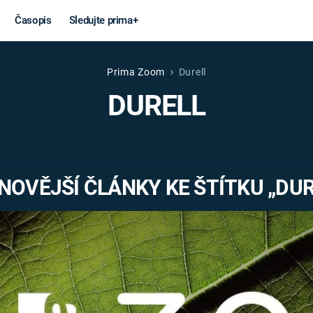
Časopis
Sledujte prima+
Prima Zoom
Durell
Věda a
Války
DURELL
technika
STUDENÁ V
KORONAVIRUS
VÁLKA VE
VIETNAMU
VESMÍR
NOVĚJŠÍ ČLÁNKY KE ŠTÍTKU „DUR
VÁLEČNÉ FI
MARS
SERIÁLY
Záhady a
Zajímav
konspirace