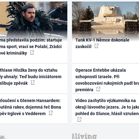
ma představila podzim: startuje
Tank KV-1 Němce dokonale
ma sport, vrací se Polabí, Zrádci
zaskočil
ové kriminálky
thiase Hložka ženy do vztahu
Operace Entebbe ukázala
dy uhnaly: Teď budu iniciátorem
schopnosti Izraele. Při
 slibuje zpěvák
osvobozování rukojmích padl br
premiéra
zloučení s Glenem Hansardem:
Video zachytilo výzkumníka na
outěná rakev, dojemná řeč Bona
okraji lávového jezera. Je to jak
zpěv Irglové s Vedderem
pohled do Slunce, hlásil vzruše