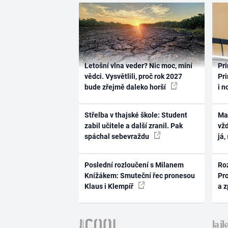
Letošní vlna veder? Nic moc, míní
Pri
vědci. Vysvětlili, proč rok 2027
Pri
bude zřejmě daleko horší
i n
Střelba v thajské škole: Student
Ma
zabil učitele a další zranil. Pak
vž
spáchal sebevraždu
já,
Poslední rozloučení s Milanem
Ro
Knížákem: Smuteční řec pronesou
Pr
Klaus i Klempíř
a 