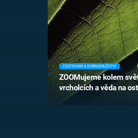
MARIE TEREZIE
ADOLF HITLER
NAPOLEON
BONAPARTE
ATENTÁT NA
REINHARDA
BRITSKÁ
HEYDRICHA
KRÁLOVSKÁ
RODINA
PRVNÍ SVĚTOVÁ
VÁLKA
CESTOVÁNÍ A DOBRODRUŽSTVÍ
ZOOMujeme kolem světa
vrcholcích a věda na os