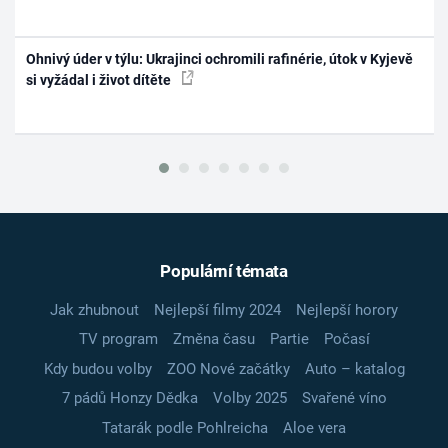
Ohnivý úder v týlu: Ukrajinci ochromili rafinérie, útok v Kyjevě
si vyžádal i život dítěte
Populární témata
Jak zhubnout
Nejlepší filmy 2024
Nejlepší horory
TV program
Změna času
Partie
Počasí
Kdy budou volby
ZOO Nové začátky
Auto – katalog
7 pádů Honzy Dědka
Volby 2025
Svařené víno
Tatarák podle Pohlreicha
Aloe vera