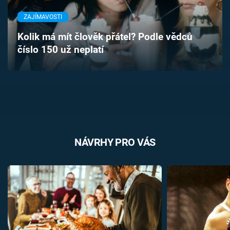
Časopis
ZAJÍMAVOSTI
Sledujte prima+
Kolik má mít člověk přátel? Podle vědců
číslo 150 už neplatí
Přihlášení
Sledujte nás
NÁVRHY PRO VÁS