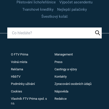
Pěstování lichořeřišnice
Výpočet ascendentu
Tvarohové knedlíky
Nejlepší palačinky
Švestkový koláč
O FTV Prima
Management
Volná místa
Press
Reklama
Castingy a výzvy
HbbTV
Kontakty
Podmínky užívání
Zpracování osobních údajů
Cookies
Nápověda
Vlastník FTV Prima spol. s
Redakce
r.o.