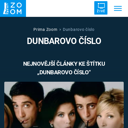
ŽIVĚ
Trendy:
ZRÁDCI
UFO
DRUHÁ SVĚTOVÁ VÁLKA
Prima Zoom
Dunbarovo číslo
DUNBAROVO ČÍSLO
ZÁHADY
VETŘELCI DÁVNOVĚKU
NEJNOVĚJŠÍ ČLÁNKY KE ŠTÍTKU
„DUNBAROVO ČÍSLO“
Témata
Témata
Pořady
TV Program