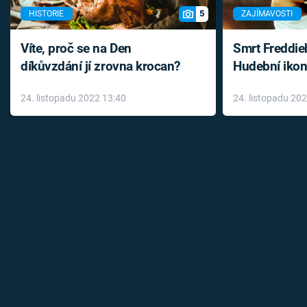
5
HISTORIE
ZAJÍMAVOSTI
Víte, proč se na Den
Smrt Freddie
díkůvzdání jí zrovna krocan?
Hudební ikon
až do konce 
24. listopadu 2022 13:40
24. listopadu 20
léky