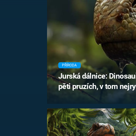
MARIE TEREZIE
ADOLF HITLER
NAPOLEON
BONAPARTE
ATENTÁT NA
REINHARDA
BRITSKÁ
HEYDRICHA
KRÁLOVSKÁ
RODINA
PRVNÍ SVĚTOVÁ
VÁLKA
PŘÍRODA
Jurská dálnice: Dinosauř
pěti pruzích, v tom nejr