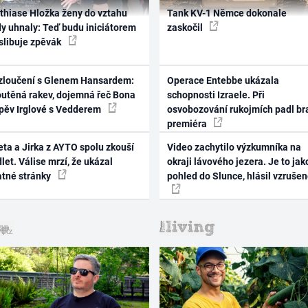
thiase Hložka ženy do vztahu
Tank KV-1 Němce dokonale
dy uhnaly: Teď budu iniciátorem
zaskočil
 slibuje zpěvák
zloučení s Glenem Hansardem:
Operace Entebbe ukázala
outěná rakev, dojemná řeč Bona
schopnosti Izraele. Při
zpěv Irglové s Vedderem
osvobozování rukojmích padl br
premiéra
ta a Jirka z AYTO spolu zkouší
Video zachytilo výzkumníka na
let. Válise mrzí, že ukázal
okraji lávového jezera. Je to jak
atné stránky
pohled do Slunce, hlásil vzruše