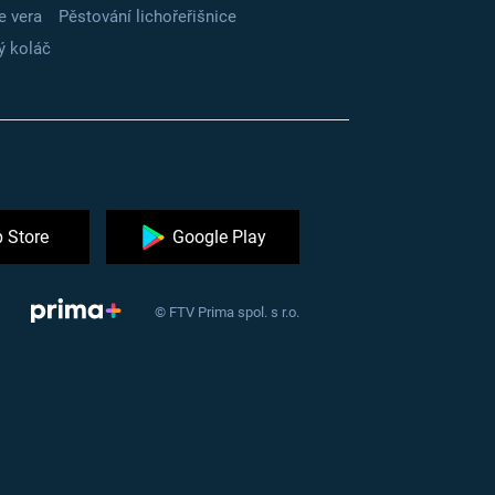
e vera
Pěstování lichořeřišnice
ý koláč
 Store
Google Play
© FTV Prima spol. s r.o.