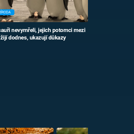
ŘÍRODA
auři nevymřeli, jejich potomci mezi
žijí dodnes, ukazují důkazy