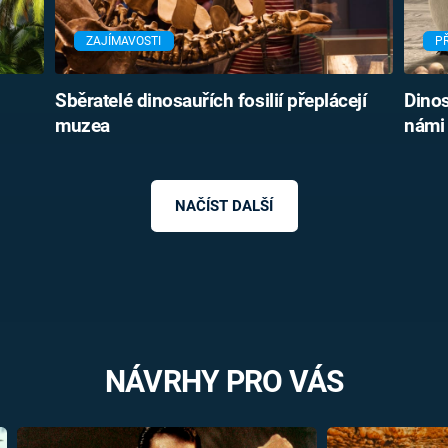
ZAJÍMAVOSTI
P
Sběratelé dinosauřích fosilií přeplácejí
Dinos
muzea
námi 
NAČÍST DALŠÍ
NÁVRHY PRO VÁS