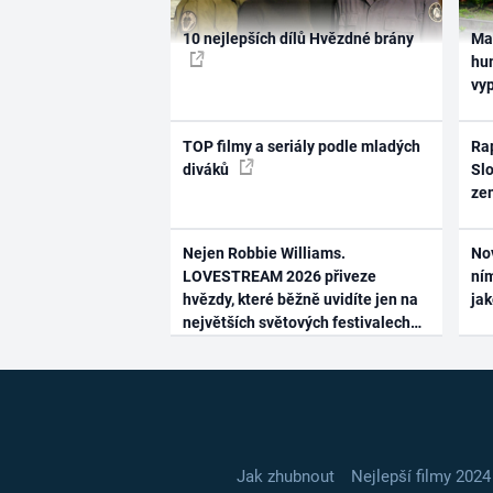
10 nejlepších dílů Hvězdné brány
Ma
hum
vy
TOP filmy a seriály podle mladých
Rap
diváků
Slo
ze
Nejen Robbie Williams.
No
LOVESTREAM 2026 přiveze
ním
hvězdy, které běžně uvidíte jen na
ja
největších světových festivalech
Jak zhubnout
Nejlepší filmy 2024