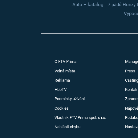
Auto – katalog
7 pádů Honzy 
Výpoče
O FTV Prima
Manag
Volná místa
Press
Reklama
Casting
HbbTV
Kontak
Podmínky užívání
Zpraco
Cookies
Nápov
Vlastník FTV Prima spol. s r.o.
Redak
Nahlásit chybu
Nastav