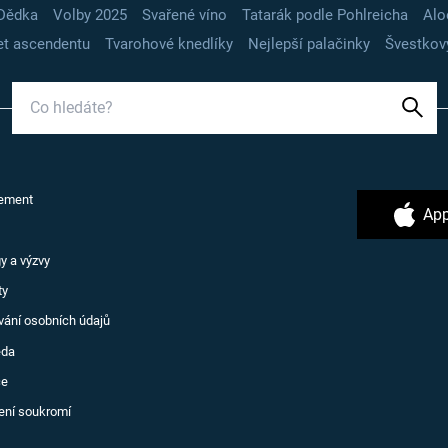
Dědka
Volby 2025
Svařené víno
Tatarák podle Pohlreicha
Alo
t ascendentu
Tvarohové knedlíky
Nejlepší palačinky
Švestkov
ement
App
y a výzvy
ty
vání osobních údajů
ěda
ce
ení soukromí