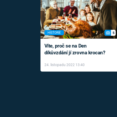
5
HISTORIE
Víte, proč se na Den
díkůvzdání jí zrovna krocan?
24. listopadu 2022 13:40