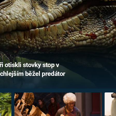
FILMY VERS
REALITA
UFO A
MIMOZEMŠŤANÉ
HORORY VE
REALITA
UTAJENÉ PŘÍBĚHY
ČESKÝCH DĚJIN
OPTICKÉ ILU
KLAMY
ALTERNATIVNÍ
HISTORIE
i otiskli stovky stop v
ychlejším běžel predátor