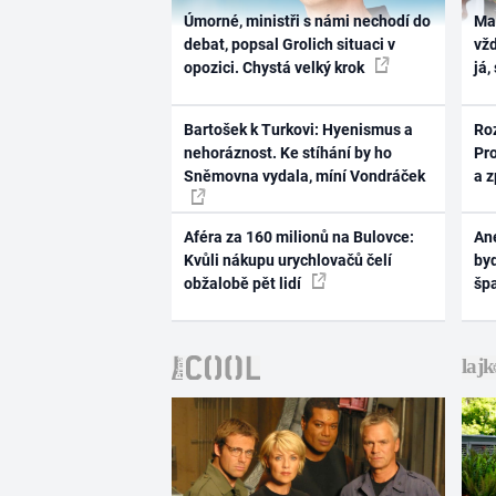
Úmorné, ministři s námi nechodí do
Ma
debat, popsal Grolich situaci v
vž
opozici. Chystá velký krok
já,
Bartošek k Turkovi: Hyenismus a
Ro
nehoráznost. Ke stíhání by ho
Pr
Sněmovna vydala, míní Vondráček
a 
Aféra za 160 milionů na Bulovce:
Ane
Kvůli nákupu urychlovačů čelí
byd
obžalobě pět lidí
šp