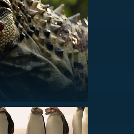
US
RSUS
ZE A