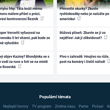
rtyho frky: Táta kvůli mému
Přerostlé okurky? Zkuste
oru málem přišel o práci,
rychlokvašky nebo je naložte po
práví kontroverzní Řezník
americku!
per Vercetti vyfasoval na
Růžová plíseň: Zbavte se jí co
vensku 5 let vězení, pak bude ze
nejdříve! Jak ji zlikvidovat?
mě vyhoštěn
vý objev Kazmy? Blondýnka se s
Pivo v zahradě: Hnojivo na růže,
 vodí za ruce a fotí se na místě
past na komáry i čistič nářadí
ko Rosecká
Populární témata
Nejlepší horory
TV program
Změna času
Partie
Počasí
K