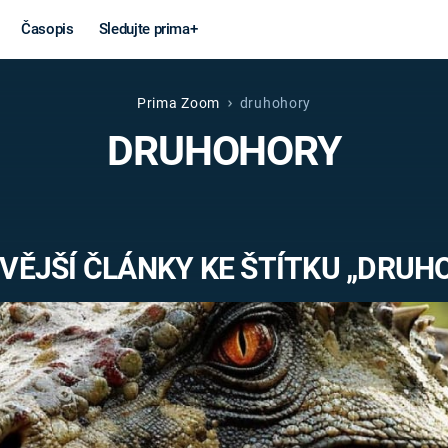
Časopis
Sledujte prima+
Prima Zoom
druhohory
Věda a
Války
DRUHOHORY
technika
STUDENÁ V
KORONAVIRUS
VÁLKA VE
VIETNAMU
VESMÍR
VĚJŠÍ ČLÁNKY KE ŠTÍTKU „DRUH
VÁLEČNÉ FI
MARS
SERIÁLY
Záhady a
Zajímav
konspirace