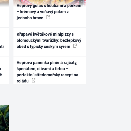
Vepřový guláš s houbami a pórkem
– krémový a voňavý pokrm z
jednoho hrnce
Křupavé květákové minipizzy s
olomouckými tvarůžky: bezlepkový
atr
oběd s typicky českým sýrem
Vepřová panenka plněná rajčaty,
o
špenátem, olivami a fetou –
ně
perfektní středomořský recept na
roládu