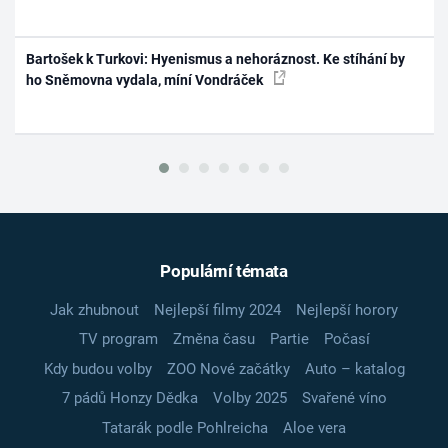
Bartošek k Turkovi: Hyenismus a nehoráznost. Ke stíhání by
ho Sněmovna vydala, míní Vondráček
Populární témata
Jak zhubnout
Nejlepší filmy 2024
Nejlepší horory
TV program
Změna času
Partie
Počasí
Kdy budou volby
ZOO Nové začátky
Auto – katalog
7 pádů Honzy Dědka
Volby 2025
Svařené víno
Tatarák podle Pohlreicha
Aloe vera