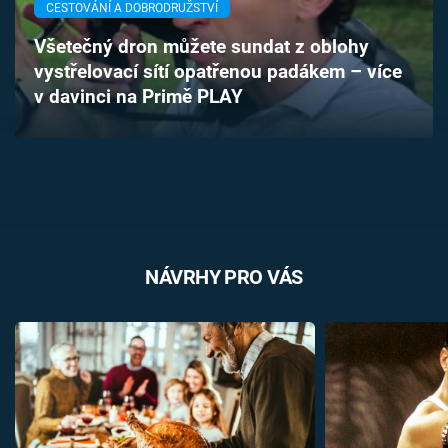
CESTOVÁNÍ A DOBRODRUŽSTVÍ
Časopis
Všetečný dron můžete sundat z oblohy
Sledujte prima+
vystřelovací sítí opatřenou padákem – více
v davinci na Primě PLAY
Přihlášení
Sledujte nás
NÁVRHY PRO VÁS