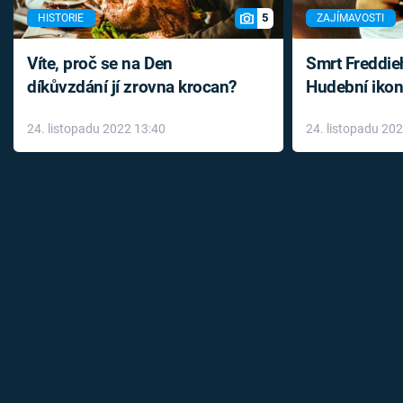
5
HISTORIE
ZAJÍMAVOSTI
Víte, proč se na Den
Smrt Freddie
díkůvzdání jí zrovna krocan?
Hudební ikon
až do konce 
24. listopadu 2022 13:40
24. listopadu 20
léky