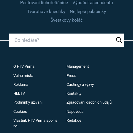
Pěstování lichořeřišnice
Výpočet ascendentu
Tvarohové knedlíky
Nejlepší palačinky
Švestkový koláč
O FTV Prima
Management
Volná místa
Press
Reklama
Castingy a výzvy
HbbTV
Kontakty
Podmínky užívání
Zpracování osobních údajů
Cookies
Nápověda
Vlastník FTV Prima spol. s
Redakce
r.o.