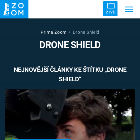
ŽIVĚ
Trendy:
ZRÁDCI
UFO
DRUHÁ SVĚTOVÁ VÁLKA
Prima Zoom
Drone Shield
DRONE SHIELD
ZÁHADY
VETŘELCI DÁVNOVĚKU
NEJNOVĚJŠÍ ČLÁNKY KE ŠTÍTKU „DRONE
SHIELD“
Témata
Témata
Pořady
TV Program