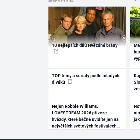
10 nejlepších dílů Hvězdné brány
Ma
hum
vy
TOP filmy a seriály podle mladých
Rap
diváků
Slo
ze
Nejen Robbie Williams.
No
LOVESTREAM 2026 přiveze
ním
hvězdy, které běžně uvidíte jen na
ja
největších světových festivalech