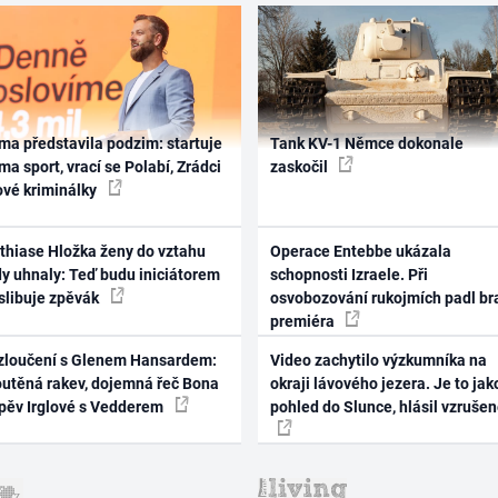
ma představila podzim: startuje
Tank KV-1 Němce dokonale
ma sport, vrací se Polabí, Zrádci
zaskočil
ové kriminálky
thiase Hložka ženy do vztahu
Operace Entebbe ukázala
dy uhnaly: Teď budu iniciátorem
schopnosti Izraele. Při
 slibuje zpěvák
osvobozování rukojmích padl br
premiéra
zloučení s Glenem Hansardem:
Video zachytilo výzkumníka na
outěná rakev, dojemná řeč Bona
okraji lávového jezera. Je to jak
zpěv Irglové s Vedderem
pohled do Slunce, hlásil vzruše