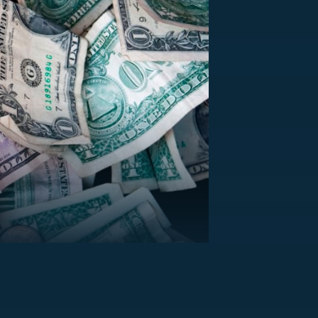
US
RSUS
ZE A