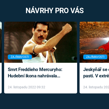
NÁVRHY PRO VÁS
ZAJÍMAVOSTI
ZAJÍMAVOSTI
Smrt Freddieho Mercuryho:
Jeskyňář se c
Hudební ikona nahrávala
pasti. V ext
až do konce života a odmítala
prožil noční
24. listopadu 2022 09:32
24. listopadu 20
léky
klaustrofobi