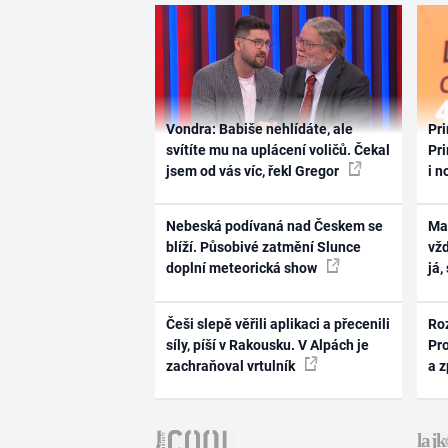
Vondra: Babiše nehlídáte, ale
Pri
svítíte mu na uplácení voličů. Čekal
Pri
jsem od vás víc, řekl Gregor
i n
Nebeská podívaná nad Českem se
Ma
blíží. Působivé zatmění Slunce
vž
doplní meteorická show
já,
Češi slepě věřili aplikaci a přecenili
Ro
síly, píší v Rakousku. V Alpách je
Pr
zachraňoval vrtulník
a 