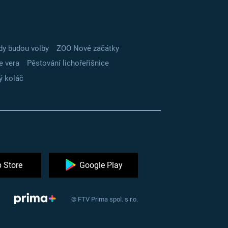
dy budou volby
ZOO Nové začátky
e vera
Pěstování lichořeřišnice
ý koláč
 Store
Google Play
© FTV Prima spol. s r.o.