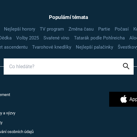
Populární témata
Nejlepší horory
TV program
Změna času
Partie
Počasí
K
Dědka
Volby 2025
Svařené víno
Tatarák podle Pohlreicha
Alo
t ascendentu
Tvarohové knedlíky
Nejlepší palačinky
Švestkov
ement
App
y a výzvy
ty
vání osobních údajů