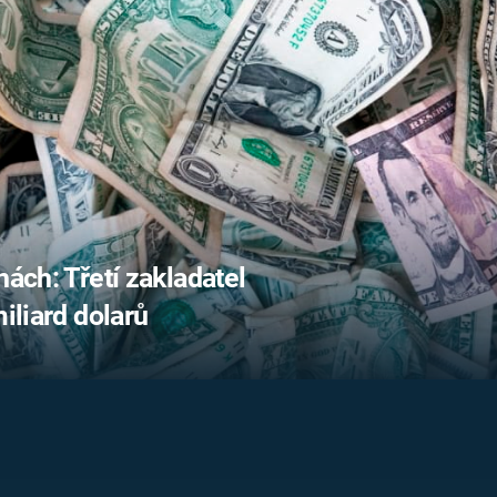
FILMY VERS
REALITA
UFO A
MIMOZEMŠŤANÉ
HORORY VE
REALITA
UTAJENÉ PŘÍBĚHY
ČESKÝCH DĚJIN
OPTICKÉ ILU
KLAMY
ALTERNATIVNÍ
HISTORIE
nách: Třetí zakladatel
miliard dolarů