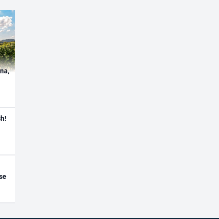
ína,
h!
se