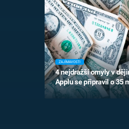
MARIE TEREZIE
ADOLF HITLER
NAPOLEON
BONAPARTE
ATENTÁT NA
REINHARDA
BRITSKÁ
HEYDRICHA
KRÁLOVSKÁ
RODINA
PRVNÍ SVĚTOVÁ
VÁLKA
ZAJÍMAVOSTI
4 nejdražší omyly v ději
Applu se připravil o 35 