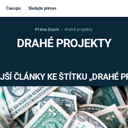
Časopis
Sledujte prima+
Prima Zoom
drahé projekty
Věda a
Války
DRAHÉ PROJEKTY
technika
STUDENÁ V
KORONAVIRUS
VÁLKA VE
VIETNAMU
VESMÍR
ŠÍ ČLÁNKY KE ŠTÍTKU „DRAHÉ 
VÁLEČNÉ FI
MARS
SERIÁLY
Záhady a
Zajímav
konspirace