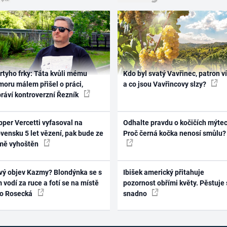
rtyho frky: Táta kvůli mému
Kdo byl svatý Vavřinec, patron v
oru málem přišel o práci,
a co jsou Vavřincovy slzy?
práví kontroverzní Řezník
per Vercetti vyfasoval na
Odhalte pravdu o kočičích mýtec
vensku 5 let vězení, pak bude ze
Proč černá kočka nenosí smůlu?
mě vyhoštěn
vý objev Kazmy? Blondýnka se s
Ibišek americký přitahuje
 vodí za ruce a fotí se na místě
pozornost obřími květy. Pěstuje 
ko Rosecká
snadno