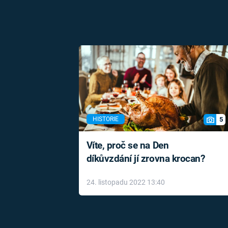
5
HISTORIE
Víte, proč se na Den
díkůvzdání jí zrovna krocan?
24. listopadu 2022 13:40