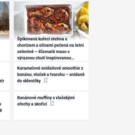
Špikovaná kuřecí stehna s
chorizem a olivami pečená na letní
zelenině – šťavnaté maso s
výraznou chutí inspirovanou
Španělskem
Karamelové snídaňové smoothie z
banánu, vloček a tvarohu – snídaně
atr
do skleničky
Banánové muffiny s vlašskými
o
ořechy a skořicí
ně