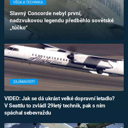
VĚDA A TECHNIKA
Časopis
Slavný Concorde nebyl první,
Sledujte prima+
nadzvukovou legendu předběhlo sovětské
„túčko“
Přihlášení
Sledujte nás
ZAJÍMAVOSTI
VIDEO: Jak se dá ukrást velké dopravní letadlo?
V Seattlu to zvládl 29letý technik, pak s ním
spáchal sebevraždu