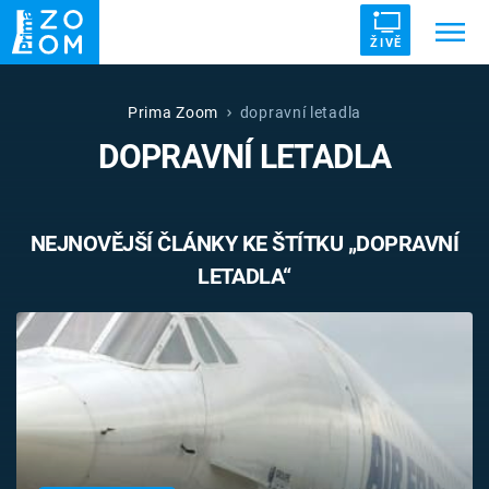
ŽIVĚ
Trendy:
ZRÁDCI
UFO
DRUHÁ SVĚTOVÁ VÁLKA
Prima Zoom
dopravní letadla
DOPRAVNÍ LETADLA
ZÁHADY
VETŘELCI DÁVNOVĚKU
NEJNOVĚJŠÍ ČLÁNKY KE ŠTÍTKU „DOPRAVNÍ
LETADLA“
Témata
Témata
Pořady
TV Program