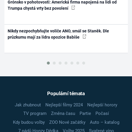
Grónsko v pohotovosti: Americká firma napojená na lidi od
Trumpa chystá vrty bez povolení
Nikdy nezpochybňujte voliče ANO, smál se Staněk. Dle
průzkumu mají za lídra opozice Babiše
Populární témata
Jak zhubnout
Nejlepší filmy 2024
Nejlepší horory
TV program
Změna času
Partie
Počasí
Kdy budou volby
ZOO Nové začátky
Auto – katalog
7 pádů Honzy Dědka
Volby 2025
Svařené víno