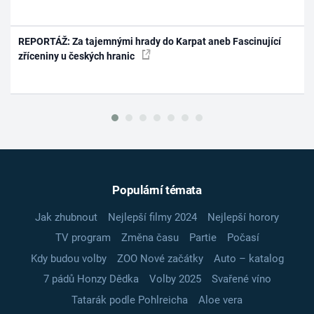
REPORTÁŽ: Za tajemnými hrady do Karpat aneb Fascinující
zříceniny u českých hranic
Populární témata
Jak zhubnout
Nejlepší filmy 2024
Nejlepší horory
TV program
Změna času
Partie
Počasí
Kdy budou volby
ZOO Nové začátky
Auto – katalog
7 pádů Honzy Dědka
Volby 2025
Svařené víno
Tatarák podle Pohlreicha
Aloe vera