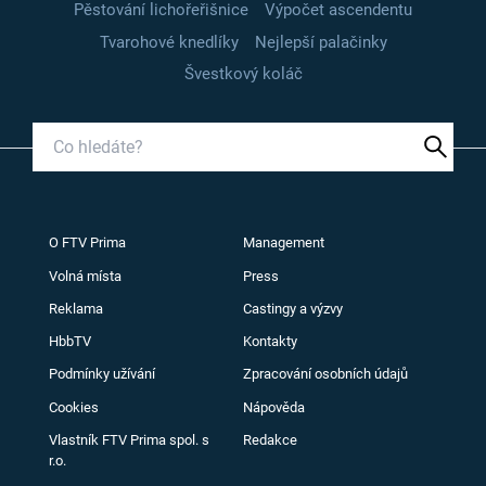
Pěstování lichořeřišnice
Výpočet ascendentu
Tvarohové knedlíky
Nejlepší palačinky
Švestkový koláč
O FTV Prima
Management
Volná místa
Press
Reklama
Castingy a výzvy
HbbTV
Kontakty
Podmínky užívání
Zpracování osobních údajů
Cookies
Nápověda
Vlastník FTV Prima spol. s
Redakce
r.o.