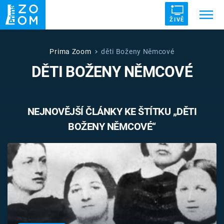
ŽIVĚ
Trendy:
ZRÁDCI
UFO
DRUHÁ SVĚTOVÁ VÁLKA
Prima Zoom
děti Boženy Němcové
DĚTI BOŽENY NĚMCOVÉ
ZÁHADY
VETŘELCI DÁVNOVĚKU
NEJNOVĚJŠÍ ČLÁNKY KE ŠTÍTKU „DĚTI
BOŽENY NĚMCOVÉ“
Témata
Témata
Pořady
TV Program