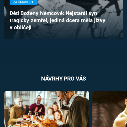
ZAJÍMAVOSTI
Časopis
Děti Boženy Němcové: Nejstarší syn
Sledujte prima+
tragicky zemřel, jediná dcera měla jizvy
v obličeji
Přihlášení
Sledujte nás
NÁVRHY PRO VÁS