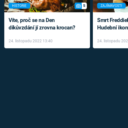
5
HISTORIE
ZAJÍMAVOSTI
Víte, proč se na Den
Smrt Freddie
díkůvzdání jí zrovna krocan?
Hudební ikon
až do konce 
24. listopadu 2022 13:40
24. listopadu 20
léky