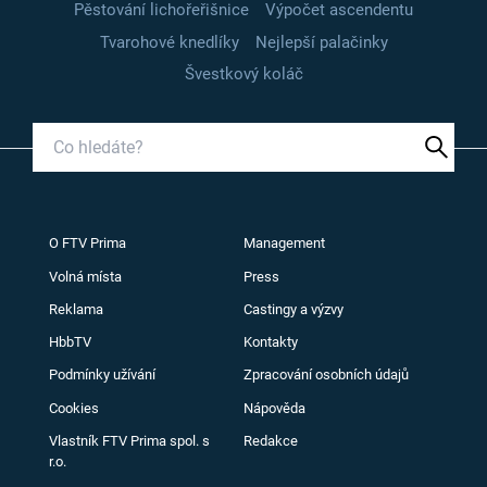
Pěstování lichořeřišnice
Výpočet ascendentu
Tvarohové knedlíky
Nejlepší palačinky
Švestkový koláč
O FTV Prima
Management
Volná místa
Press
Reklama
Castingy a výzvy
HbbTV
Kontakty
Podmínky užívání
Zpracování osobních údajů
Cookies
Nápověda
Vlastník FTV Prima spol. s
Redakce
r.o.