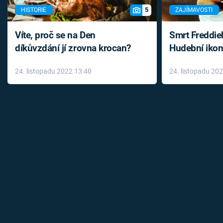
5
HISTORIE
ZAJÍMAVOSTI
Víte, proč se na Den
Smrt Freddie
díkůvzdání jí zrovna krocan?
Hudební ikon
až do konce 
24. listopadu 2022 13:40
24. listopadu 20
léky