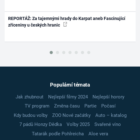
REPORTÁŽ: Za tajemnými hrady do Karpat aneb Fascinující
zříceniny u českých hranic
Populární témata
Jak zhubnout
Nejlepší filmy 2024
Nejlepší horory
TV program
Změna času
Partie
Počasí
Kdy budou volby
ZOO Nové začátky
Auto – katalog
7 pádů Honzy Dědka
Volby 2025
Svařené víno
Tatarák podle Pohlreicha
Aloe vera