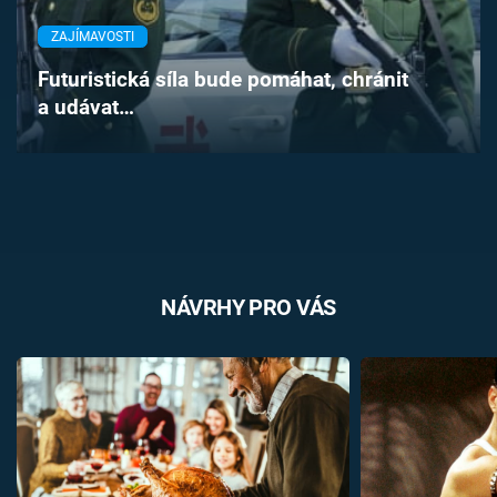
Časopis
ZAJÍMAVOSTI
Sledujte prima+
Futuristická síla bude pomáhat, chránit
a udávat…
Přihlášení
Sledujte nás
NÁVRHY PRO VÁS