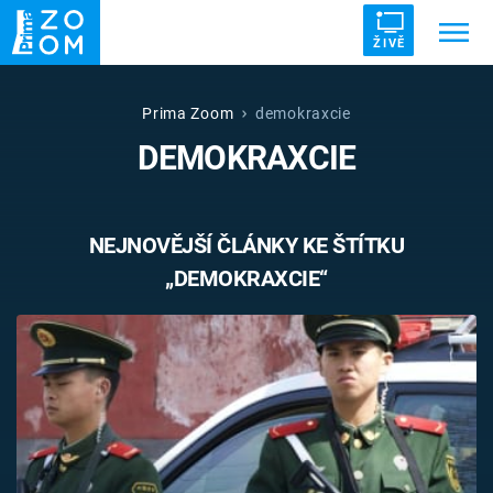
ŽIVĚ
Trendy:
ZRÁDCI
UFO
DRUHÁ SVĚTOVÁ VÁLKA
Prima Zoom
demokraxcie
DEMOKRAXCIE
ZÁHADY
VETŘELCI DÁVNOVĚKU
NEJNOVĚJŠÍ ČLÁNKY KE ŠTÍTKU
„DEMOKRAXCIE“
Témata
Témata
Pořady
TV Program