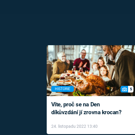
5
HISTORIE
Víte, proč se na Den
díkůvzdání jí zrovna krocan?
24. listopadu 2022 13:40