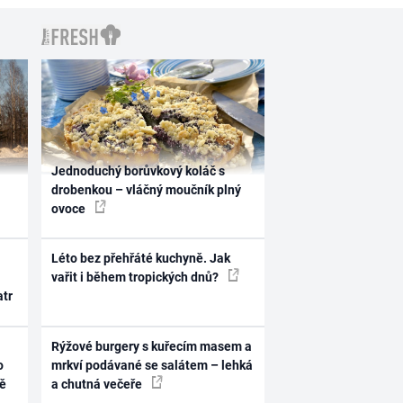
Jednoduchý borůvkový koláč s
drobenkou – vláčný moučník plný
ovoce
Léto bez přehřáté kuchyně. Jak
vařit i během tropických dnů?
atr
Rýžové burgery s kuřecím masem a
o
mrkví podávané se salátem – lehká
ně
a chutná večeře