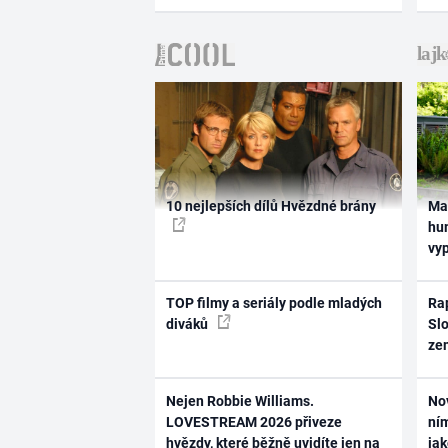
10 nejlepších dílů Hvězdné brány
Ma
hum
vy
TOP filmy a seriály podle mladých
Rap
diváků
Slo
ze
Nejen Robbie Williams.
No
LOVESTREAM 2026 přiveze
ním
hvězdy, které běžně uvidíte jen na
ja