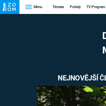
Menu
Témata
Pořady
TV Program
Cestování
Historie
HRADY A ZÁMKY
VIKINGOVÉ
HEDVÁBNÁ STEZKA
EPIDEMIE A
PANDEMIE
PŘÍRODA
STAROVĚKÝ EGYPT
NEJNOVĚJŠÍ Č
Druhá
Výročí
světová válka