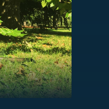
US
RSUS
ZE A