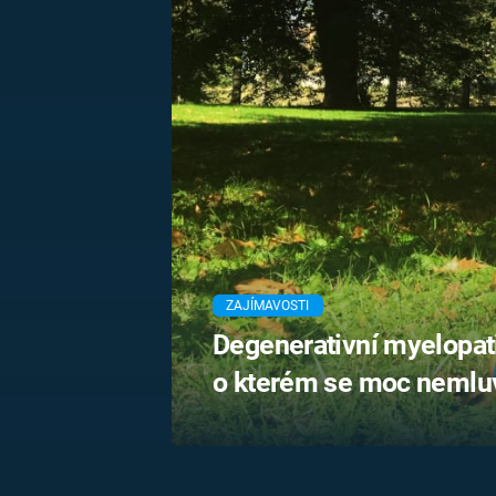
MARIE TEREZIE
ADOLF HITLER
NAPOLEON
BONAPARTE
ATENTÁT NA
REINHARDA
BRITSKÁ
HEYDRICHA
KRÁLOVSKÁ
RODINA
PRVNÍ SVĚTOVÁ
VÁLKA
ZAJÍMAVOSTI
Degenerativní myelopat
o kterém se moc nemlu