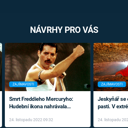
NÁVRHY PRO VÁS
ZAJÍMAVOSTI
ZAJÍMAVOSTI
Smrt Freddieho Mercuryho:
Jeskyňář se c
Hudební ikona nahrávala
pasti. V ext
až do konce života a odmítala
prožil noční
24. listopadu 2022 09:32
24. listopadu 20
léky
klaustrofobi