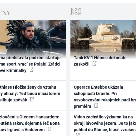
ma představila podzim: startuje
Tank KV-1 Němce dokonale
ma sport, vrací se Polabí, Zrádci
zaskočil
ové kriminálky
thiase Hložka ženy do vztahu
Operace Entebbe ukázala
dy uhnaly: Teď budu iniciátorem
schopnosti Izraele. Při
 slibuje zpěvák
osvobozování rukojmích padl br
premiéra
zloučení s Glenem Hansardem:
Video zachytilo výzkumníka na
outěná rakev, dojemná řeč Bona
okraji lávového jezera. Je to jak
zpěv Irglové s Vedderem
pohled do Slunce, hlásil vzruše