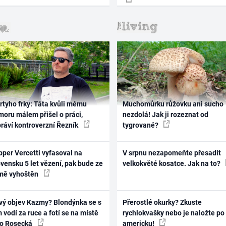
rtyho frky: Táta kvůli mému
Muchomůrku růžovku ani sucho
oru málem přišel o práci,
nezdolá! Jak ji rozeznat od
práví kontroverzní Řezník
tygrované?
per Vercetti vyfasoval na
V srpnu nezapomeňte přesadit
vensku 5 let vězení, pak bude ze
velkokvěté kosatce. Jak na to?
mě vyhoštěn
vý objev Kazmy? Blondýnka se s
Přerostlé okurky? Zkuste
 vodí za ruce a fotí se na místě
rychlokvašky nebo je naložte po
ko Rosecká
americku!