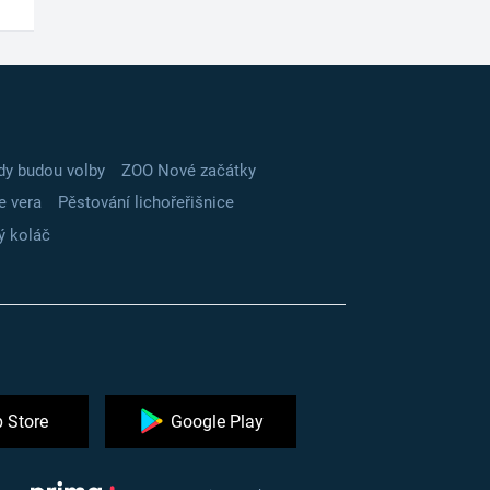
dy budou volby
ZOO Nové začátky
e vera
Pěstování lichořeřišnice
ý koláč
 Store
Google Play