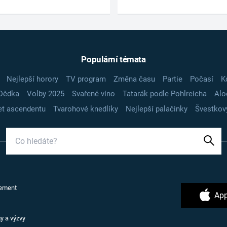
Populární témata
Nejlepší horory
TV program
Změna času
Partie
Počasí
K
Dědka
Volby 2025
Svařené víno
Tatarák podle Pohlreicha
Alo
t ascendentu
Tvarohové knedlíky
Nejlepší palačinky
Švestkov
ement
App
y a výzvy