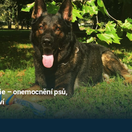
FILMY VERS
REALITA
UFO A
MIMOZEMŠŤANÉ
HORORY VE
REALITA
UTAJENÉ PŘÍBĚHY
ČESKÝCH DĚJIN
OPTICKÉ ILU
KLAMY
ALTERNATIVNÍ
HISTORIE
ie – onemocnění psů,
ví