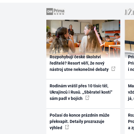
Rozpohybují české školství
Pri
ředitelé? Resort věří, že nový
Pri
nástroj utne nekonečné debaty
i n
Rodinám vrátil přes 10 tisíc těl,
Ma
Ukrajinců i Rusů. „Sběratel kostí“
vž
sám padl v bojích
já,
Počasí do konce prázdnin může
Ro
překvapit. Detaily prozrazuje
Pr
výhled
a 