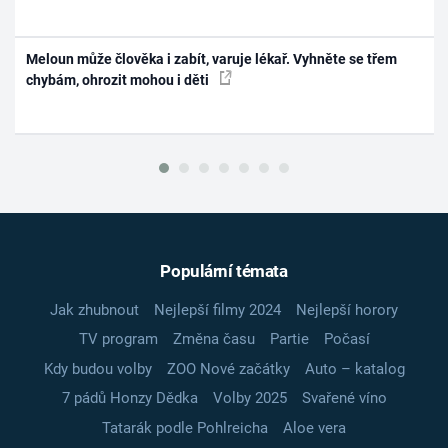
Meloun může člověka i zabít, varuje lékař. Vyhněte se třem
chybám, ohrozit mohou i děti
Populární témata
Jak zhubnout
Nejlepší filmy 2024
Nejlepší horory
TV program
Změna času
Partie
Počasí
Kdy budou volby
ZOO Nové začátky
Auto – katalog
7 pádů Honzy Dědka
Volby 2025
Svařené víno
Tatarák podle Pohlreicha
Aloe vera