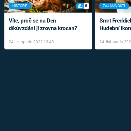
5
HISTORIE
ZAJÍMAVOSTI
Víte, proč se na Den
Smrt Freddie
díkůvzdání jí zrovna krocan?
Hudební ikon
až do konce 
24. listopadu 2022 13:40
24. listopadu 20
léky