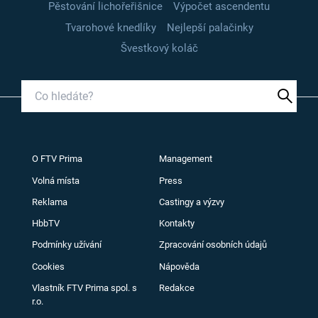
Pěstování lichořeřišnice
Výpočet ascendentu
Tvarohové knedlíky
Nejlepší palačinky
Švestkový koláč
O FTV Prima
Management
Volná místa
Press
Reklama
Castingy a výzvy
HbbTV
Kontakty
Podmínky užívání
Zpracování osobních údajů
Cookies
Nápověda
Vlastník FTV Prima spol. s
Redakce
r.o.