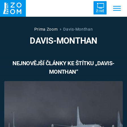
ŽIVĚ
Trendy:
ZRÁDCI
UFO
DRUHÁ SVĚTOVÁ VÁLKA
Prima Zoom
Davis-Monthan
DAVIS-MONTHAN
ZÁHADY
VETŘELCI DÁVNOVĚKU
NEJNOVĚJŠÍ ČLÁNKY KE ŠTÍTKU „DAVIS-
MONTHAN“
Témata
Témata
Pořady
TV Program