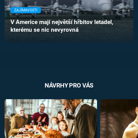
Časopis
ZAJÍMAVOSTI
Sledujte prima+
V Americe mají největší hřbitov letadel,
kterému se nic nevyrovná
Přihlášení
Sledujte nás
NÁVRHY PRO VÁS