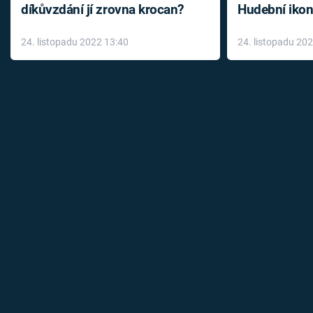
díkůvzdání jí zrovna krocan?
Hudební ikon
až do konce 
24. listopadu 2022 13:40
24. listopadu 20
léky