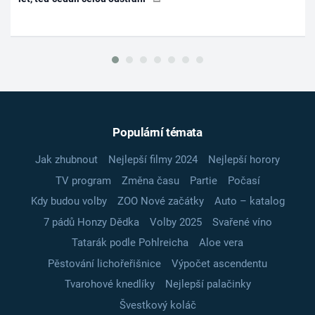
Populární témata
Jak zhubnout
Nejlepší filmy 2024
Nejlepší horory
TV program
Změna času
Partie
Počasí
Kdy budou volby
ZOO Nové začátky
Auto – katalog
7 pádů Honzy Dědka
Volby 2025
Svařené víno
Tatarák podle Pohlreicha
Aloe vera
Pěstování lichořeřišnice
Výpočet ascendentu
Tvarohové knedlíky
Nejlepší palačinky
Švestkový koláč