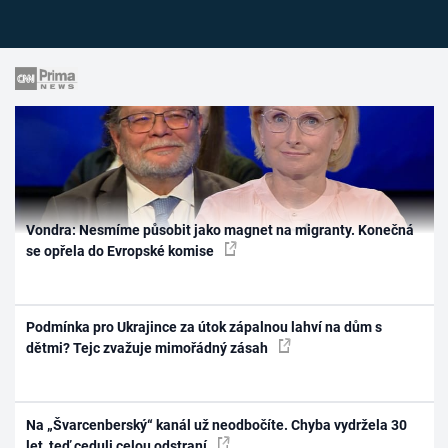
Vondra: Nesmíme působit jako magnet na migranty. Konečná
se opřela do Evropské komise
Podmínka pro Ukrajince za útok zápalnou lahví na dům s
dětmi? Tejc zvažuje mimořádný zásah
Na „Švarcenberský“ kanál už neodbočíte. Chyba vydržela 30
let, teď ceduli celou odstraní