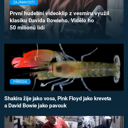
ZAJÍMAVOSTI
Časopis
První hudební videoklip z vesmíru využil
Sledujte prima+
klasiku Davida Bowieho. Vidělo ho
50 milionů lidí
Přihlášení
Sledujte nás
PŘÍRODA
Shakira žije jako vosa, Pink Floyd jako kreveta
a David Bowie jako pavouk