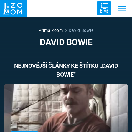
ŽIVĚ
Trendy:
ZRÁDCI
UFO
DRUHÁ SVĚTOVÁ VÁLKA
Prima Zoom
David Bowie
DAVID BOWIE
ZÁHADY
VETŘELCI DÁVNOVĚKU
NEJNOVĚJŠÍ ČLÁNKY KE ŠTÍTKU „DAVID
BOWIE“
Témata
Témata
Pořady
TV Program