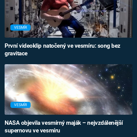
VESMÍR
První videoklip natočený ve vesmíru: song bez
gravitace
VESMÍR
NASA objevila vesmírný maják – nejvzdálenější
supernovu ve vesmíru