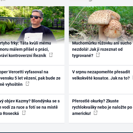
rtyho frky: Táta kvůli mému
Muchomůrku růžovku ani sucho
oru málem přišel o práci,
nezdolá! Jak ji rozeznat od
práví kontroverzní Řezník
tygrované?
per Vercetti vyfasoval na
V srpnu nezapomeňte přesadit
vensku 5 let vězení, pak bude ze
velkokvěté kosatce. Jak na to?
mě vyhoštěn
vý objev Kazmy? Blondýnka se s
Přerostlé okurky? Zkuste
 vodí za ruce a fotí se na místě
rychlokvašky nebo je naložte po
ko Rosecká
americku!