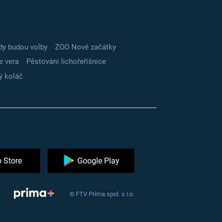
dy budou volby
ZOO Nové začátky
e vera
Pěstování lichořeřišnice
ý koláč
 Store
Google Play
© FTV Prima spol. s r.o.