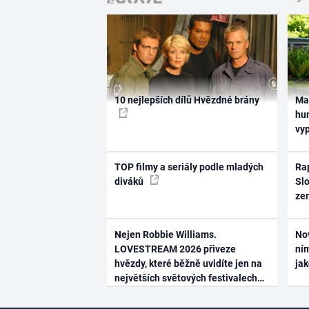
10 nejlepších dílů Hvězdné brány
Ma
hum
vy
TOP filmy a seriály podle mladých
Rap
diváků
Slo
ze
Nejen Robbie Williams.
No
LOVESTREAM 2026 přiveze
ním
hvězdy, které běžně uvidíte jen na
ja
největších světových festivalech