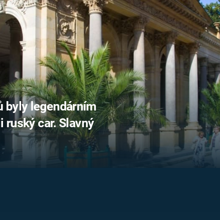
FILMY VERS
REALITA
UFO A
MIMOZEMŠŤANÉ
HORORY VE
REALITA
UTAJENÉ PŘÍBĚHY
ČESKÝCH DĚJIN
OPTICKÉ ILU
KLAMY
ALTERNATIVNÍ
HISTORIE
 byly legendárním
i ruský car. Slavný