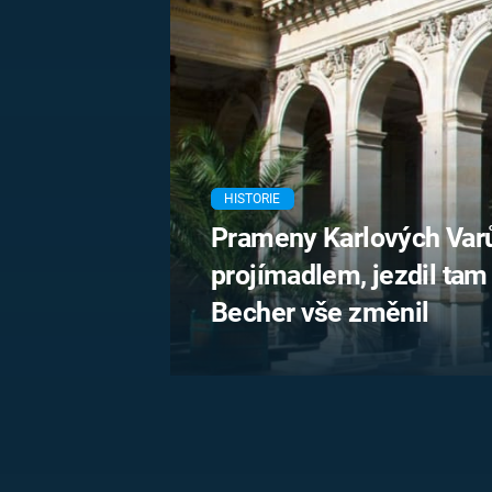
MARIE TEREZIE
ADOLF HITLER
NAPOLEON
BONAPARTE
ATENTÁT NA
REINHARDA
BRITSKÁ
HEYDRICHA
KRÁLOVSKÁ
RODINA
PRVNÍ SVĚTOVÁ
VÁLKA
HISTORIE
Prameny Karlových Varů
projímadlem, jezdil tam 
Becher vše změnil