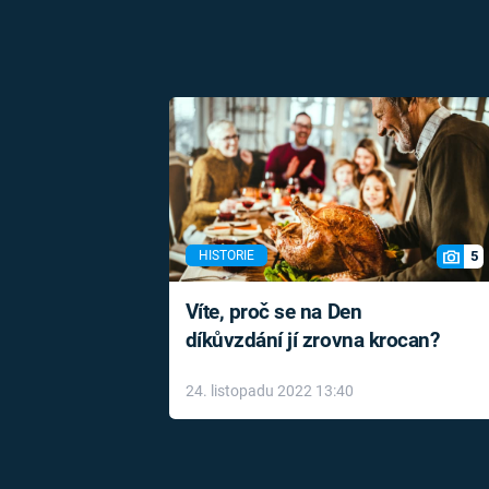
5
HISTORIE
Víte, proč se na Den
díkůvzdání jí zrovna krocan?
24. listopadu 2022 13:40