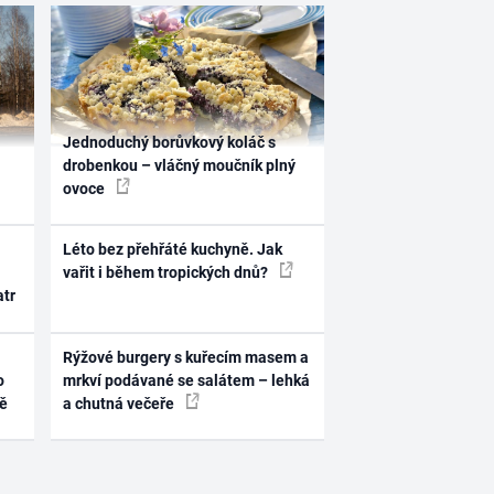
Jednoduchý borůvkový koláč s
drobenkou – vláčný moučník plný
ovoce
Léto bez přehřáté kuchyně. Jak
vařit i během tropických dnů?
atr
Rýžové burgery s kuřecím masem a
o
mrkví podávané se salátem – lehká
ně
a chutná večeře