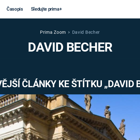
Časopis
Sledujte prima+
Prima Zoom
David Becher
Věda a
Války
DAVID BECHER
technika
STUDENÁ V
KORONAVIRUS
VÁLKA VE
VIETNAMU
VESMÍR
ĚJŠÍ ČLÁNKY KE ŠTÍTKU „DAVID 
VÁLEČNÉ FI
MARS
SERIÁLY
Záhady a
Zajímav
konspirace