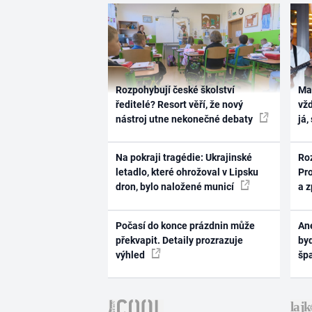
Rozpohybují české školství
Ma
ředitelé? Resort věří, že nový
vž
nástroj utne nekonečné debaty
já,
Na pokraji tragédie: Ukrajinské
Ro
letadlo, které ohrožoval v Lipsku
Pr
dron, bylo naložené municí
a 
Počasí do konce prázdnin může
Ane
překvapit. Detaily prozrazuje
byd
výhled
šp