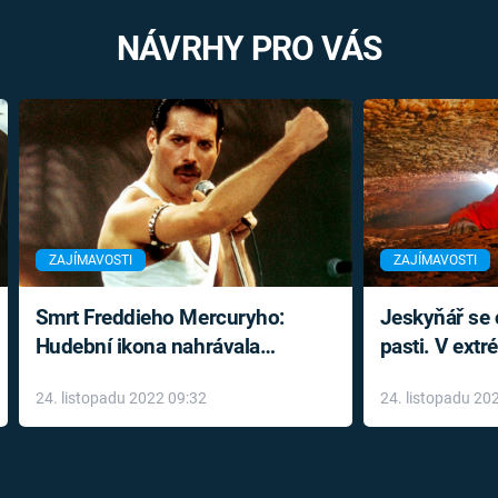
NÁVRHY PRO VÁS
ZAJÍMAVOSTI
ZAJÍMAVOSTI
Smrt Freddieho Mercuryho:
Jeskyňář se c
Hudební ikona nahrávala
pasti. V ext
až do konce života a odmítala
prožil noční
24. listopadu 2022 09:32
24. listopadu 20
léky
klaustrofobi