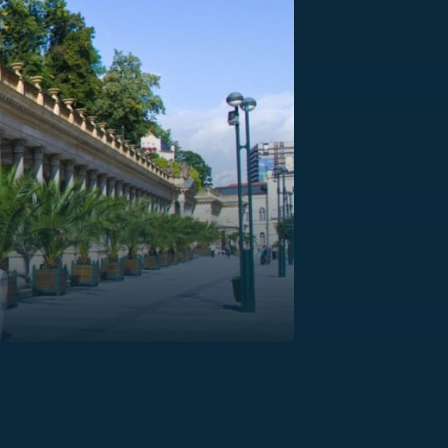
US
RSUS
ZE A