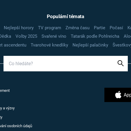
Populární témata
Nejlepší horory
TV program
Změna času
Partie
Počasí
K
Dědka
Volby 2025
Svařené víno
Tatarák podle Pohlreicha
Alo
t ascendentu
Tvarohové knedlíky
Nejlepší palačinky
Švestkov
ement
App
y a výzvy
ty
vání osobních údajů