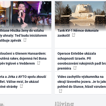
thiase Hložka ženy do vztahu
Tank KV-1 Němce dokonale
dy uhnaly: Teď budu iniciátorem
zaskočil
 slibuje zpěvák
zloučení s Glenem Hansardem:
Operace Entebbe ukázala
outěná rakev, dojemná řeč Bona
schopnosti Izraele. Při
zpěv Irglové s Vedderem
osvobozování rukojmích padl br
premiéra
ta a Jirka z AYTO spolu zkouší
Video zachytilo výzkumníka na
let. Válise mrzí, že ukázal
okraji lávového jezera. Je to jak
atné stránky
pohled do Slunce, hlásil vzruše