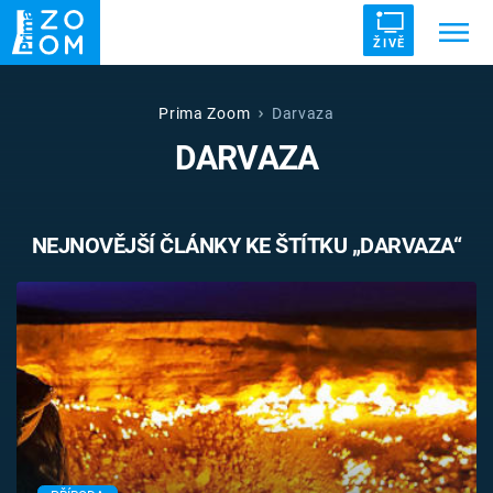
ŽIVĚ
Trendy:
ZRÁDCI
UFO
DRUHÁ SVĚTOVÁ VÁLKA
Prima Zoom
Darvaza
DARVAZA
ZÁHADY
VETŘELCI DÁVNOVĚKU
NEJNOVĚJŠÍ ČLÁNKY KE ŠTÍTKU „DARVAZA“
Témata
Témata
Pořady
TV Program