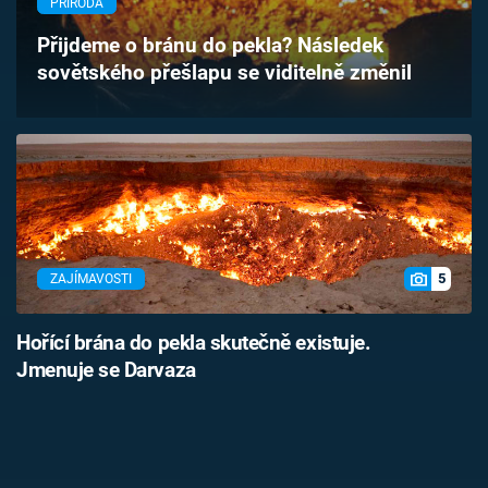
PŘÍRODA
Časopis
Přijdeme o bránu do pekla? Následek
sovětského přešlapu se viditelně změnil
Sledujte prima+
Přihlášení
Sledujte nás
5
ZAJÍMAVOSTI
Hořící brána do pekla skutečně existuje.
Jmenuje se Darvaza