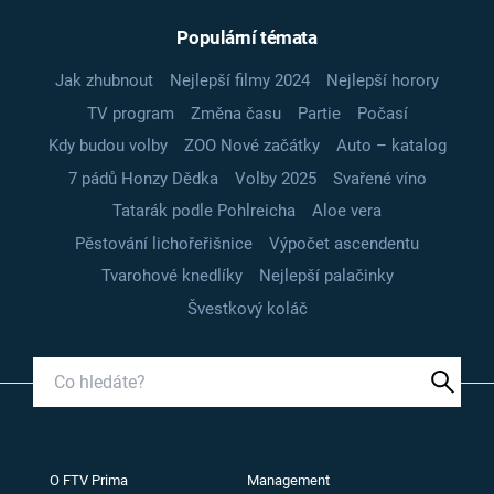
Populární témata
Jak zhubnout
Nejlepší filmy 2024
Nejlepší horory
TV program
Změna času
Partie
Počasí
Kdy budou volby
ZOO Nové začátky
Auto – katalog
7 pádů Honzy Dědka
Volby 2025
Svařené víno
Tatarák podle Pohlreicha
Aloe vera
Pěstování lichořeřišnice
Výpočet ascendentu
Tvarohové knedlíky
Nejlepší palačinky
Švestkový koláč
O FTV Prima
Management