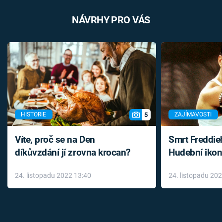
NÁVRHY PRO VÁS
5
HISTORIE
ZAJÍMAVOSTI
Víte, proč se na Den
Smrt Freddie
díkůvzdání jí zrovna krocan?
Hudební ikon
až do konce 
24. listopadu 2022 13:40
24. listopadu 20
léky