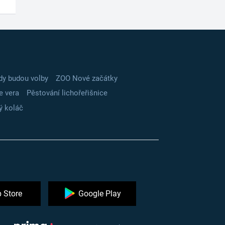
dy budou volby
ZOO Nové začátky
e vera
Pěstování lichořeřišnice
ý koláč
 Store
Google Play