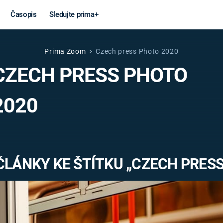
Časopis
Sledujte prima+
Prima Zoom
Czech press Photo 2020
Věda a
Války
CZECH PRESS PHOTO
technika
STUDENÁ V
2020
KORONAVIRUS
VÁLKA VE
VIETNAMU
VESMÍR
VÁLEČNÉ FI
MARS
SERIÁLY
ČLÁNKY KE ŠTÍTKU „CZECH PRESS
Záhady a
Zajímav
konspirace