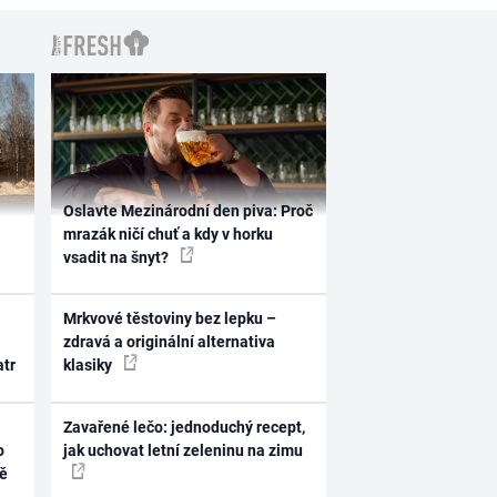
Oslavte Mezinárodní den piva: Proč
mrazák ničí chuť a kdy v horku
vsadit na šnyt?
Mrkvové těstoviny bez lepku –
zdravá a originální alternativa
atr
klasiky
Zavařené lečo: jednoduchý recept,
o
jak uchovat letní zeleninu na zimu
ně