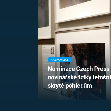
MARIE TEREZIE
ADOLF HITLER
NAPOLEON
BONAPARTE
ATENTÁT NA
REINHARDA
BRITSKÁ
HEYDRICHA
KRÁLOVSKÁ
RODINA
PRVNÍ SVĚTOVÁ
VÁLKA
ZAJÍMAVOSTI
Nominace Czech Press 
novinářské fotky letošn
skryté pohledům