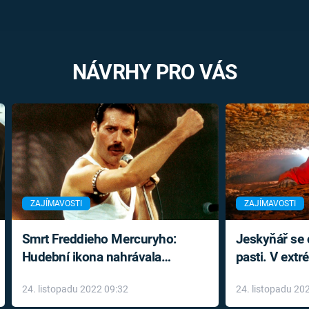
NÁVRHY PRO VÁS
ZAJÍMAVOSTI
ZAJÍMAVOSTI
Smrt Freddieho Mercuryho:
Jeskyňář se c
Hudební ikona nahrávala
pasti. V ext
až do konce života a odmítala
prožil noční
24. listopadu 2022 09:32
24. listopadu 20
léky
klaustrofobi