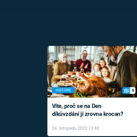
5
HISTORIE
Víte, proč se na Den
díkůvzdání jí zrovna krocan?
24. listopadu 2022 13:40