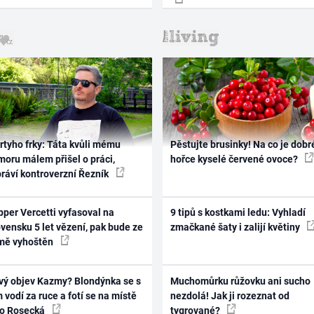
rtyho frky: Táta kvůli mému
Pěstujte brusinky! Na co je dobr
oru málem přišel o práci,
hořce kyselé červené ovoce?
práví kontroverzní Řezník
per Vercetti vyfasoval na
9 tipů s kostkami ledu: Vyhladí
vensku 5 let vězení, pak bude ze
zmačkané šaty i zalijí květiny
mě vyhoštěn
vý objev Kazmy? Blondýnka se s
Muchomůrku růžovku ani sucho
 vodí za ruce a fotí se na místě
nezdolá! Jak ji rozeznat od
ko Rosecká
tygrované?