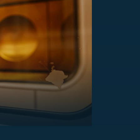
US
RSUS
ZE A