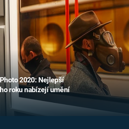
FILMY VERS
REALITA
UFO A
MIMOZEMŠŤANÉ
HORORY VE
REALITA
UTAJENÉ PŘÍBĚHY
ČESKÝCH DĚJIN
OPTICKÉ ILU
KLAMY
ALTERNATIVNÍ
HISTORIE
Photo 2020: Nejlepší
ího roku nabízejí umění