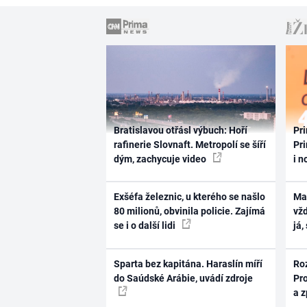
Bratislavou otřásl výbuch: Hoří
Pri
rafinerie Slovnaft. Metropolí se šíří
Pri
dým, zachycuje video
i n
Exšéfa železnic, u kterého se našlo
Ma
80 milionů, obvinila policie. Zajímá
vž
se i o další lidi
já,
Sparta bez kapitána. Haraslín míří
Ro
do Saúdské Arábie, uvádí zdroje
Pr
a 