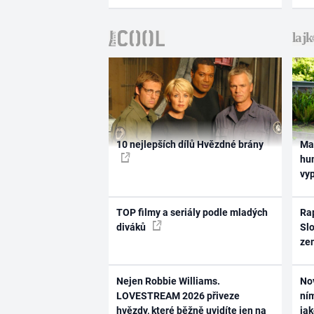
10 nejlepších dílů Hvězdné brány
Ma
hum
vy
TOP filmy a seriály podle mladých
Rap
diváků
Slo
ze
Nejen Robbie Williams.
No
LOVESTREAM 2026 přiveze
ním
hvězdy, které běžně uvidíte jen na
ja