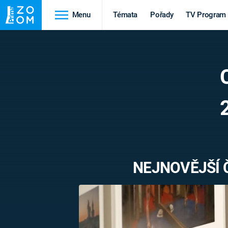
Menu
Témata
Pořady
TV Program
Cestování
Historie
HRADY A ZÁMKY
VIKINGOVÉ
HEDVÁBNÁ STEZKA
EPIDEMIE A
PANDEMIE
PŘÍRODA
STAROVĚKÝ EGYPT
NEJNOVĚJŠÍ 
Druhá
Výročí
světová válka