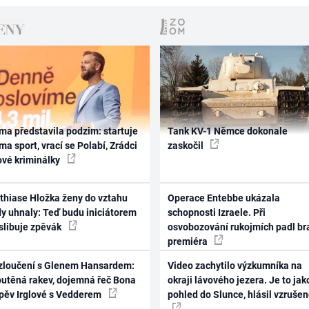
ma představila podzim: startuje
Tank KV-1 Němce dokonale
ma sport, vrací se Polabí, Zrádci
zaskočil
ové kriminálky
thiase Hložka ženy do vztahu
Operace Entebbe ukázala
dy uhnaly: Teď budu iniciátorem
schopnosti Izraele. Při
 slibuje zpěvák
osvobozování rukojmích padl br
premiéra
zloučení s Glenem Hansardem:
Video zachytilo výzkumníka na
outěná rakev, dojemná řeč Bona
okraji lávového jezera. Je to jak
zpěv Irglové s Vedderem
pohled do Slunce, hlásil vzruše