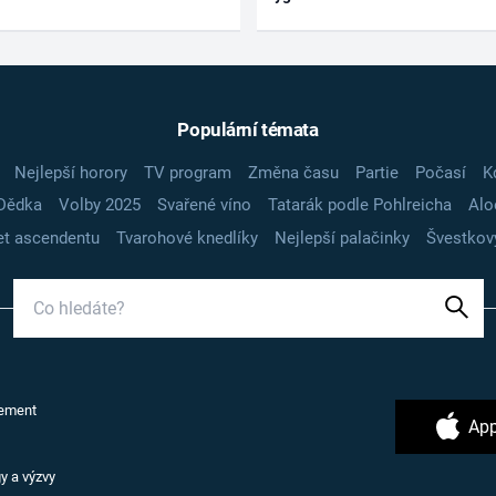
Populární témata
Nejlepší horory
TV program
Změna času
Partie
Počasí
K
Dědka
Volby 2025
Svařené víno
Tatarák podle Pohlreicha
Alo
t ascendentu
Tvarohové knedlíky
Nejlepší palačinky
Švestkov
ement
App
y a výzvy