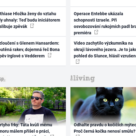
thiase Hložka ženy do vztahu
Operace Entebbe ukázala
dy uhnaly: Teď budu iniciátorem
schopnosti Izraele. Při
 slibuje zpěvák
osvobozování rukojmích padl br
premiéra
zloučení s Glenem Hansardem:
Video zachytilo výzkumníka na
outěná rakev, dojemná řeč Bona
okraji lávového jezera. Je to jak
zpěv Irglové s Vedderem
pohled do Slunce, hlásil vzruše
rtyho frky: Táta kvůli mému
Odhalte pravdu o kočičích mýtec
oru málem přišel o práci,
Proč černá kočka nenosí smůlu?