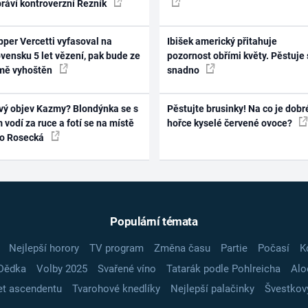
práví kontroverzní Řezník
per Vercetti vyfasoval na
Ibišek americký přitahuje
vensku 5 let vězení, pak bude ze
pozornost obřími květy. Pěstuje 
mě vyhoštěn
snadno
vý objev Kazmy? Blondýnka se s
Pěstujte brusinky! Na co je dobr
 vodí za ruce a fotí se na místě
hořce kyselé červené ovoce?
ko Rosecká
Populární témata
Nejlepší horory
TV program
Změna času
Partie
Počasí
K
Dědka
Volby 2025
Svařené víno
Tatarák podle Pohlreicha
Alo
t ascendentu
Tvarohové knedlíky
Nejlepší palačinky
Švestkov