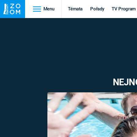
Menu
Témata
Pořady
TV Program
Cestování
Historie
HRADY A ZÁMKY
VIKINGOVÉ
HEDVÁBNÁ STEZKA
EPIDEMIE A
PANDEMIE
PŘÍRODA
NEJNO
STAROVĚKÝ EGYPT
Druhá
Výročí
světová válka