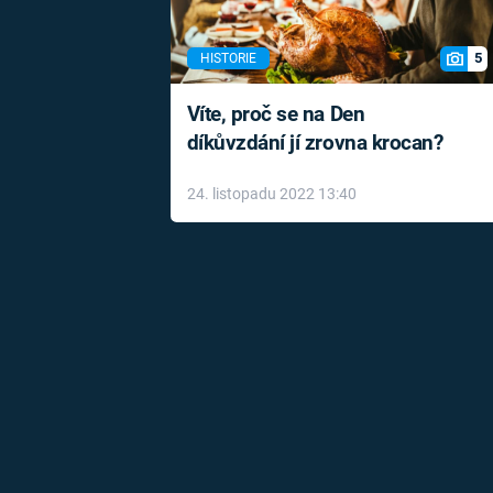
5
HISTORIE
Víte, proč se na Den
díkůvzdání jí zrovna krocan?
24. listopadu 2022 13:40