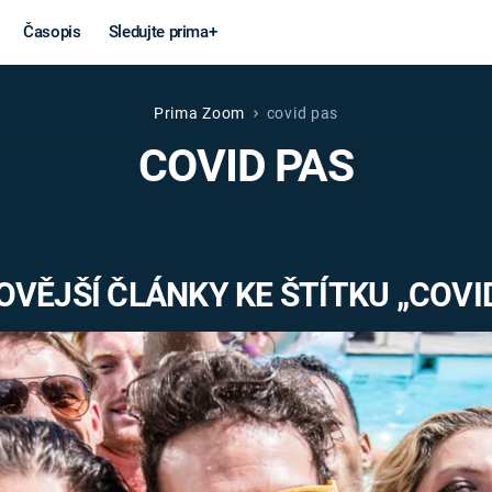
Časopis
Sledujte prima+
Prima Zoom
covid pas
Věda a
Války
COVID PAS
technika
STUDENÁ V
KORONAVIRUS
VÁLKA VE
VIETNAMU
VESMÍR
VĚJŠÍ ČLÁNKY KE ŠTÍTKU „COVI
VÁLEČNÉ FI
MARS
SERIÁLY
Záhady a
Zajímav
konspirace