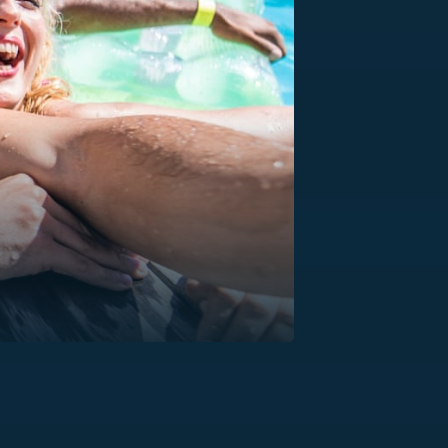
US
RSUS
ZE A