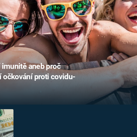
FILMY VERS
REALITA
UFO A
MIMOZEMŠŤANÉ
HORORY VE
REALITA
UTAJENÉ PŘÍBĚHY
ČESKÝCH DĚJIN
OPTICKÉ ILU
KLAMY
ALTERNATIVNÍ
HISTORIE
í imunitě aneb proč
 očkování proti covidu-