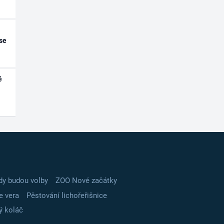
se
é
dy budou volby
ZOO Nové začátky
e vera
Pěstování lichořeřišnice
ý koláč