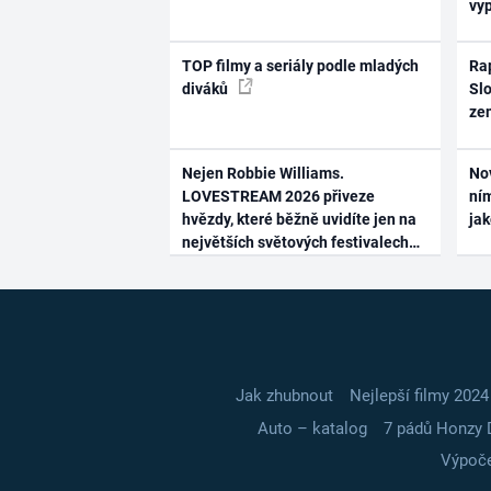
vy
TOP filmy a seriály podle mladých
Rap
diváků
Slo
ze
Nejen Robbie Williams.
No
LOVESTREAM 2026 přiveze
ním
hvězdy, které běžně uvidíte jen na
ja
největších světových festivalech
Jak zhubnout
Nejlepší filmy 2024
Auto – katalog
7 pádů Honzy 
Výpoče