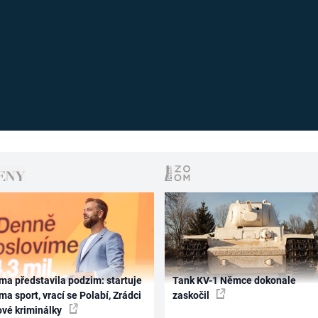
ma představila podzim: startuje
Tank KV-1 Němce dokonale
ma sport, vrací se Polabí, Zrádci
zaskočil
ové kriminálky