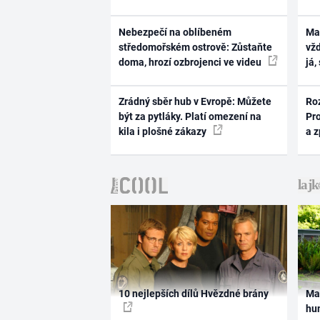
Nebezpečí na oblíbeném
Ma
středomořském ostrově: Zůstaňte
vž
doma, hrozí ozbrojenci ve videu
já,
Zrádný sběr hub v Evropě: Můžete
Ro
být za pytláky. Platí omezení na
Pr
kila i plošné zákazy
a 
10 nejlepších dílů Hvězdné brány
Ma
hum