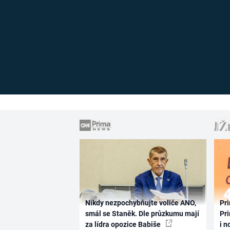
Nikdy nezpochybňujte voliče ANO,
Pri
smál se Staněk. Dle průzkumu mají
Pri
za lídra opozice Babiše
i n