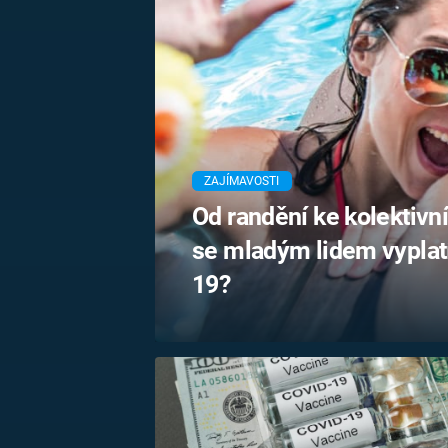
MARIE TEREZIE
ADOLF HITLER
NAPOLEON
BONAPARTE
ATENTÁT NA
REINHARDA
BRITSKÁ
HEYDRICHA
KRÁLOVSKÁ
RODINA
PRVNÍ SVĚTOVÁ
VÁLKA
ZAJÍMAVOSTI
Od randění ke kolektivn
se mladým lidem vyplatí
19?