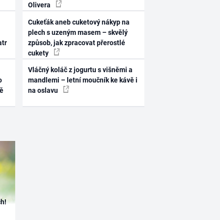
Olivera
Cukeťák aneb cuketový nákyp na
plech s uzeným masem – skvělý
atr
způsob, jak zpracovat přerostlé
cukety
Vláčný koláč z jogurtu s višněmi a
o
mandlemi – letní moučník ke kávě i
ně
na oslavu
h!