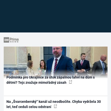
Podmínka pro Ukrajince za útok zápalnou lahví na dům s
dětmi? Tejc zvažuje mimořádný zásah
Na „Švarcenberský“ kanál už neodbočíte. Chyba vydržela 30
let, teď ceduli celou odstraní