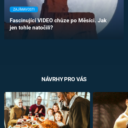
Časopis
ZAJÍMAVOSTI
Sledujte prima+
Fascinující VIDEO chůze po Měsíci. Jak
jen tohle natočili?
Přihlášení
Sledujte nás
NÁVRHY PRO VÁS