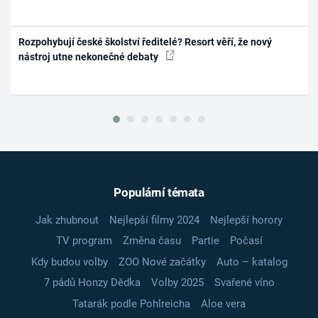
Rozpohybují české školství ředitelé? Resort věří, že nový
nástroj utne nekonečné debaty
Populární témata
Jak zhubnout
Nejlepší filmy 2024
Nejlepší horory
TV program
Změna času
Partie
Počasí
Kdy budou volby
ZOO Nové začátky
Auto – katalog
7 pádů Honzy Dědka
Volby 2025
Svařené víno
Tatarák podle Pohlreicha
Aloe vera