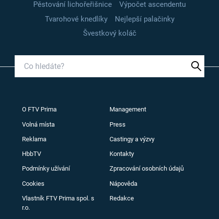
Pěstování lichořeřišnice
Výpočet ascendentu
Tvarohové knedlíky
Nejlepší palačinky
Švestkový koláč
O FTV Prima
Management
Volná místa
Press
Reklama
Castingy a výzvy
HbbTV
Kontakty
Podmínky užívání
Zpracování osobních údajů
Cookies
Nápověda
Vlastník FTV Prima spol. s
Redakce
r.o.