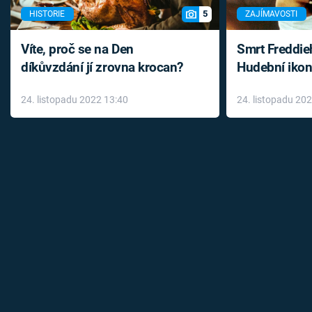
5
HISTORIE
ZAJÍMAVOSTI
Víte, proč se na Den
Smrt Freddie
díkůvzdání jí zrovna krocan?
Hudební ikon
až do konce 
24. listopadu 2022 13:40
24. listopadu 20
léky