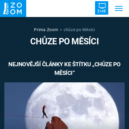
ŽIVĚ
Trendy:
ZRÁDCI
UFO
DRUHÁ SVĚTOVÁ VÁLKA
Prima Zoom
chůze po Měsíci
CHŮZE PO MĚSÍCI
ZÁHADY
VETŘELCI DÁVNOVĚKU
NEJNOVĚJŠÍ ČLÁNKY KE ŠTÍTKU „CHŮZE PO
MĚSÍCI“
Témata
Témata
Pořady
TV Program