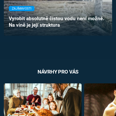
Časopis
ZAJÍMAVOSTI
Sledujte prima+
Vyrobit absolutně čistou vodu není možné.
Na vině je její struktura
Přihlášení
Sledujte nás
NÁVRHY PRO VÁS