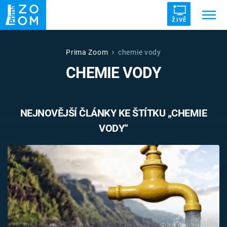
ŽIVĚ
Trendy:
ZRÁDCI
UFO
DRUHÁ SVĚTOVÁ VÁLKA
Prima Zoom
chemie vody
CHEMIE VODY
ZÁHADY
VETŘELCI DÁVNOVĚKU
NEJNOVĚJŠÍ ČLÁNKY KE ŠTÍTKU „CHEMIE
VODY“
Témata
Témata
Pořady
TV Program