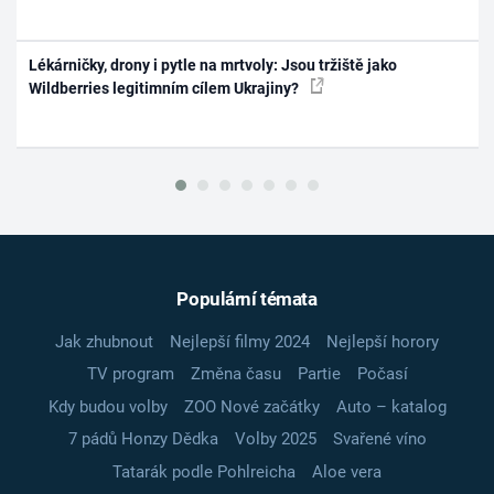
Lékárničky, drony i pytle na mrtvoly: Jsou tržiště jako
Wildberries legitimním cílem Ukrajiny?
Populární témata
Jak zhubnout
Nejlepší filmy 2024
Nejlepší horory
TV program
Změna času
Partie
Počasí
Kdy budou volby
ZOO Nové začátky
Auto – katalog
7 pádů Honzy Dědka
Volby 2025
Svařené víno
Tatarák podle Pohlreicha
Aloe vera