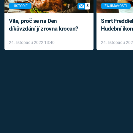
5
HISTORIE
ZAJÍMAVOSTI
Víte, proč se na Den
Smrt Freddie
díkůvzdání jí zrovna krocan?
Hudební ikon
až do konce 
24. listopadu 2022 13:40
24. listopadu 20
léky