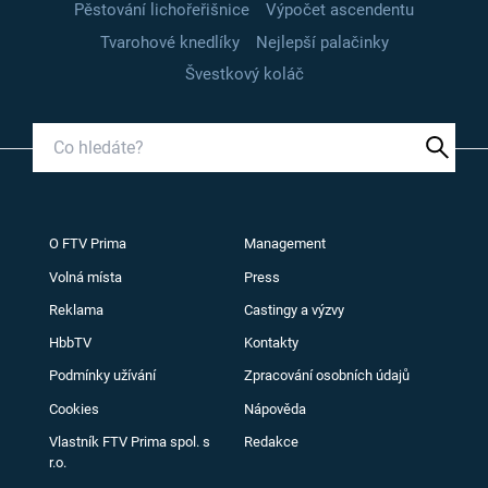
Pěstování lichořeřišnice
Výpočet ascendentu
Tvarohové knedlíky
Nejlepší palačinky
Švestkový koláč
O FTV Prima
Management
Volná místa
Press
Reklama
Castingy a výzvy
HbbTV
Kontakty
Podmínky užívání
Zpracování osobních údajů
Cookies
Nápověda
Vlastník FTV Prima spol. s
Redakce
r.o.