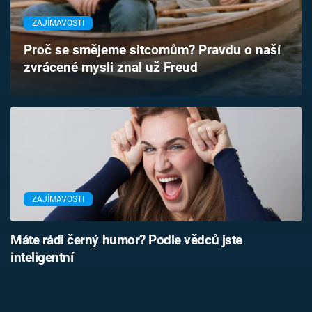
Časopis
ZAJÍMAVOSTI
Sledujte prima+
Proč se smějeme sitcomům? Pravdu o naší
zvrácené mysli znal už Freud
Přihlášení
Sledujte nás
ZAJÍMAVOSTI
Máte rádi černý humor? Podle vědců jste
inteligentní