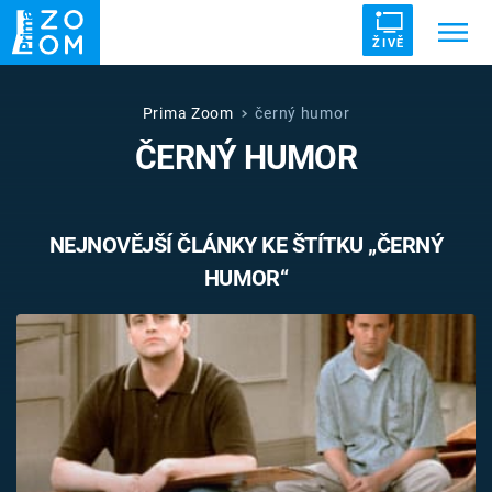
ŽIVĚ
Trendy:
ZRÁDCI
UFO
DRUHÁ SVĚTOVÁ VÁLKA
Prima Zoom
černý humor
ČERNÝ HUMOR
ZÁHADY
VETŘELCI DÁVNOVĚKU
NEJNOVĚJŠÍ ČLÁNKY KE ŠTÍTKU „ČERNÝ
HUMOR“
Témata
Témata
Pořady
TV Program