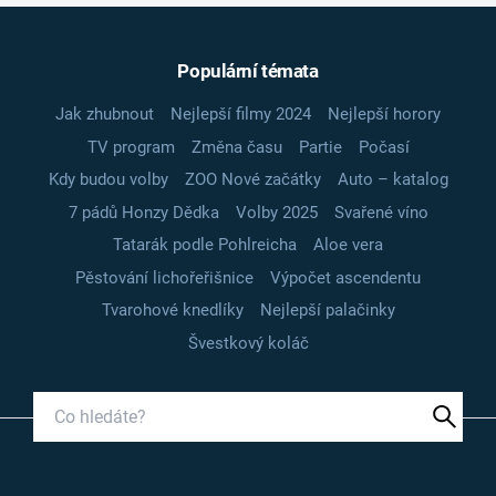
Populární témata
Jak zhubnout
Nejlepší filmy 2024
Nejlepší horory
TV program
Změna času
Partie
Počasí
Kdy budou volby
ZOO Nové začátky
Auto – katalog
7 pádů Honzy Dědka
Volby 2025
Svařené víno
Tatarák podle Pohlreicha
Aloe vera
Pěstování lichořeřišnice
Výpočet ascendentu
Tvarohové knedlíky
Nejlepší palačinky
Švestkový koláč