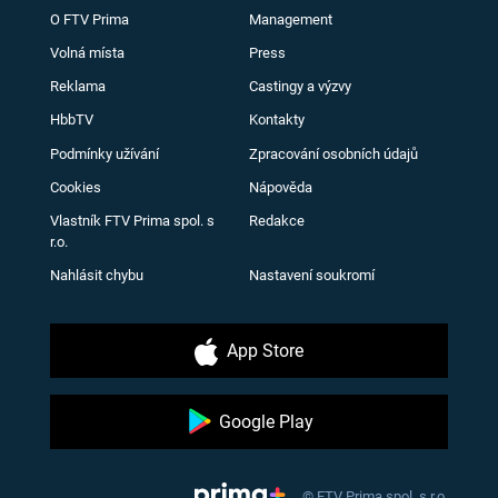
O FTV Prima
Management
Volná místa
Press
Reklama
Castingy a výzvy
HbbTV
Kontakty
Podmínky užívání
Zpracování osobních údajů
Cookies
Nápověda
Vlastník FTV Prima spol. s
Redakce
r.o.
Nahlásit chybu
Nastavení soukromí
App Store
Google Play
© FTV Prima spol. s r.o.