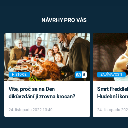
NÁVRHY PRO VÁS
5
HISTORIE
ZAJÍMAVOSTI
Víte, proč se na Den
Smrt Freddie
díkůvzdání jí zrovna krocan?
Hudební ikon
až do konce 
24. listopadu 2022 13:40
24. listopadu 20
léky